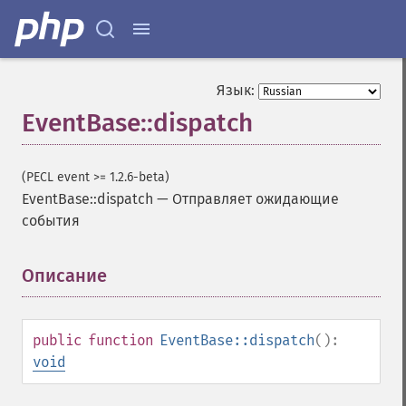
Язык:
EventBase::dispatch
(PECL event >= 1.2.6-beta)
EventBase::dispatch
—
Отправляет ожидающие
события
Описание
¶
public
function
EventBase::dispatch
():
void