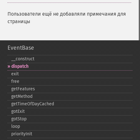
Пользователи ещё не добавляли примечания для
страницы
EventBase
_​_​construct
dispatch
exit
free
getFeatures
getMethod
getTimeOfDayCached
gotExit
gotStop
loop
priorityInit