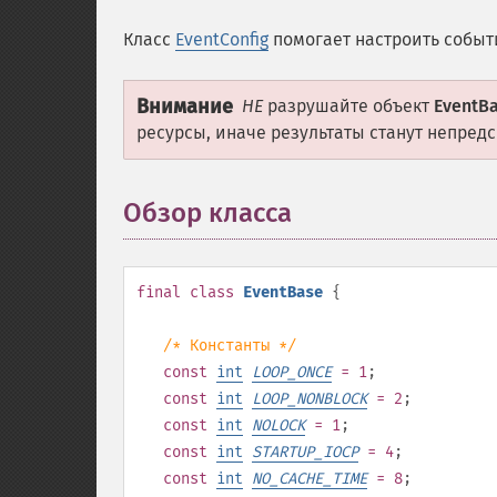
Класс
EventConfig
помогает настроить событ
Внимание
НЕ
разрушайте объект
EventB
ресурсы, иначе результаты станут непред
Обзор класса
¶
final
class
EventBase
{
/* Константы */
const
int
LOOP_ONCE
= 1
;
const
int
LOOP_NONBLOCK
= 2
;
const
int
NOLOCK
= 1
;
const
int
STARTUP_IOCP
= 4
;
const
int
NO_CACHE_TIME
= 8
;