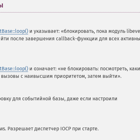
ы
¶
tBase::loop()
и указывает: «блокировать, пока модуль libev
ыйти после завершения callback-функции для всех активн
tBase::loop()
и означает: «не блокировать: посмотреть, как
е вызовы с наивысшим приоритетом, затем выйти».
овку для событийной базы, даже если настроили
s. Разрешает диспетчер IOCP при старте.