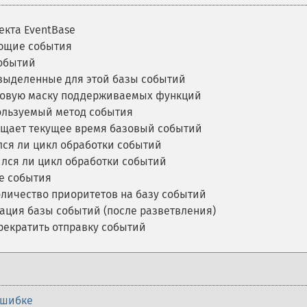
екта EventBase
ющие события
обытий
выделенные для этой базы событий
овую маску поддерживаемых функций
льзуемый метод события
щает текущее время базовый событий
ся ли цикл обработки событий
лся ли цикл обработки событий
е события
личество приоритетов на базу событий
ция базы событий (после разветвления)
рекратить отправку событий
ошибке