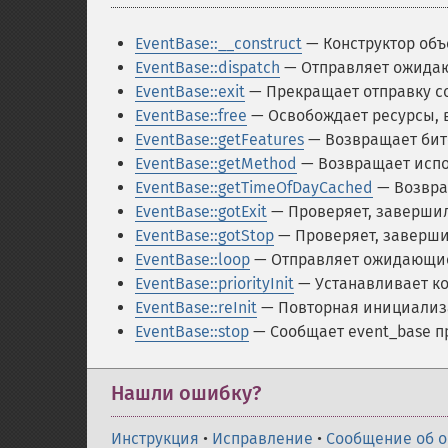
EventBase::__construct
— Конструктор объ
EventBase::dispatch
— Отправляет ожида
EventBase::exit
— Прекращает отправку с
EventBase::free
— Освобождает ресурсы, 
EventBase::getFeatures
— Возвращает бит
EventBase::getMethod
— Возвращает испо
EventBase::getTimeOfDayCached
— Возвра
EventBase::gotExit
— Проверяет, завершил
EventBase::gotStop
— Проверяет, заверши
EventBase::loop
— Отправляет ожидающи
EventBase::priorityInit
— Устанавливает ко
EventBase::reInit
— Повторная инициализа
EventBase::stop
— Сообщает event_base п
Нашли ошибку?
Инструкция
•
Исправление
•
Сообщение об 