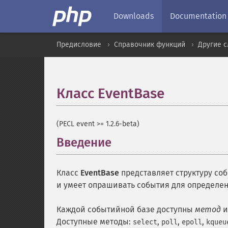
Downloads
Documentation
Предисловие
Справочник функций
Другие 
Класс EventBase
¶
(PECL event >= 1.2.6-beta)
Введение
¶
Класс
EventBase
представляет структуру соб
и умеет опрашивать события для определен
Каждой событийной базе доступны
метод
и
Доступные методы:
,
,
,
select
poll
epoll
kqueu