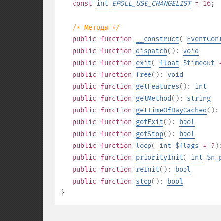
const
int
EPOLL_USE_CHANGELIST
= 16
;
/* Методы */
public
function
__construct
(
EventCon
public
function
dispatch
():
void
public
function
exit
(
float
$timeout
public
function
free
():
void
public
function
getFeatures
():
int
public
function
getMethod
():
string
public
function
getTimeOfDayCached
()
public
function
gotExit
():
bool
public
function
gotStop
():
bool
public
function
loop
(
int
$flags
= ?
)
public
function
priorityInit
(
int
$n_
public
function
reInit
():
bool
public
function
stop
():
bool
}