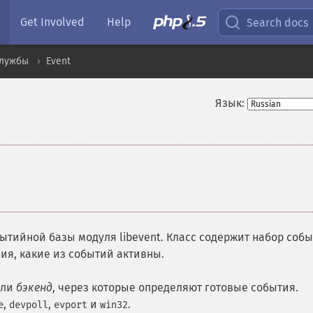
Get Involved
Help
Search docs
службы
Event
Язык:
ытийной базы модуля libevent. Класс содержит набор соб
ия, какие из событий активны.
ли
бэкенд
, через которые определяют готовые события.
,
,
и
.
e
devpoll
evport
win32