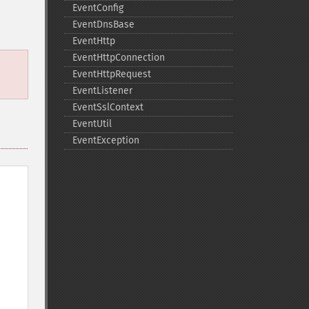
EventConfig
EventDnsBase
EventHttp
EventHttpConnection
EventHttpRequest
EventListener
EventSslContext
EventUtil
EventException