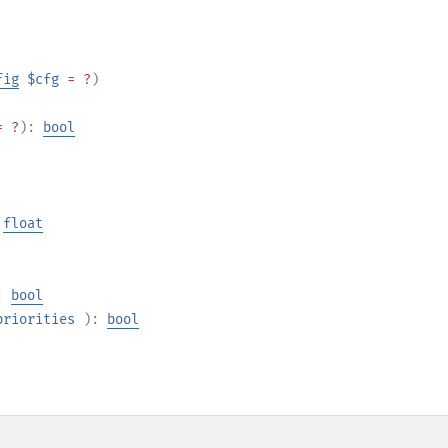
fig
$cfg
= ?
)
= ?
):
bool
:
float
:
bool
priorities
):
bool