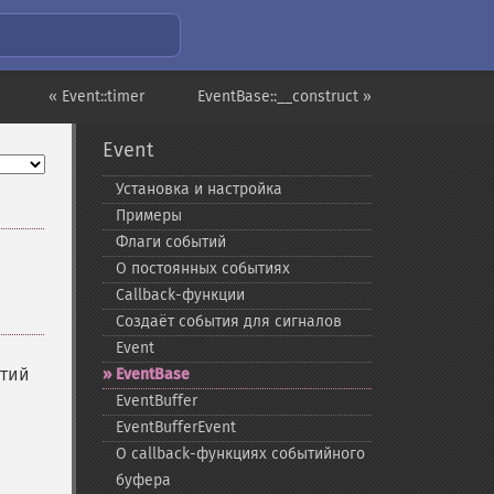
« Event::timer
EventBase::__construct »
Event
Установка и настройка
Примеры
Флаги событий
О постоянных событиях
Callback-​функции
Создаёт события для сигналов
Event
ытий
EventBase
EventBuffer
EventBufferEvent
О callback-​функциях событийного
буфера