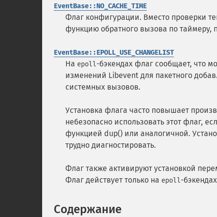
EventBase::NO_CACHE_TIME
Флаг конфигурации. Вместо проверки те
функцию обратного вызова по таймеру, 
EventBase::EPOLL_USE_CHANGELIST
На
-бэкендах флаг сообщает, что м
epoll
изменений Libevent для пакетного доба
системных вызовов.
Установка флага часто повышает произво
небезопасно использовать этот флаг, е
функцией dup() или аналогичной. Устан
трудно диагностировать.
Флаг также активируют установкой пер
Флаг действует только на
-бэкендах
epoll
Содержание
¶