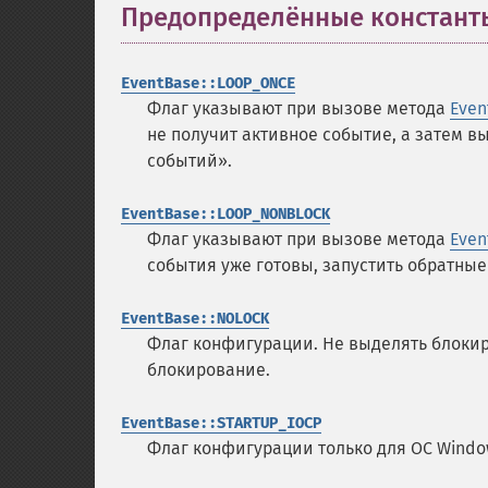
Предопределённые констант
EventBase::LOOP_ONCE
Флаг указывают при вызове метода
Even
не получит активное событие, а затем в
событий».
EventBase::LOOP_NONBLOCK
Флаг указывают при вызове метода
Even
события уже готовы, запустить обратны
EventBase::NOLOCK
Флаг конфигурации. Не выделять блокир
блокирование.
EventBase::STARTUP_IOCP
Флаг конфигурации только для ОС Window