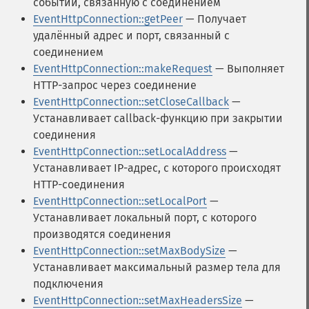
событий, связанную с соединением
EventHttpConnection::getPeer
— Получает
удалённый адрес и порт, связанный с
соединением
EventHttpConnection::makeRequest
— Выполняет
HTTP-запрос через соединение
EventHttpConnection::setCloseCallback
—
Устанавливает callback-функцию при закрытии
соединения
EventHttpConnection::setLocalAddress
—
Устанавливает IP-адрес, с которого происходят
HTTP-соединения
EventHttpConnection::setLocalPort
—
Устанавливает локальный порт, с которого
производятся соединения
EventHttpConnection::setMaxBodySize
—
Устанавливает максимальный размер тела для
подключения
EventHttpConnection::setMaxHeadersSize
—