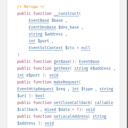
/* Методы */
public
function
__construct
(
EventBase
$base
,
EventDnsBase
$dns_base
,
string
$address
,
int
$port
,
EventSslContext
$ctx
=
null
)
public
function
getBase
():
EventBase
public
function
getPeer
(
string
&$address
,
int
&$port
):
void
public
function
makeRequest
(
EventHttpRequest
$req
,
int
$type
,
string
$uri
):
bool
public
function
setCloseCallback
(
callable
$callback
,
mixed
$data
= ?
):
void
public
function
setLocalAddress
(
string
$address
):
void