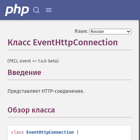
Язык:
Класс EventHttpConnection
¶
(PECL event >= 1.4.0-beta)
Введение
¶
Представляет HTTP-соединение.
Обзор класса
¶
class
EventHttpConnection
{