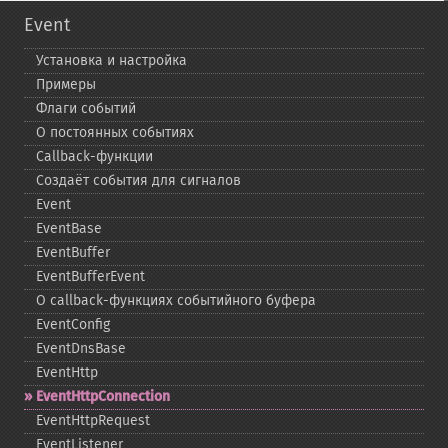
Event
Установка и настройка
Примеры
Флаги событий
О постоянных событиях
Callback-​функции
Создаёт события для сигналов
Event
EventBase
EventBuffer
EventBufferEvent
О callback-​функциях событийного буфера
EventConfig
EventDnsBase
EventHttp
EventHttpConnection
EventHttpRequest
EventListener