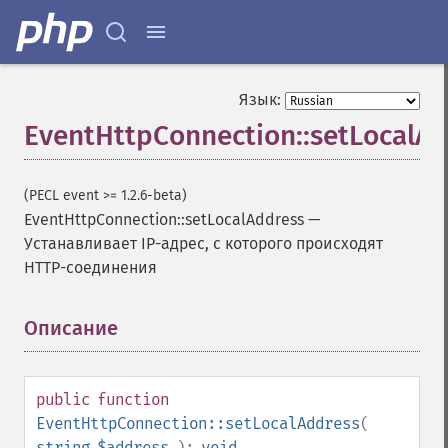
Язык:
EventHttpConnection::setLocalA
(PECL event >= 1.2.6-beta)
EventHttpConnection::setLocalAddress
—
Устанавливает IP-адрес, с которого происходят
HTTP-соединения
Описание
¶
public
function
EventHttpConnection::setLocalAddress
(
string
$address
):
void