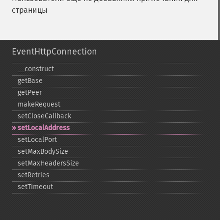
страницы
EventHttpConnection
_​_​construct
getBase
getPeer
makeRequest
setCloseCallback
setLocalAddress
setLocalPort
setMaxBodySize
setMaxHeadersSize
setRetries
setTimeout