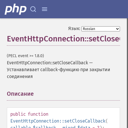
Язык:
EventHttpConnection::setCloseCa
(PECL event >= 1.8.0)
EventHttpConnection::setCloseCallback
—
Устанавливает callback-функцию при закрытии
соединения
Описание
¶
public
function
EventHttpConnection::setCloseCallback
(
callable
$callback
,
mixed
$data
= ?
):