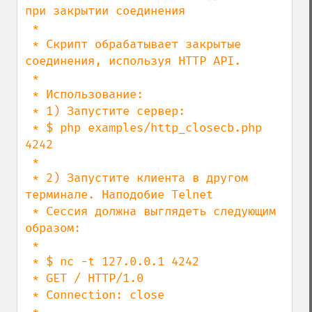
при закрытии соединения

 *

 * Скрипт обрабатывает закрытые 
соединения, используя HTTP API.

 *

 * Использование:

 * 1) Запустите сервер:

 * $ php examples/http_closecb.php 
4242

 *

 * 2) Запустите клиента в другом 
терминале. Наподобие Telnet

 * Сессия должна выглядеть следующим 
образом:

 *

 * $ nc -t 127.0.0.1 4242

 * GET / HTTP/1.0

 * Connection: close

 *
