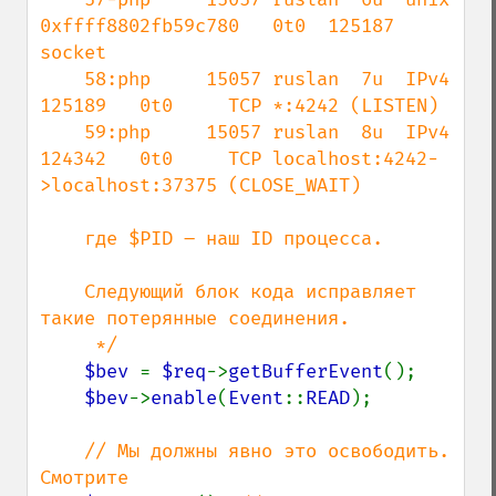
0xffff8802fb59c780   0t0  125187 
socket

    58:php     15057 ruslan  7u  IPv4             
125189   0t0     TCP *:4242 (LISTEN)

    59:php     15057 ruslan  8u  IPv4             
124342   0t0     TCP localhost:4242-
>localhost:37375 (CLOSE_WAIT)

    где $PID – наш ID процесса.

    Следующий блок кода исправляет 
такие потерянные соединения.

     */

$bev 
= 
$req
->
getBufferEvent
();

$bev
->
enable
(
Event
::
READ
);

// Мы должны явно это освободить. 
Смотрите
