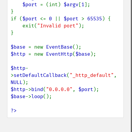
$port 
= (int) 
$argv
[
1
];

}

if (
$port 
<= 
0 
|| 
$port 
> 
65535
) {

    exit(
"Invalid port"
);

}

$base 
= new 
EventBase
$http 
= new 
EventHttp
(
$base
);

$http
-
>
setDefaultCallback
(
"_http_default"
, 
NULL
$http
->
bind
(
"0.0.0.0"
, 
$port
$base
->
loop
();

?>