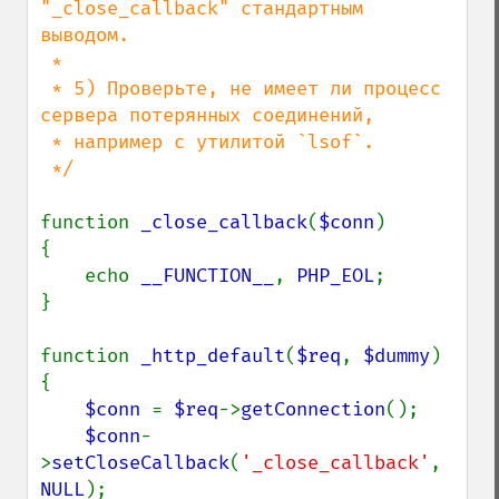
"_close_callback" стандартным 
выводом.

 *

 * 5) Проверьте, не имеет ли процесс 
сервера потерянных соединений,

 * например с утилитой `lsof`.

 */

function 
_close_callback
(
$conn
)

{

    echo 
__FUNCTION__
, 
PHP_EOL
;

}

function 
_http_default
(
$req
, 
$dummy
)

{

$conn 
= 
$req
->
getConnection
();

$conn
-
>
setCloseCallback
(
'_close_callback'
, 
NULL
);
