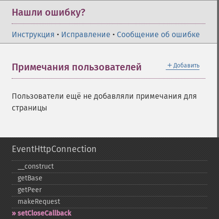
Нашли ошибку?
Инструкция
•
Исправление
•
Сообщение об ошибке
＋
Примечания пользователей
Добавить
Пользователи ещё не добавляли примечания для
страницы
EventHttpConnection
_​_​construct
getBase
getPeer
makeRequest
setCloseCallback