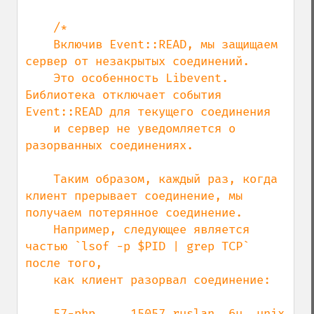
/*

    Включив Event::READ, мы защищаем 
сервер от незакрытых соединений.

    Это особенность Libevent. 
Библиотека отключает события 
Event::READ для текущего соединения

    и сервер не уведомляется о 
разорванных соединениях.

    Таким образом, каждый раз, когда 
клиент прерывает соединение, мы 
получаем потерянное соединение.

    Например, следующее является 
частью `lsof -p $PID | grep TCP` 
после того,

    как клиент разорвал соединение:

    57-php     15057 ruslan  6u  unix 