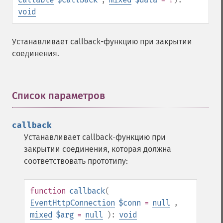
void
Устанавливает callback-функцию при закрытии
соединения.
Список параметров
¶
callback
Устанавливает callback-функцию при
закрытии соединения, которая должна
соответствовать прототипу:
function
callback
(
EventHttpConnection
$conn
=
null
,
mixed
$arg
=
null
):
void