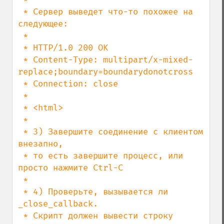
 * Сервер выведет что-то похожее на 
следующее:

 *

 * HTTP/1.0 200 OK

 * Content-Type: multipart/x-mixed-
replace;boundary=boundarydonotcross

 * Connection: close

 *

 * <html>

 *

 * 3) Завершите соединение с клиентом 
внезапно,

 * то есть завершите процесс, или 
просто нажмите Ctrl-C

 *

 * 4) Проверьте, вызывается ли 
_close_callback.

 * Скрипт должен вывести строку 