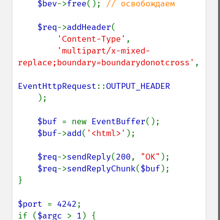
$bev
->
free
(); 
// освобождаем

$req
->
addHeader
(

'Content-Type'
,

'multipart/x-mixed-
replace;boundary=boundarydonotcross'
,

EventHttpRequest
::
OUTPUT_HEADER

);

$buf 
= new 
EventBuffer
();

$buf
->
add
(
'<html>'
);

$req
->
sendReply
(
200
, 
"OK"
);

$req
->
sendReplyChunk
(
$buf
);

}

$port 
= 
4242
;

if (
$argc 
> 
1
) {
