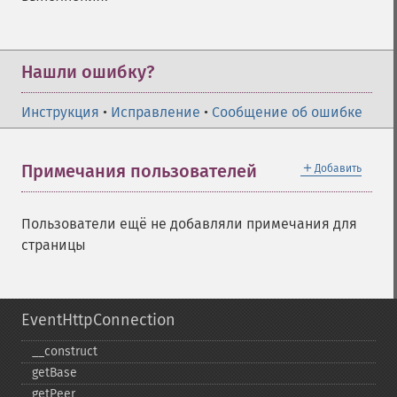
Нашли ошибку?
Инструкция
•
Исправление
•
Сообщение об ошибке
＋
Примечания пользователей
Добавить
Пользователи ещё не добавляли примечания для
страницы
EventHttpConnection
_​_​construct
getBase
getPeer