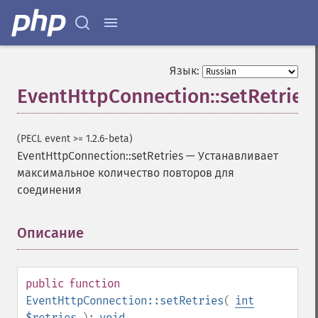
Язык:
EventHttpConnection::setRetries
(PECL event >= 1.2.6-beta)
EventHttpConnection::setRetries
—
Устанавливает
максимальное количество повторов для
соединения
Описание
¶
public
function
EventHttpConnection::setRetries
(
int
$retries
):
void