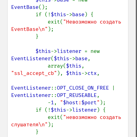
EventBase
();

        if (!
$this
->
base
) {

            exit(
"Невозможно создать 
EventBase\n"
);

        }

$this
->
listener 
= new 
EventListener
(
$this
->
base
,

            array(
$this
, 
"ssl_accept_cb"
), 
$this
->
ctx
,

EventListener
::
OPT_CLOSE_ON_FREE 
| 
EventListener
::
OPT_REUSEABLE
,

            -
1
, 
"
$host
:
$port
"
);

        if (!
$this
->
listener
) {

            exit(
"невозможно создать 
слушателя\n"
);

        }
