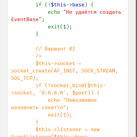
        if (!
$this
->
base
) {

            echo 
"Не удаётся создать 
EventBase"
;

            exit(
1
);

        }

// Вариант #1

        /*

        $this->socket = 
socket_create(AF_INET, SOCK_STREAM, 
SOL_TCP);

        if (!socket_bind($this-
>socket, '0.0.0.0', $port)) {

            echo "Невозможно 
назначить сокет\n";

            exit(1);

        }

        $this->listener = new 
EventListener($this->base,
