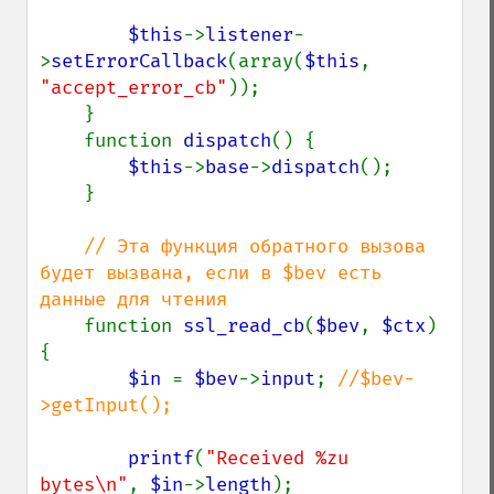
$this
->
listener
-
>
setErrorCallback
(array(
$this
, 
"accept_error_cb"
));

    }

    function 
dispatch
() {

$this
->
base
->
dispatch
();

    }

// Эта функция обратного вызова 
будет вызвана, если в $bev есть 
данные для чтения

function 
ssl_read_cb
(
$bev
, 
$ctx
) 
{

$in 
= 
$bev
->
input
; 
//$bev-
>getInput();

printf
(
"Received %zu 
bytes\n"
, 
$in
->
length
);
