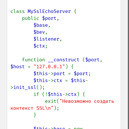
class 
MySslEchoServer 
{

    public 
$port
,

$base
,

$bev
,

$listener
,

$ctx
;

    function 
__construct 
(
$port
, 
$host 
= 
"127.0.0.1"
) {

$this
->
port 
= 
$port
;

$this
->
ctx 
= 
$this
-
>
init_ssl
();

        if (!
$this
->
ctx
) {

            exit(
"Невозможно создать 
контекст SSL\n"
);

        }

$this
->
base 
= new 