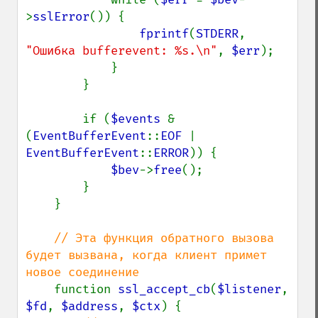
>
sslError
()) {

fprintf
(
STDERR
, 
"Ошибка bufferevent: %s.\n"
, 
$err
);

            }

        }

        if (
$events 
& 
(
EventBufferEvent
::
EOF 
| 
EventBufferEvent
::
ERROR
)) {

$bev
->
free
();

        }

    }

// Эта функция обратного вызова 
будет вызвана, когда клиент примет 
новое соединение

function 
ssl_accept_cb
(
$listener
, 
$fd
, 
$address
, 
$ctx
) {
