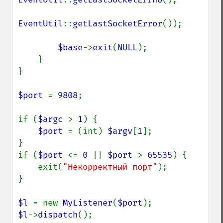
EventUtil
::
getLastSocketError
());

$base
->
exit
(
NULL
);

    }

}

$port 
= 
9808
;

if (
$argc 
> 
1
) {

$port 
= (int) 
$argv
[
1
];

}

if (
$port 
<= 
0 
|| 
$port 
> 
65535
) {

    exit(
"Некорректный порт"
);

}

$l 
= new 
MyListener
(
$port
$l
->
dispatch