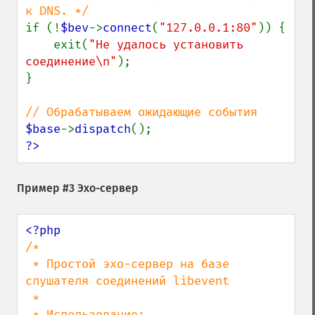
if (!
$bev
->
connect
(
"127.0.0.1:80"
)) {

    exit(
"Не удалось установить 
соединение\n"
);

}

$base
->
dispatch
?>
Пример #3 Эхо-сервер
/*

 * Простой эхо-сервер на базе 
слушателя соединений libevent

 *

 * Использование:
