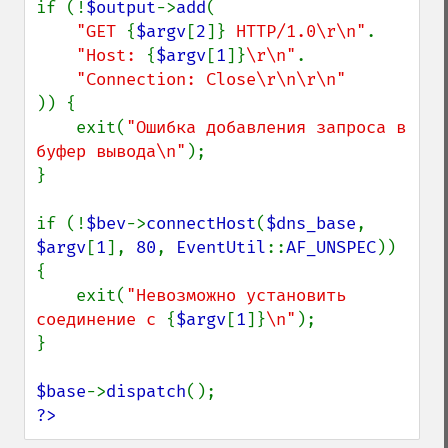
if (!
$output
->
add
(

"GET 
{
$argv
[
2
]}
 HTTP/1.0\r\n"
.

"Host: 
{
$argv
[
1
]}
\r\n"
.

)) {

    exit(
"Ошибка добавления запроса в 
буфер вывода\n"
);

}

if (!
$bev
->
connectHost
(
$dns_base
, 
$argv
[
1
], 
80
, 
EventUtil
::
AF_UNSPEC
)) 
{

    exit(
"Невозможно установить 
соединение с 
{
$argv
[
1
]}
\n"
);

}

$base
->
dispatch
?>