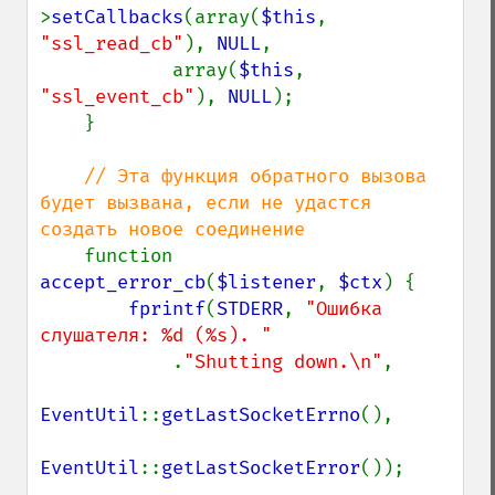
>
setCallbacks
(array(
$this
, 
"ssl_read_cb"
), 
NULL
,

            array(
$this
, 
"ssl_event_cb"
), 
NULL
);

    }

// Эта функция обратного вызова 
будет вызвана, если не удастся 
создать новое соединение

function 
accept_error_cb
(
$listener
, 
$ctx
) {

fprintf
(
STDERR
, 
"Ошибка 
слушателя: %d (%s). "

.
"Shutting down.\n"
,

EventUtil
::
getLastSocketErrno
(),

EventUtil
::
getLastSocketError
());
