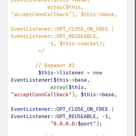
            array($this, 
"acceptConnCallback"), $this->base,

EventListener::OPT_CLOSE_ON_FREE | 
EventListener::OPT_REUSEABLE,

            -1, $this->socket);

         */

        // Вариант #2

$this
->
listener 
= new 
EventListener
(
$this
->
base
,

             array(
$this
, 
"acceptConnCallback"
), 
$this
->
base
,

EventListener
::
OPT_CLOSE_ON_FREE 
| 
EventListener
::
OPT_REUSEABLE
, -
1
,

"0.0.0.0:
$port
"
);
