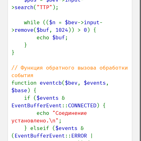
>
search
(
"TTP"
);

    while ((
$n 
= 
$bev
->
input
-
>
remove
(
$buf
, 
1024
)) > 
0
) {

        echo 
$buf
;

    }

}

// Функция обратного вызова обработки 
function 
eventcb
(
$bev
, 
$events
, 
$base
) {

    if (
$events 
& 
EventBufferEvent
::
CONNECTED
) {

        echo 
"Соединение 
установлено.\n"
;

    } elseif (
$events 
& 
(
EventBufferEvent
::
ERROR 
| 