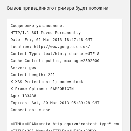
Вывод приведённого примера будет похож на:
Соединение установлено.

HTTP/1.1 301 Moved Permanently

Date: Fri, 01 Mar 2013 18:47:48 GMT

Location: http://www.google.co.uk/

Content-Type: text/html; charset=UTF-8

Cache-Control: public, max-age=2592000

Server: gws

Content-Length: 221

X-XSS-Protection: 1; mode=block

X-Frame-Options: SAMEORIGIN

Age: 133438

Expires: Sat, 30 Mar 2013 05:39:28 GMT

Connection: close

<HTML><HEAD><meta http-equiv="content-type" content=
<TITLE>301 Moved</TITLE></HEAD><BODY>
