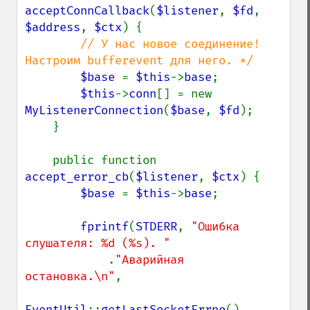
acceptConnCallback
(
$listener
, 
$fd
, 
$address
, 
$ctx
) {

// У нас новое соединение! 
Настроим bufferevent для него. */

$base 
= 
$this
->
base
;

$this
->
conn
[] = new 
MyListenerConnection
(
$base
, 
$fd
);

    }

    public function 
accept_error_cb
(
$listener
, 
$ctx
) {

$base 
= 
$this
->
base
;

fprintf
(
STDERR
, 
"Ошибка 
слушателя: %d (%s). "

.
"Аварийная 
остановка.\n"
,

EventUtil
::
getLastSocketErrno
(),
