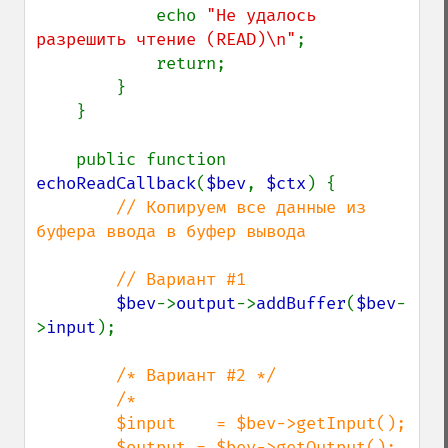
            echo 
"Не удалось 
разрешить чтение (READ)\n"
;

            return;

        }

    }

    public function 
echoReadCallback
(
$bev
, 
$ctx
) {

// Копируем все данные из 
буфера ввода в буфер вывода

        // Вариант #1

$bev
->
output
->
addBuffer
(
$bev
-
>
input
);

/* Вариант #2 */

        /*

        $input    = $bev->getInput();

        $output = $bev->getOutput();
