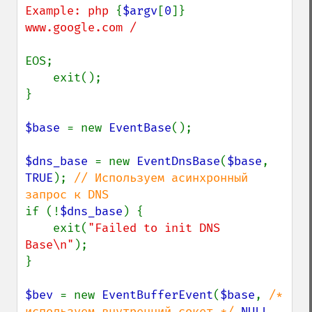
Example: php 
{
$argv
[
0
]}
www.google.com /

EOS;

    exit();

}

$base 
= new 
EventBase
();

$dns_base 
= new 
EventDnsBase
(
$base
, 
TRUE
); 
// Используем асинхронный 
if (!
$dns_base
) {

    exit(
"Failed to init DNS 
Base\n"
);

}

$bev 
= new 
EventBufferEvent
(
$base
, 
/* 
используем внутренний сокет */ 
NULL
,
