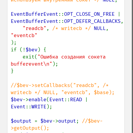
EventBufferEvent
::
OPT_CLOSE_ON_FREE 
| 
EventBufferEvent
::
OPT_DEFER_CALLBACKS
,

"readcb"
, 
/* writecb */ 
NULL
, 
);

if (!
$bev
) {

    exit(
"Ошибка создания сокета 
bufferevent\n"
);

}

//$bev->setCallbacks("readcb", /* 
$bev
->
enable
(
Event
::
READ 
| 
Event
::
WRITE
);

$output 
= 
$bev
->
output
; 
//$bev-