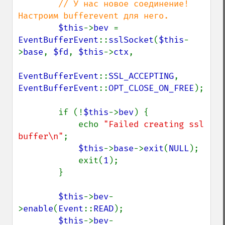
// У нас новое соединение! 
Настроим bufferevent для него.

$this
->
bev 
= 
EventBufferEvent
::
sslSocket
(
$this
-
>
base
, 
$fd
, 
$this
->
ctx
,

EventBufferEvent
::
SSL_ACCEPTING
, 
EventBufferEvent
::
OPT_CLOSE_ON_FREE
);

        if (!
$this
->
bev
) {

            echo 
"Failed creating ssl 
buffer\n"
;

$this
->
base
->
exit
(
NULL
);

            exit(
1
);

        }

$this
->
bev
-
>
enable
(
Event
::
READ
);

$this
->
bev
-