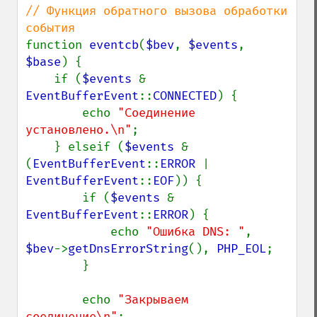
// Функция обратного вызова обработки 
function 
eventcb
(
$bev
, 
$events
, 
$base
) {

    if (
$events 
& 
EventBufferEvent
::
CONNECTED
) {

        echo 
"Соединение 
установлено.\n"
;

    } elseif (
$events 
& 
(
EventBufferEvent
::
ERROR 
| 
EventBufferEvent
::
EOF
)) {

        if (
$events 
& 
EventBufferEvent
::
ERROR
) {

            echo 
"Ошибка DNS: "
, 
$bev
->
getDnsErrorString
(), 
PHP_EOL
;

        }

        echo 
"Закрываем 
соединение\n"
;
