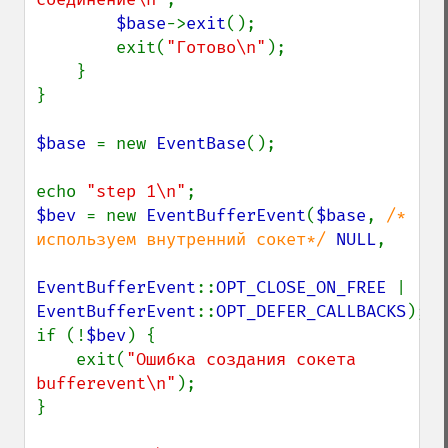
$base
->
exit
();

        exit(
"Готово\n"
);

    }

}

$base 
= new 
EventBase
();

echo 
"step 1\n"
$bev 
= new 
EventBufferEvent
(
$base
, 
/* 
используем внутренний сокет*/ 
NULL
,

EventBufferEvent
::
OPT_CLOSE_ON_FREE 
| 
EventBufferEvent
::
OPT_DEFER_CALLBACKS
);

if (!
$bev
) {

    exit(
"Ошибка создания сокета 
bufferevent\n"
);

}
