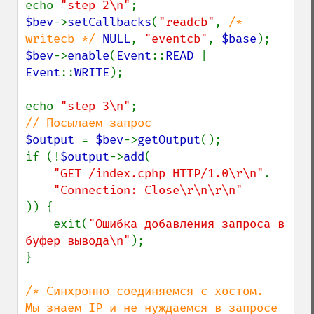
echo 
"step 2\n"
$bev
->
setCallbacks
(
"readcb"
, 
/* 
writecb */ 
NULL
, 
"eventcb"
, 
$base
$bev
->
enable
(
Event
::
READ 
| 
Event
::
WRITE
);

echo 
"step 3\n"
$output 
= 
$bev
->
getOutput
();

if (!
$output
->
add
(

"GET /index.cphp HTTP/1.0\r\n"
.

)) {

    exit(
"Ошибка добавления запроса в 
буфер вывода\n"
);

}

/* Синхронно соединяемся с хостом.

Мы знаем IP и не нуждаемся в запросе 