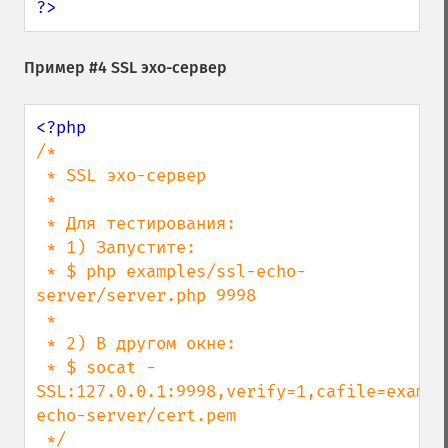
?>
Пример #4 SSL эхо-сервер
/*

 * SSL эхо-сервер

 *

 * Для тестирования:

 * 1) Запустите:

 * $ php examples/ssl-echo-
server/server.php 9998

 *

 * 2) В другом окне:

 * $ socat - 
SSL:127.0.0.1:9998,verify=1,cafile=exampl
echo-server/cert.pem

 */
