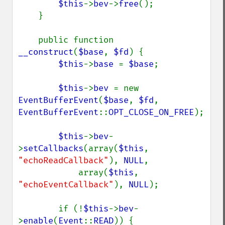
$this
->
bev
->
free
();

    }

    public function 
__construct
(
$base
, 
$fd
) {

$this
->
base 
= 
$base
;

$this
->
bev 
= new 
EventBufferEvent
(
$base
, 
$fd
, 
EventBufferEvent
::
OPT_CLOSE_ON_FREE
);

$this
->
bev
-
>
setCallbacks
(array(
$this
, 
"echoReadCallback"
), 
NULL
,

            array(
$this
, 
"echoEventCallback"
), 
NULL
);

        if (!
$this
->
bev
-
>
enable
(
Event
::
READ
)) {
