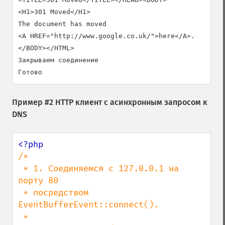
<H1>301 Moved</H1>

The document has moved

<A HREF="http://www.google.co.uk/">here</A>.

</BODY></HTML>

Закрываем соединение

Пример #2 HTTP клиент с асинхронным запросом к
DNS
/*

 * 1. Соединяемся с 127.0.0.1 на 
порту 80

 * посредством 
EventBufferEvent::connect().

 *
