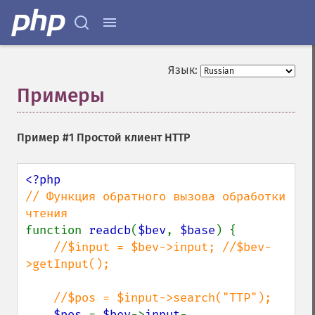
Язык:
Примеры
¶
Пример #1 Простой клиент HTTP
// Функция обратного вызова обработки 
function 
readcb
(
$bev
, 
$base
) {

//$input = $bev->input; //$bev-
>getInput();

    //$pos = $input->search("TTP");

$pos 
= 
$bev
->
input
-