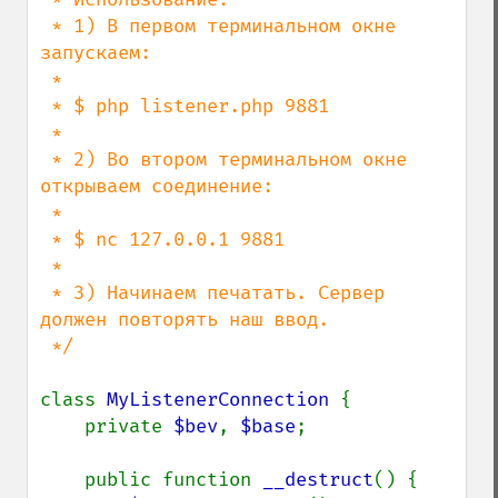
 * 1) В первом терминальном окне 
запускаем:

 *

 * $ php listener.php 9881

 *

 * 2) Во втором терминальном окне 
открываем соединение:

 *

 * $ nc 127.0.0.1 9881

 *

 * 3) Начинаем печатать. Сервер 
должен повторять наш ввод.

 */

class 
MyListenerConnection 
{

    private 
$bev
, 
$base
;

    public function 
__destruct
() {
