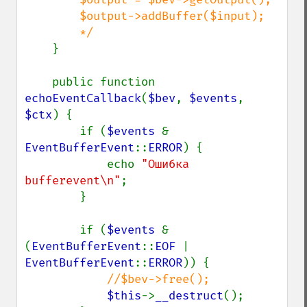
        $output->addBuffer($input);

        */

}

    public function 
echoEventCallback
(
$bev
, 
$events
, 
$ctx
) {

        if (
$events 
& 
EventBufferEvent
::
ERROR
) {

            echo 
"Ошибка 
bufferevent\n"
;

        }

        if (
$events 
& 
(
EventBufferEvent
::
EOF 
| 
EventBufferEvent
::
ERROR
)) {

//$bev->free();

$this
->
__destruct
();
