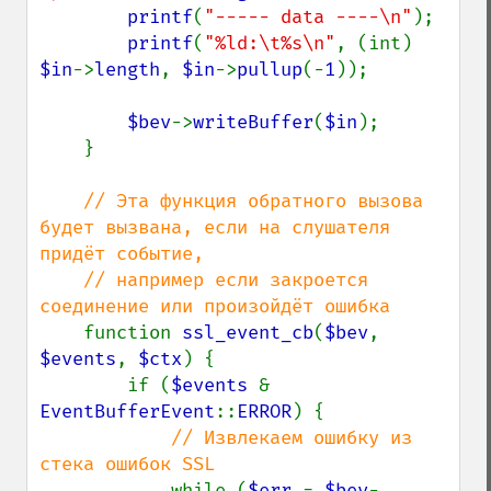
printf
(
"----- data ----\n"
);

printf
(
"%ld:\t%s\n"
, (int) 
$in
->
length
, 
$in
->
pullup
(-
1
));

$bev
->
writeBuffer
(
$in
);

    }

// Эта функция обратного вызова 
будет вызвана, если на слушателя 
придёт событие,

    // например если закроется 
соединение или произойдёт ошибка

function 
ssl_event_cb
(
$bev
, 
$events
, 
$ctx
) {

        if (
$events 
& 
EventBufferEvent
::
ERROR
) {

// Извлекаем ошибку из 
стека ошибок SSL

while (
$err 
= 
$bev
-