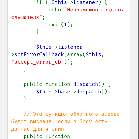
        if (!
$this
->
listener
) {

            echo 
"Невозможно создать 
слушателя"
;

            exit(
1
);

        }

$this
->
listener
-
>
setErrorCallback
(array(
$this
, 
"accept_error_cb"
));

    }

    public function 
dispatch
() {

$this
->
base
->
dispatch
();

    }

// Эта функция обратного вызова 
будет вызвана, если в $bev есть 
данные для чтения

public function 