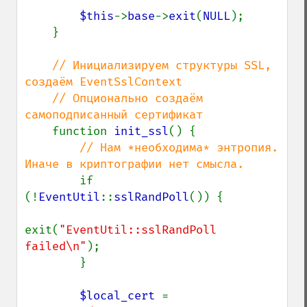
$this
->
base
->
exit
(
NULL
);

    }

// Инициализируем структуры SSL, 
создаём EventSslContext

    // Опционально создаём 
самоподписанный сертификат

function 
init_ssl
() {

// Нам *необходима* энтропия. 
Иначе в криптографии нет смысла.

if 
(!
EventUtil
::
sslRandPoll
()) {

exit(
"EventUtil::sslRandPoll 
failed\n"
);

        }

$local_cert 
= 