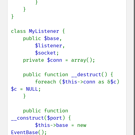
        }

    }

}

class 
MyListener 
{

    public 
$base
,

$listener
,

$socket
;

    private 
$conn 
= array();

    public function 
__destruct
() {

        foreach (
$this
->
conn 
as &
$c
) 
$c 
= 
NULL
;

    }

    public function 
__construct
(
$port
) {

$this
->
base 
= new 
EventBase
();
