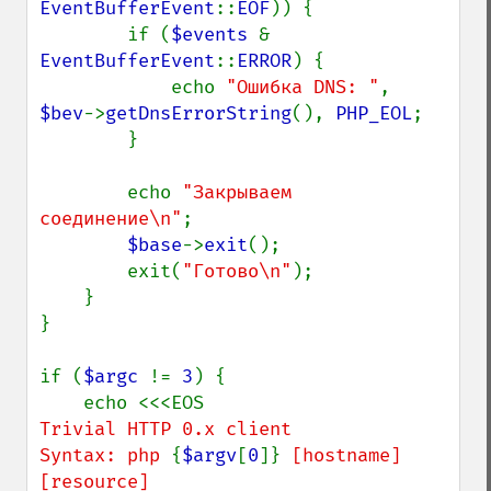
EventBufferEvent
::
EOF
)) {

        if (
$events 
& 
EventBufferEvent
::
ERROR
) {

            echo 
"Ошибка DNS: "
, 
$bev
->
getDnsErrorString
(), 
PHP_EOL
;

        }

        echo 
"Закрываем 
соединение\n"
;

$base
->
exit
();

        exit(
"Готово\n"
);

    }

}

if (
$argc 
!= 
3
) {

Trivial HTTP 0.x client

Syntax: php 
{
$argv
[
0
]}
 [hostname] 
[resource]
