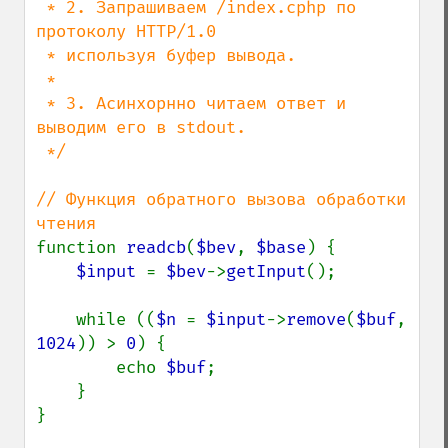
 * 2. Запрашиваем /index.cphp по 
протоколу HTTP/1.0

 * используя буфер вывода.

 *

 * 3. Асинхорнно читаем ответ и 
выводим его в stdout.

 */

// Функция обратного вызова обработки 
function 
readcb
(
$bev
, 
$base
) {

$input 
= 
$bev
->
getInput
();

    while ((
$n 
= 
$input
->
remove
(
$buf
, 
1024
)) > 
0
) {

        echo 
$buf
;

    }

}
