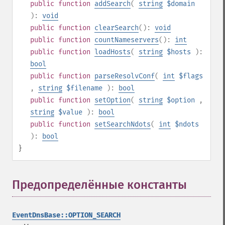
public
function
addSearch
(
string
$domain
):
void
public
function
clearSearch
():
void
public
function
countNameservers
():
int
public
function
loadHosts
(
string
$hosts
):
bool
public
function
parseResolvConf
(
int
$flags
,
string
$filename
):
bool
public
function
setOption
(
string
$option
,
string
$value
):
bool
public
function
setSearchNdots
(
int
$ndots
):
bool
}
Предопределённые константы
¶
EventDnsBase::OPTION_SEARCH