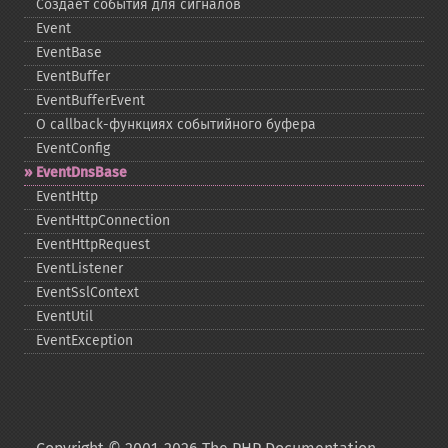
Создаёт события для сигналов
Event
EventBase
EventBuffer
EventBufferEvent
О callback-​функциях событийного буфера
EventConfig
EventDnsBase
EventHttp
EventHttpConnection
EventHttpRequest
EventListener
EventSslContext
EventUtil
EventException