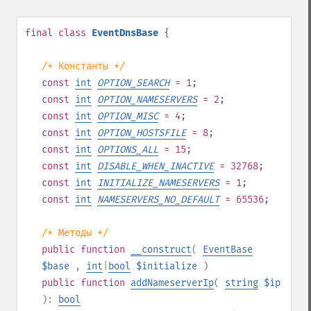
final
class
EventDnsBase
{
/* Константы */
const
int
OPTION_SEARCH
= 1
;
const
int
OPTION_NAMESERVERS
= 2
;
const
int
OPTION_MISC
= 4
;
const
int
OPTION_HOSTSFILE
= 8
;
const
int
OPTIONS_ALL
= 15
;
const
int
DISABLE_WHEN_INACTIVE
= 32768
;
const
int
INITIALIZE_NAMESERVERS
= 1
;
const
int
NAMESERVERS_NO_DEFAULT
= 65536
;
/* Методы */
public
function
__construct
(
EventBase
$base
,
int
|
bool
$initialize
)
public
function
addNameserverIp
(
string
$ip
):
bool