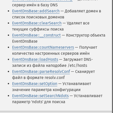
сервер имён в базу DNS
EventDnsBase::addSearch
— Добавляет домен в
список поисковых доменов
EventDnsBase::clearSearch
— Удаляет все
текущие суффиксы поиска
EventDnsBase::__construct
— Конструктор объекта
EventDnsBase
EventDnsBase::countNameservers
— Получает
количество настроенных серверов имён
EventDnsBase::loadHosts
— Загружает DNS-
записи из файла наподобие /etc/hosts
EventDnsBase::parseResolvConf
— Сканирует
файл в формате resolv.conf
EventDnsBase::setOption
— Устанавливает
значение параметра конфигурации
EventDnsBase::setSearchNdots
— Устанавливает
параметр 'ndots' для поиска