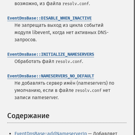
возможно, из файла
.
resolv.conf
EventDnsBase::DISABLE_WHEN_INACTIVE
Не запрещать выход из цикла событий
модуля libevent, когда нет активных DNS-
запросов.
EventDnsBase::INITIALIZE_NAMESERVERS
Обработать файл
.
resolv.conf
EventDnsBase::NAMESERVERS_NO_DEFAULT
Не добавлять сервер имён (nameservers) по
умолчанию, если в файле
нет
resolv.conf
записи nameserver.
Содержание
¶
EventDnsBase::addNameserverIp
— Добавляет