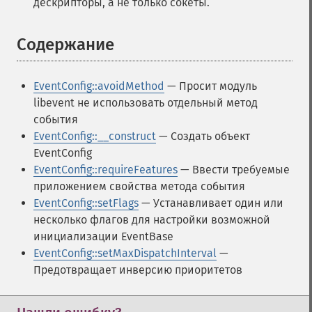
дескрипторы, а не только сокеты.
Содержание
¶
EventConfig::avoidMethod
— Просит модуль
libevent не использовать отдельный метод
события
EventConfig::__construct
— Создать объект
EventConfig
EventConfig::requireFeatures
— Ввести требуемые
приложением свойства метода события
EventConfig::setFlags
— Устанавливает один или
несколько флагов для настройки возможной
инициализации EventBase
EventConfig::setMaxDispatchInterval
—
Предотвращает инверсию приоритетов