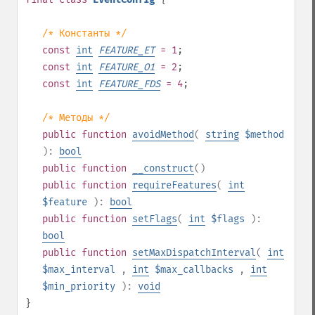
/* Константы */
const
int
FEATURE_ET
= 1
;
const
int
FEATURE_O1
= 2
;
const
int
FEATURE_FDS
= 4
;
/* Методы */
public
function
avoidMethod
(
string
$method
):
bool
public
function
__construct
()
public
function
requireFeatures
(
int
$feature
):
bool
public
function
setFlags
(
int
$flags
):
bool
public
function
setMaxDispatchInterval
(
int
$max_interval
,
int
$max_callbacks
,
int
$min_priority
):
void
}