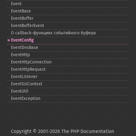
Event
EventBase
EventBuffer
EventBufferEvent
О callback-​функциях событийного буфера
EventConfig
EventDnsBase
EventHttp
EventHttpConnection
EventHttpRequest
EventListener
EventSslContext
EventUtil
EventException
Copyright © 2001-2026 The PHP Documentation