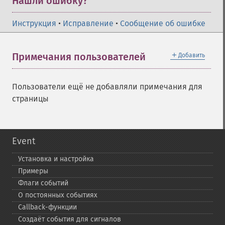
Нашли ошибку?
Инструкция
•
Исправление
•
Сообщение об ошибке
＋
Примечания пользователей
Добавить
Пользователи ещё не добавляли примечания для
страницы
Event
Установка и настройка
Примеры
Флаги событий
О постоянных событиях
Callback-​функции
Создаёт события для сигналов