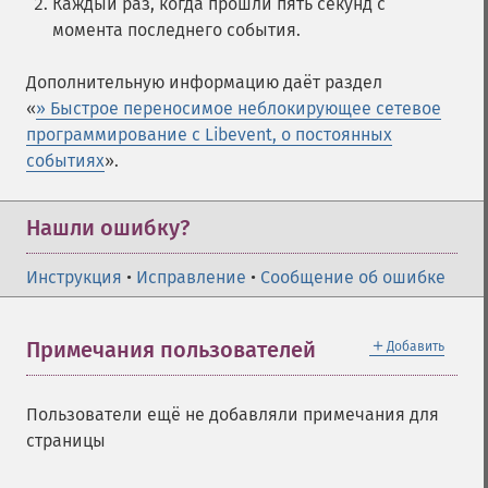
Каждый раз, когда прошли пять секунд с
момента последнего события.
Дополнительную информацию даёт раздел
«
» Быстрое переносимое неблокирующее сетевое
программирование с Libevent, о постоянных
событиях
».
Нашли ошибку?
Инструкция
•
Исправление
•
Сообщение об ошибке
＋
Примечания пользователей
Добавить
Пользователи ещё не добавляли примечания для
страницы