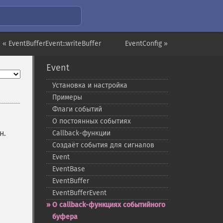
« EventBufferEvent::writeBuffer
EventConfig »
Event
Установка и настройка
Примеры
Флаги событий
О постоянных событиях
н.
Callback-​функции
Создаёт события для сигналов
Event
EventBase
EventBuffer
EventBufferEvent
О callback-​функциях событийного
буфера