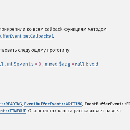
прикрепили ко всем callback-функциям методом
ufferEvent::setCallbacks()
.
твовать следующему прототипу:
,
int
$events
= 0
,
mixed
$arg
=
):
void
ll
null
,
,
t::READING
EventBufferEvent::WRITING
EventBufferEvent::E
. О константах класса рассказывает раздел
ent::TIMEOUT