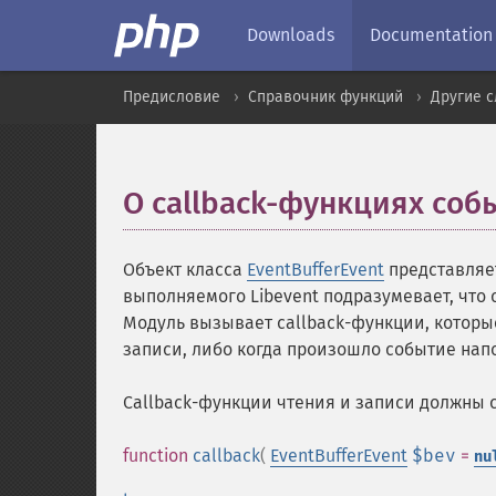
Downloads
Documentation
Предисловие
Справочник функций
Другие 
О callback-функциях со
Объект класса
EventBufferEvent
представля
выполняемого Libevent подразумевает, что 
Модуль вызывает callback-функции, которые
записи, либо когда произошло событие напо
Callback-функции чтения и записи должны 
function
callback
(
EventBufferEvent
$bev
=
nu