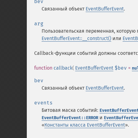
bev
Связанный объект
EventBufferEvent
.
arg
Пользовательская переменная, которую 
EventBufferEvent::__construct()
или
EventB
Callback-функции событий должны соответс
function
callback
(
EventBufferEvent
$bev
=
nu
bev
Связанный объект
EventBufferEvent
.
events
Битовая маска событий:
EventBufferEven
и
EventBufferEvent::ERROR
EventBufferEv
«
Константы класса EventBufferEvent
».