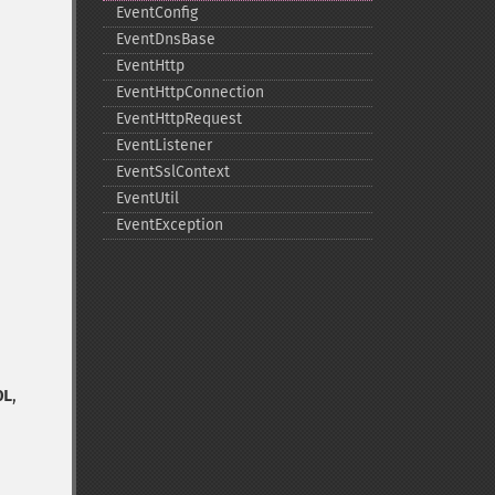
EventConfig
EventDnsBase
EventHttp
EventHttpConnection
EventHttpRequest
EventListener
EventSslContext
EventUtil
EventException
,
OL