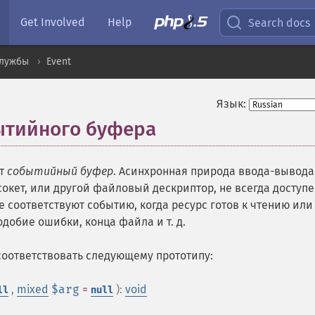
Get Involved
Help
Search docs
службы
Event
Язык:
бытийного буфера
¶
ет
событийный буфер
. Асинхронная природа ввода-вывода
сокет, или другой файловый дескриптор, не всегда доступе
 соответствуют событию, когда ресурс готов к чтению или
добие ошибки, конца файла и т. д.
соответствовать следующему прототипу:
,
mixed
$arg
=
):
void
ll
null