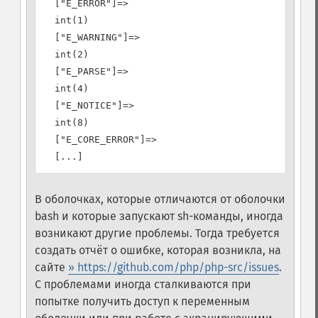
  ["E_ERROR"]=>

  int(1)

  ["E_WARNING"]=>

  int(2)

  ["E_PARSE"]=>

  int(4)

  ["E_NOTICE"]=>

  int(8)

  ["E_CORE_ERROR"]=>

В оболочках, которые отличаются от оболочки
bash и которые запускают sh-команды, иногда
возникают другие проблемы. Тогда требуется
создать отчёт о ошибке, которая возникла, на
сайте
» https://github.com/php/php-src/issues
.
С проблемами иногда сталкиваются при
попытке получить доступ к переменным