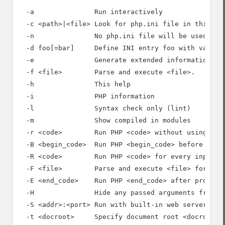
  -a               Run interactively

  -c <path>|<file> Look for php.ini file in this dir
  -n               No php.ini file will be used

  -d foo[=bar]     Define INI entry foo with value '
  -e               Generate extended information for
  -f <file>        Parse and execute <file>.

  -h               This help

  -i               PHP information

  -l               Syntax check only (lint)

  -m               Show compiled in modules

  -r <code>        Run PHP <code> without using scri
  -B <begin_code>  Run PHP <begin_code> before proce
  -R <code>        Run PHP <code> for every input li
  -F <file>        Parse and execute <file> for ever
  -E <end_code>    Run PHP <end_code> after processi
  -H               Hide any passed arguments from ex
  -S <addr>:<port> Run with built-in web server.

  -t <docroot>     Specify document root <docroot> f