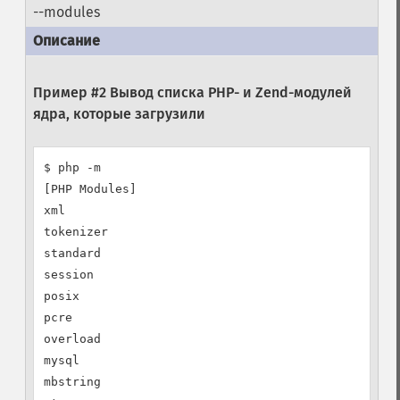
--modules
Пример #2 Вывод списка PHP- и Zend-модулей
ядра, которые загрузили
$ php -m

[PHP Modules]

xml

tokenizer

standard

session

posix

pcre

overload

mysql

mbstring
