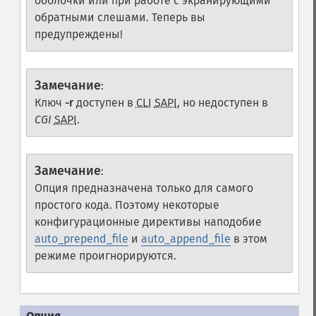
оболочки или при работе с экранирующими
обратными слешами. Теперь вы
предупреждены!
Замечание
:
Ключ
-r
доступен в
CLI
SAPI
, но недоступен в
CGI
SAPI
.
Замечание
:
Опция предназначена только для самого
простого кода. Поэтому некоторые
конфигурационные директивы наподобие
auto_prepend_file
и
auto_append_file
в этом
режиме проигнорируются.