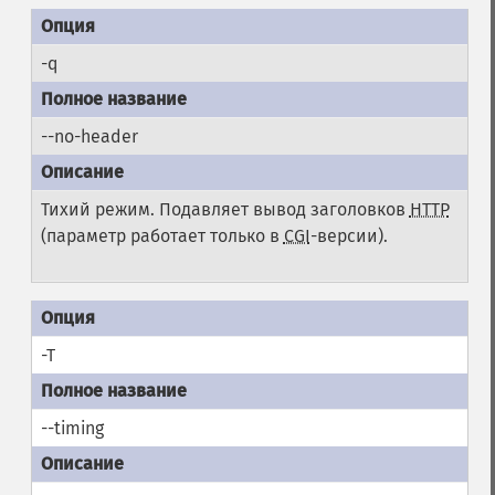
-q
--no-header
Тихий режим. Подавляет вывод заголовков
HTTP
(параметр работает только в
CGI
-версии).
-T
--timing