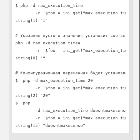
$ php -d max_execution_time

        -r '$foo = ini_get("max_execution_time"); 
string(1) "1"

# Указание пустого значения установит соответствую
php -d max_execution_time=

        -r '$foo = ini_get("max_execution_time"); 
string(0) ""

# Конфигурационная переменная будет установлена лю
$  php -d max_execution_time=20

        -r '$foo = ini_get("max_execution_time"); 
string(2) "20"

$  php

        -d max_execution_time=doesntmakesense

        -r '$foo = ini_get("max_execution_time"); 