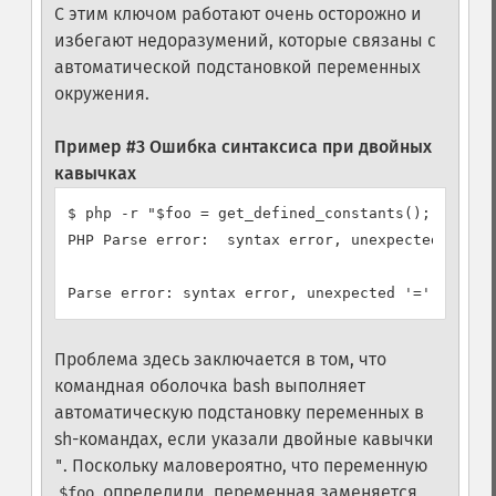
С этим ключом работают очень осторожно и
избегают недоразумений, которые связаны с
автоматической подстановкой переменных
окружения.
Пример #3 Ошибка синтаксиса при двойных
кавычках
$ php -r "$foo = get_defined_constants();"

PHP Parse error:  syntax error, unexpected '=' in
Проблема здесь заключается в том, что
командная оболочка bash выполняет
автоматическую подстановку переменных в
sh-командах, если указали двойные кавычки
. Поскольку маловероятно, что переменную
"
определили, переменная заменяется
$foo