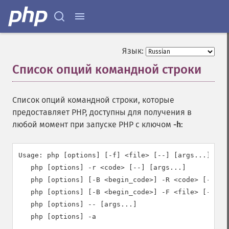
Язык:
Список опций командной строки
¶
Список опций командной строки, которые
предоставляет PHP, доступны для получения в
любой момент при запуске PHP с ключом
-h
:
Usage: php [options] [-f] <file> [--] [args...]

   php [options] -r <code> [--] [args...]

   php [options] [-B <begin_code>] -R <code> [-E <en
   php [options] [-B <begin_code>] -F <file> [-E <en
   php [options] -- [args...]

   php [options] -a
