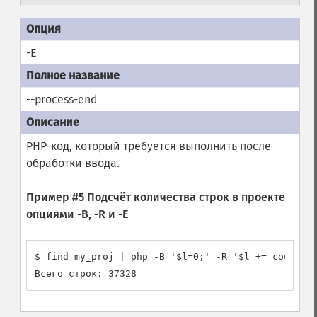
-E
--process-end
PHP-код, который требуется выполнить после
обработки ввода.
Пример #5 Подсчёт количества строк в проекте
опциями
-B
,
-R
и
-E
$ find my_proj | php -B '$l=0;' -R '$l += count(@f