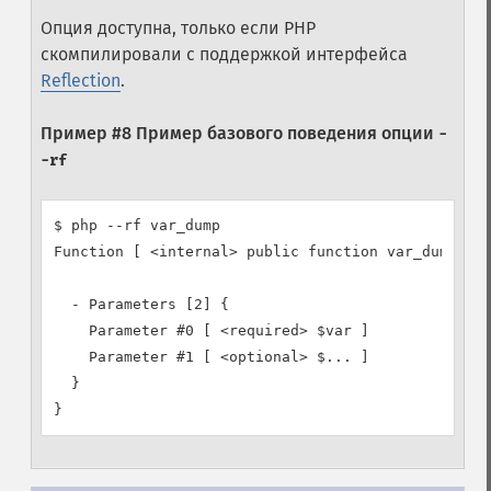
Опция доступна, только если PHP
скомпилировали с поддержкой интерфейса
Reflection
.
Пример #8 Пример базового поведения опции
-
-rf
$ php --rf var_dump

Function [ <internal> public function var_dump ] {
  - Parameters [2] {

    Parameter #0 [ <required> $var ]

    Parameter #1 [ <optional> $... ]

  }

}