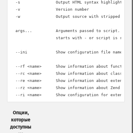
  -s               Output HTML syntax highlighted so
  -v               Version number

  -w               Output source with stripped comme
  args...          Arguments passed to script. Use -
                   starts with - or script is read f
  --ini            Show configuration file names

  --rf <name>      Show information about function <
  --rc <name>      Show information about class <nam
  --re <name>      Show information about extension 
  --rz <name>      Show information about Zend exten
Опции,
которые
доступны