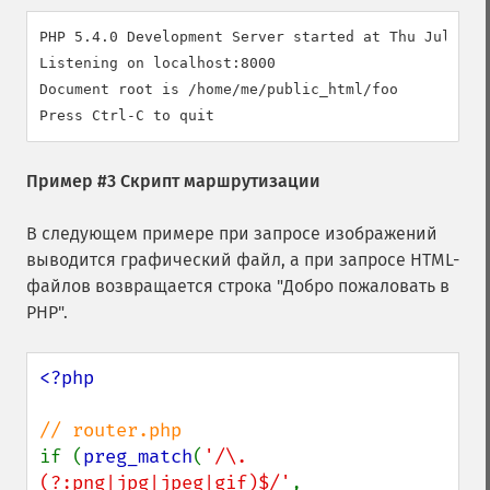
PHP 5.4.0 Development Server started at Thu Jul 21 1
Listening on localhost:8000

Document root is /home/me/public_html/foo

Пример #3 Скрипт маршрутизации
В следующем примере при запросе изображений
выводится графический файл, а при запросе HTML-
файлов возвращается строка "Добро пожаловать в
PHP".
<?php

if (
preg_match
(
'/\.
(?:png|jpg|jpeg|gif)$/'
, 