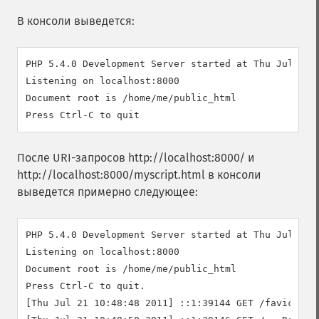
В консоли выведется:
PHP 5.4.0 Development Server started at Thu Jul 21 1
Listening on localhost:8000

Document root is /home/me/public_html

После URI-запросов http://localhost:8000/ и
http://localhost:8000/myscript.html в консоли
выведется примерно следующее:
PHP 5.4.0 Development Server started at Thu Jul 21 1
Listening on localhost:8000

Document root is /home/me/public_html

Press Ctrl-C to quit.

[Thu Jul 21 10:48:48 2011] ::1:39144 GET /favicon.ic