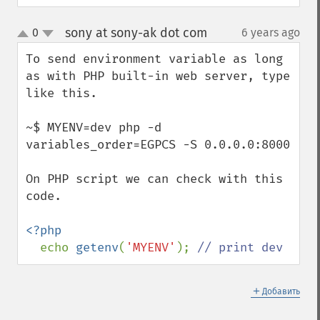
sony at sony-ak dot com
0
6 years ago
¶
up
down
To send environment variable as long 
as with PHP built-in web server, type 
like this.

~$ MYENV=dev php -d 
variables_order=EGPCS -S 0.0.0.0:8000

On PHP script we can check with this 
code.

<?php

echo 
getenv
(
'MYENV'
); 
// print dev
＋
Добавить