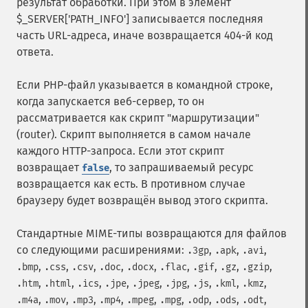
результат обработки. При этом в элемент
$_SERVER['PATH_INFO'] записывается последняя
часть URL-адреса, иначе возвращается 404-й код
ответа.
Если PHP-файл указывается в командной строке,
когда запускается веб-сервер, то он
рассматривается как скрипт "маршрутизации"
(router). Скрипт выполняется в самом начале
каждого HTTP-запроса. Если этот скрипт
возвращает
, то запрашиваемый ресурс
false
возвращается как есть. В противном случае
браузеру будет возвращён вывод этого скрипта.
Стандартные MIME-типы возвращаются для файлов
со следующими расширениями:
,
,
,
.3gp
.apk
.avi
,
,
,
,
,
,
,
,
,
.bmp
.css
.csv
.doc
.docx
.flac
.gif
.gz
.gzip
,
,
,
,
,
,
,
,
,
.htm
.html
.ics
.jpe
.jpeg
.jpg
.js
.kml
.kmz
,
,
,
,
,
,
,
,
,
.m4a
.mov
.mp3
.mp4
.mpeg
.mpg
.odp
.ods
.odt