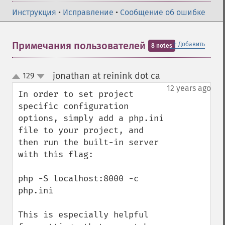
Инструкция
•
Исправление
•
Сообщение об ошибке
＋
Примечания пользователей
Добавить
8 notes
jonathan at reinink dot ca
129
¶
up
down
12 years ago
In order to set project 
specific configuration 
options, simply add a php.ini 
file to your project, and 
then run the built-in server 
with this flag:

php -S localhost:8000 -c 
php.ini

This is especially helpful 