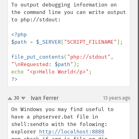
To output debugging information on 
the command line you can write output 
to php://stdout:

<?php

$path 
= 
$_SERVER
[
"SCRIPT_FILENAME"
];

file_put_contents
(
"php://stdout"
, 
"\nRequested: 
$path
"
);

echo 
"<p>Hello World</p>"
?>
Ivan Ferrer
30
13 years ago
¶
up
down
On Windows you may find useful to 
have a phpserver.bat file in 
shell:sendto with the folowing:

explorer 
http://localhost:8888