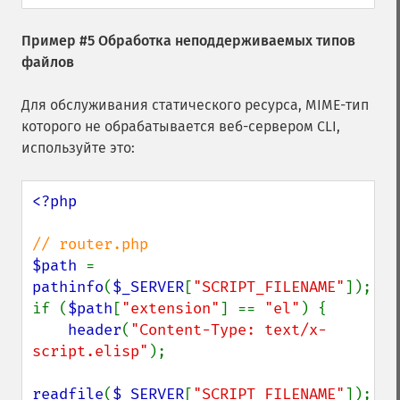
Пример #5 Обработка неподдерживаемых типов
файлов
Для обслуживания статического ресурса, MIME-тип
которого не обрабатывается веб-сервером CLI,
используйте это:
<?php

$path 
= 
pathinfo
(
$_SERVER
[
"SCRIPT_FILENAME"
]);

if (
$path
[
"extension"
] == 
"el"
) {

header
(
"Content-Type: text/x-
script.elisp"
);

readfile
(
$_SERVER
[
"SCRIPT_FILENAME"
]);
