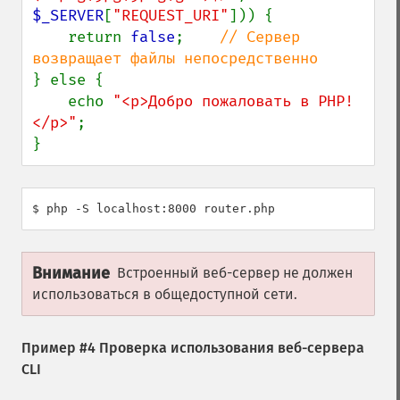
$_SERVER
[
"REQUEST_URI"
])) {

    return 
false
;    
// Сервер 
} else {

    echo 
"<p>Добро пожаловать в PHP!
</p>"
;

}
$ php -S localhost:8000 router.php
Внимание
Встроенный веб-сервер не должен
использоваться в общедоступной сети.
Пример #4 Проверка использования веб-сервера
CLI