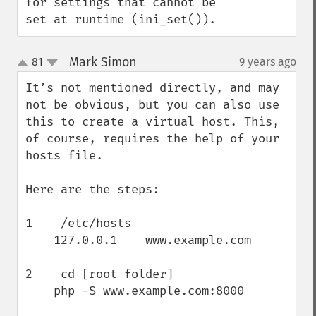
for settings that cannot be 
set at runtime (ini_set()).
Mark Simon
81
9 years ago
¶
up
down
It’s not mentioned directly, and may 
not be obvious, but you can also use 
this to create a virtual host. This, 
of course, requires the help of your 
hosts file.

Here are the steps:

1    /etc/hosts

    127.0.0.1    www.example.com

2    cd [root folder]

    php -S www.example.com:8000
