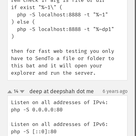
rem check if arg is file or dir

if exist "%~1\" (

  php -S localhost:8888 -t "%~1"

) else (

  php -S localhost:8888 -t "%~dp1"

)

then for fast web testing you only 
have to SendTo a file or folder to 
this bat and it will open your 
explorer and run the server.
deep at deepshah dot me
14
6 years ago
¶
up
down
Listen on all addresses of IPv4:

php -S 0.0.0.0:80

Listen on all addresses of IPv6:

php -S [::0]:80