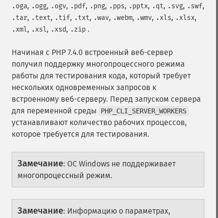
,
,
,
,
,
,
,
,
,
,
.oga
.ogg
.ogv
.pdf
.png
.pps
.pptx
.qt
.svg
.swf
,
,
,
,
,
,
,
,
,
.tar
.text
.tif
.txt
.wav
.webm
.wmv
.xls
.xlsx
,
,
,
.
.xml
.xsl
.xsd
.zip
Начиная с PHP 7.4.0 встроенный веб-сервер
получил поддержку многопроцессного режима
работы для тестирования кода, который требует
нескольких одновременных запросов к
встроенному веб-серверу. Перед запуском сервера
для переменной среды
PHP_CLI_SERVER_WORKERS
устанавливают количество рабочих процессов,
которое требуется для тестирования.
Замечание
:
ОС Windows не поддерживает
многопроцессный режим.
Замечание
:
Информацию о параметрах,