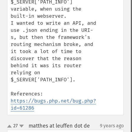
$_SERVER['PATH_INFO'] 
variable, when using the 
built-in webserver.

I wanted to write an API, and 
use .json ending in the URI-
s, but then the framework's 
routing mechanism broke, and 
it took a lot of time to 
discover that the reason 
behind it was its router 
relying on 
$_SERVER['PATH_INFO'].

https://bugs.php.net/bug.php?
id=61286
matthes at leuffen dot de
27
9 years ago
¶
up
down