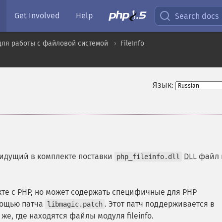
Get Involved
Help
Search docs
для работы с файловой системой
FileInfo
Язык:
идущий в комплекте поставки
DLL
файл 
php_fileinfo.dll
кте с PHP, но может содержать специфичные для PHP
мощью патча
. Этот патч поддерживается в
libmagic.patch
же, где находятся файлы модуля fileinfo.