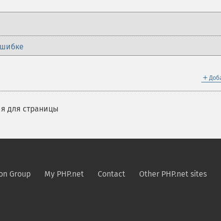
ошибке
＋
Доб
я для страницы
on Group
My PHP.net
Contact
Other PHP.net sites