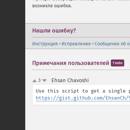
возникла ошибка.
Нашли ошибку?
Инструкция
•
Исправление
•
Сообщение об 
Примечания пользователей
1 note
Ehsan Chavoshi
3
¶
up
down
https://gist.github.com/EhsanCh/