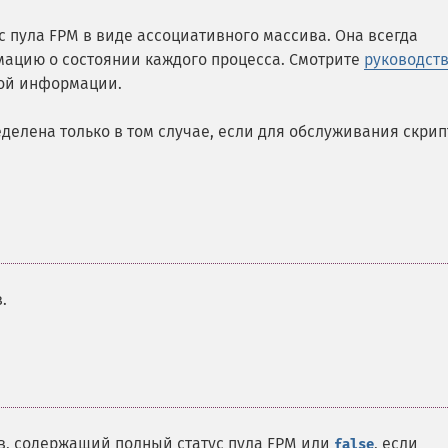
 пула FPM в виде ассоциативного массива. Она всегда
мацию о состоянии каждого процесса. Смотрите
руководств
ой информации.
делена только в том случае, если для обслуживания скрип
.
, содержащий полный статус пула FPM или
, если
false