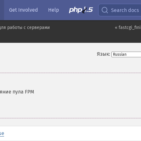
Get Involved
Help
Search docs
для работы с серверами
« fastcgi_fin
Язык:
яние пула FPM
se