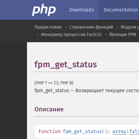
Downloads
Documentation
Предисловие
Справочник функций
Модули 
Менеджер процессов FastCGI
Функции FPM
fpm_get_status
(PHP 7 >= 7.3, PHP 8)
fpm_get_status
—
Возвращает текущее состо
Описание
¶
function
fpm_get_status
():
array
|
fal