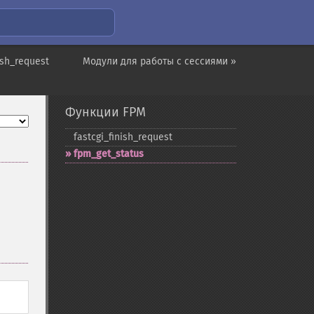
ish_request
Модули для работы с сессиями »
Функции FPM
fastcgi_​finish_​request
fpm_​get_​status