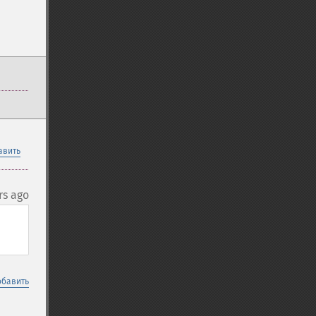
авить
rs ago
обавить