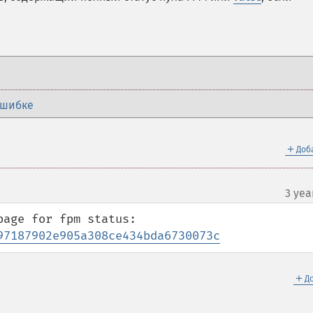
ошибке
＋
Доб
3 yea
97187902e905a308ce434bda6730073c
＋
Д