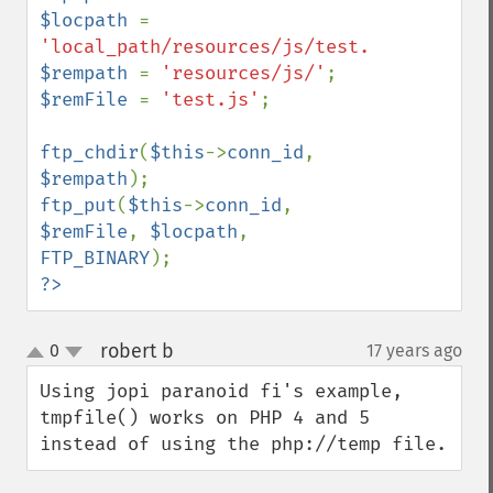
$locpath 
= 
'local_path/resources/js/test.js'
$rempath 
= 
'resources/js/'
$remFile 
= 
'test.js'
;

ftp_chdir
(
$this
->
conn_id
, 
$rempath
ftp_put
(
$this
->
conn_id
, 
$remFile
, 
$locpath
, 
FTP_BINARY
?>
robert b
0
17 years ago
¶
up
down
Using jopi paranoid fi's example, 
tmpfile() works on PHP 4 and 5 
instead of using the php://temp file.