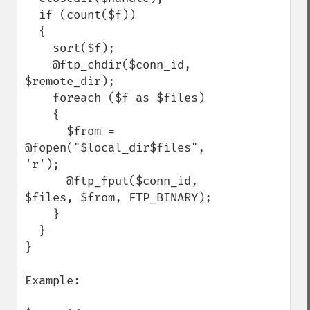
  if (count($f))

  {

    sort($f);

    @ftp_chdir($conn_id, 
$remote_dir);

    foreach ($f as $files)

    {

      $from = 
@fopen("$local_dir$files", 
'r');

      @ftp_fput($conn_id, 
$files, $from, FTP_BINARY);

    }

  }

}

Example:
