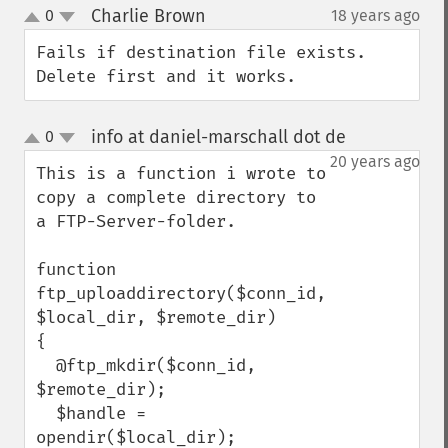
Charlie Brown
0
18 years ago
¶
up
down
Fails if destination file exists. 
Delete first and it works.
info at daniel-marschall dot de
0
¶
up
down
20 years ago
This is a function i wrote to 
copy a complete directory to 
a FTP-Server-folder.

function 
ftp_uploaddirectory($conn_id, 
$local_dir, $remote_dir)

{

  @ftp_mkdir($conn_id, 
$remote_dir);

  $handle = 
opendir($local_dir);
