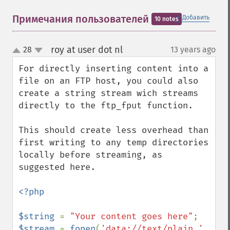
＋
Примечания пользователей
Добавить
10 notes
roy at user dot nl
28
13 years ago
¶
up
down
For directly inserting content into a 
file on an FTP host, you could also 
create a string stream wich streams 
directly to the ftp_fput function. 

This should create less overhead than 
first writing to any temp directories 
locally before streaming, as 
suggested here.

<?php

$string 
= 
"Your content goes here"
$stream 
= 
fopen
(
'data://text/plain,' 