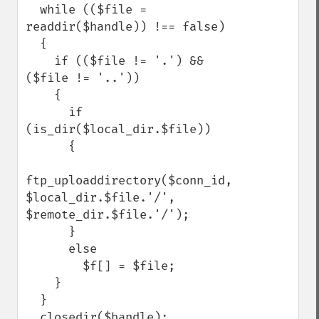
  while (($file = 
readdir($handle)) !== false)

  {

    if (($file != '.') && 
($file != '..'))

    {

      if 
(is_dir($local_dir.$file))

      {

ftp_uploaddirectory($conn_id, 
$local_dir.$file.'/', 
$remote_dir.$file.'/');

      }

      else

        $f[] = $file;

    }

  }

  closedir($handle);
