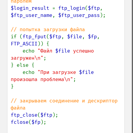
$login_result 
= 
ftp_login
(
$ftp
, 
$ftp_user_name
, 
$ftp_user_pass
);

if (
ftp_fput
(
$ftp
, 
$file
, 
$fp
, 
FTP_ASCII
)) {

    echo 
"Файл 
$file
 успешно 
загружен\n"
;

} else {

    echo 
"При загрузке 
$file
произошла проблема\n"
;

}

// закрываем соединение и дескриптор 
ftp_close
(
$ftp
fclose
(
$fp
);
