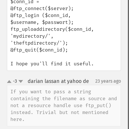
$conn_id = 
@ftp_connect($server);

@ftp_login ($conn_id, 
$username, $passwort);

ftp_uploaddirectory($conn_id, 
'mydirectory/', 
'theftpdirectory/');

@ftp_quit($conn_id);

I hope you'll find it useful.
darian lassan at yahoo de
-3
23 years ago
¶
up
down
If you want to pass a string 
containing the filename as source and 
not a resource handle use ftp_put() 
instead. Trivial but not mentioned 
here.