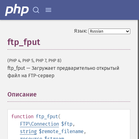
Язык:
ftp_fput
(PHP 4, PHP 5, PHP 7, PHP 8)
ftp_fput
—
Загружает предварительно открытый
файл на FTP-сервер
Описание
¶
function
ftp_fput
(
FTP\Connection
$ftp
,
string
$remote_filename
,
resource
$stream
,