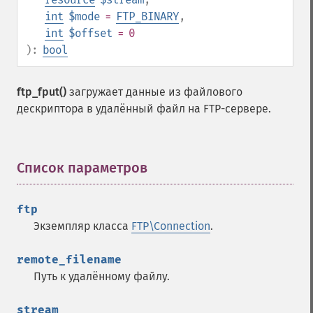
int
$mode
=
FTP_BINARY
,
int
$offset
= 0
):
bool
ftp_fput()
загружает данные из файлового
дескриптора в удалённый файл на FTP-сервере.
Список параметров
¶
ftp
Экземпляр класса
FTP\Connection
.
remote_filename
Путь к удалённому файлу.
stream