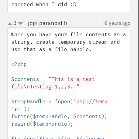
cheered when I did :D
jopi paranoid fi
3
18 years ago
¶
up
down
When you have your file contents as a 
string, create temporary stream and 
use that as a file handle.

<?php

$contents 
= 
"This is a test 
file\nTesting 1,2,3.."
;

$tempHandle 
= 
fopen
(
'php://temp'
, 
'r+'
fwrite
(
$tempHandle
, 
$contents
rewind
(
$tempHandle
);        

ftp_fput
(
$this
->
ftp
, 
$filename
, 