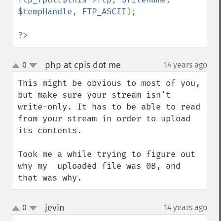
$tempHandle
, 
FTP_ASCII
);

?>
php at cpis dot me
0
14 years ago
¶
up
down
This might be obvious to most of you, 
but make sure your stream isn't 
write-only. It has to be able to read 
from your stream in order to upload 
its contents.

Took me a while trying to figure out 
why my  uploaded file was 0B, and 
that was why.
jevin
0
14 years ago
¶
up
down