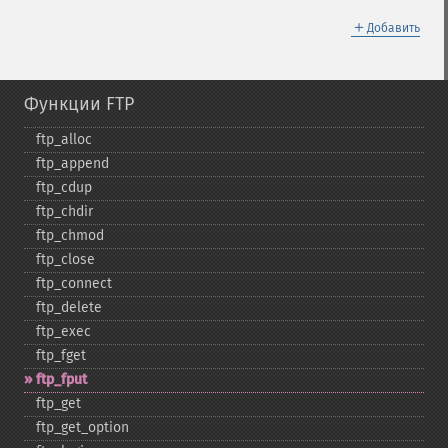
＋
Добавить
Функции FTP
ftp_​alloc
ftp_​append
ftp_​cdup
ftp_​chdir
ftp_​chmod
ftp_​close
ftp_​connect
ftp_​delete
ftp_​exec
ftp_​fget
ftp_​fput
ftp_​get
ftp_​get_​option