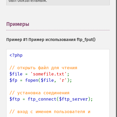
был обязательным.
Примеры
¶
Пример #1 Пример использования
ftp_fput()
<?php

$file 
= 
'somefile.txt'
$fp 
= 
fopen
(
$file
, 
'r'
);

$ftp 
= 
ftp_connect
(
$ftp_server
);

// вход с именем пользователя и 