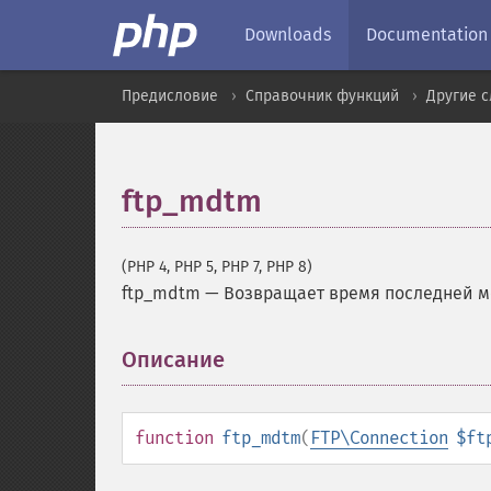
Downloads
Documentation
Предисловие
Справочник функций
Другие 
ftp_mdtm
(PHP 4, PHP 5, PHP 7, PHP 8)
ftp_mdtm
—
Возвращает время последней 
Описание
¶
function
ftp_mdtm
(
FTP\Connection
$ft