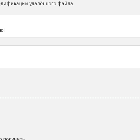
одификации удалённого файла.
ю!
 получить.