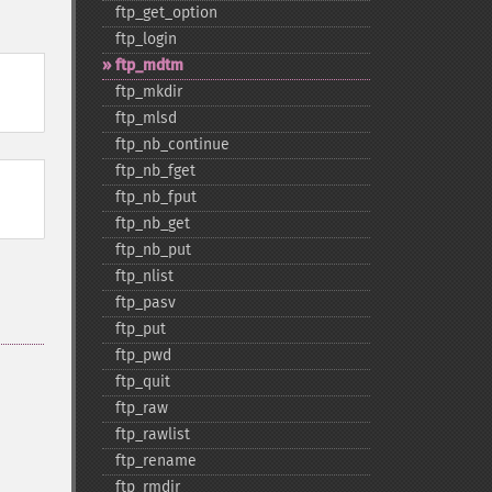
ftp_​get_​option
ftp_​login
ftp_​mdtm
ftp_​mkdir
ftp_​mlsd
ftp_​nb_​continue
ftp_​nb_​fget
ftp_​nb_​fput
ftp_​nb_​get
ftp_​nb_​put
ftp_​nlist
ftp_​pasv
ftp_​put
ftp_​pwd
ftp_​quit
ftp_​raw
ftp_​rawlist
ftp_​rename
ftp_​rmdir