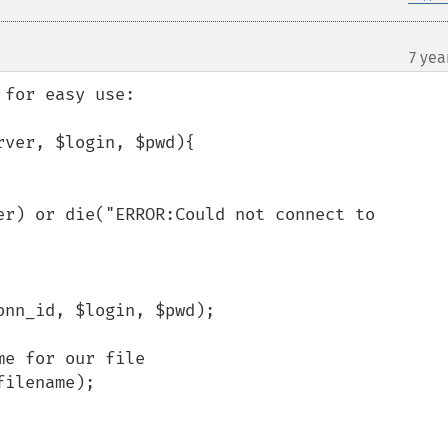
7 yea
for easy use:

ver, $login, $pwd){
