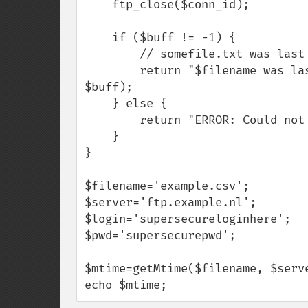
    ftp_close($conn_id);

    if ($buff != -1) {

        // somefile.txt was last modified on: March 26 2003 14:16:41.

        return "$filename was last modified on : " . date("F d Y H:i:s.", 
$buff);

    } else {

        return "ERROR: Could not retrieve mdtime";

    }

}

$filename='example.csv';

$server='ftp.example.nl';

$login='supersecureloginhere';

$pwd='supersecurepwd';

$mtime=getMtime($filename, $serve
echo $mtime;