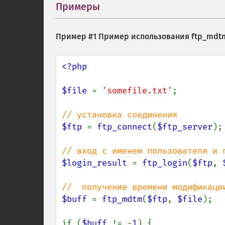
Примеры
¶
Пример #1 Пример использования
ftp_mdt
<?php

$file 
= 
'somefile.txt'
;

$ftp 
= 
ftp_connect
(
$ftp_server
);

$login_result 
= 
ftp_login
(
$ftp
, 
$buff 
= 
ftp_mdtm
(
$ftp
, 
$file
);

if (
$buff 
!= -
1
) {
