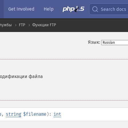
Get Involved
Help
Search docs
службы
FTP
Функции FTP
Язык:
модификации файла
p
,
string
$filename
):
int