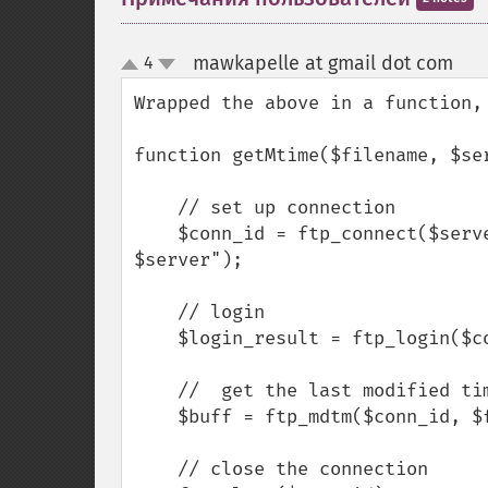
mawkapelle at gmail dot com
4
¶
up
down
Wrapped the above in a function, 
function getMtime($filename, $ser
    // set up connection

    $conn_id = ftp_connect($server) or die("ERROR:Could not connect to 
$server");

    // login

    $login_result = ftp_login($conn_id, $login, $pwd);

    //  get the last modified time for our file

    $buff = ftp_mdtm($conn_id, $filename);

    // close the connection
