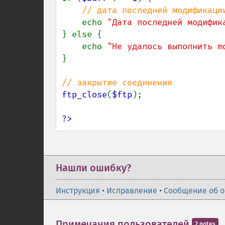
// дата последней модификаци
echo 
"Дата последней модифик
} else {

    echo 
"Не удалось выполнить m
}

ftp_close
(
$ftp
);

?>
Нашли ошибку?
Инструкция
•
Исправление
•
Сообщение об 
Примечания пользователей
2 notes