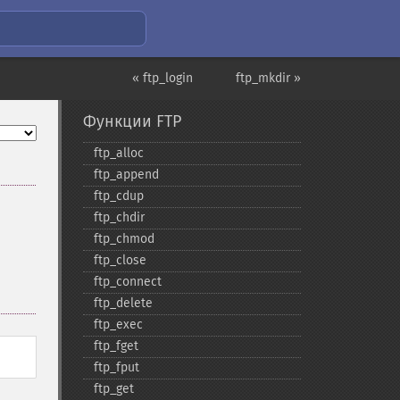
« ftp_login
ftp_mkdir »
Функции FTP
ftp_​alloc
ftp_​append
ftp_​cdup
ftp_​chdir
ftp_​chmod
ftp_​close
ftp_​connect
ftp_​delete
ftp_​exec
ftp_​fget
ftp_​fput
ftp_​get