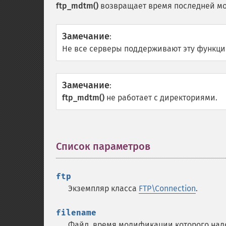
ftp_mdtm()
возвращает время последней м
Замечание
:
Не все серверы поддерживают эту функци
Замечание
:
ftp_mdtm()
не работает с директориями.
Список параметров
¶
ftp
Экземпляр класса
FTP\Connection
.
filename
Файл, время модификации которого надо