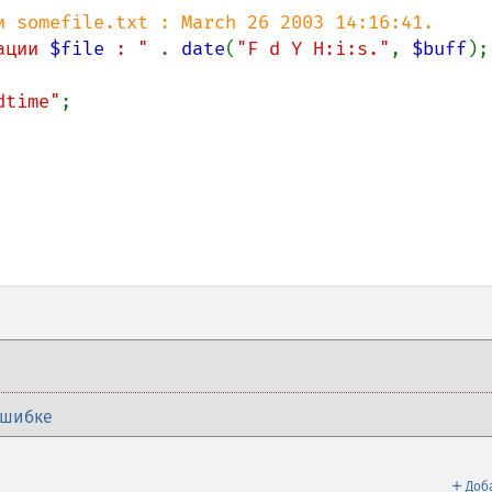
и somefile.txt : March 26 2003 14:16:41.

ации 
$file
 : " 
. 
date
(
"F d Y H:i:s."
, 
$buff
);

dtime"
;

ошибке
＋
Доб