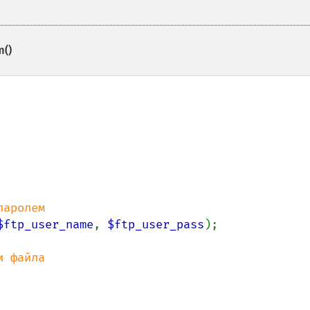
m()
$ftp_user_name
, 
$ftp_user_pass
);
