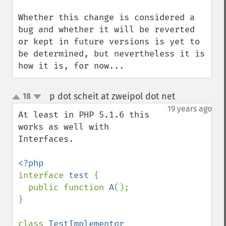
Whether this change is considered a 
bug and whether it will be reverted 
or kept in future versions is yet to 
be determined, but nevertheless it is 
how it is, for now...
p dot scheit at zweipol dot net
18
¶
up
down
19 years ago
At least in PHP 5.1.6 this 
works as well with 
Interfaces.

interface 
test 
{

  public function 
A
();

}

class 
TestImplementor 