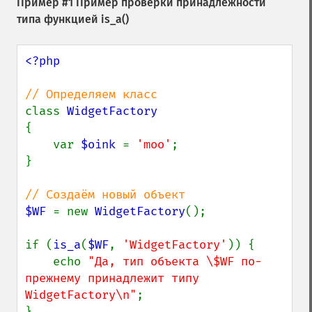
Пример #1 Пример проверки принадлежности
типа функцией
is_a()
<?php

class 
{

    var 
$oink 
= 
'moo'
;

}

$WF 
= new 
WidgetFactory
();

if (
is_a
(
$WF
, 
'WidgetFactory'
)) {

    echo 
"Да, тип объекта \$WF по-
прежнему принадлежит типу 
WidgetFactory\n"
;

}
