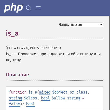
Язык:
is_a
(PHP 4 >= 4.2.0, PHP 5, PHP 7, PHP 8)
is_a
—
Проверяет, принадлежит ли объект типу или
подтипу
Описание
¶
function
is_a
(
mixed
$object_or_class
,
string
$class
,
bool
$allow_string
=
false
):
bool