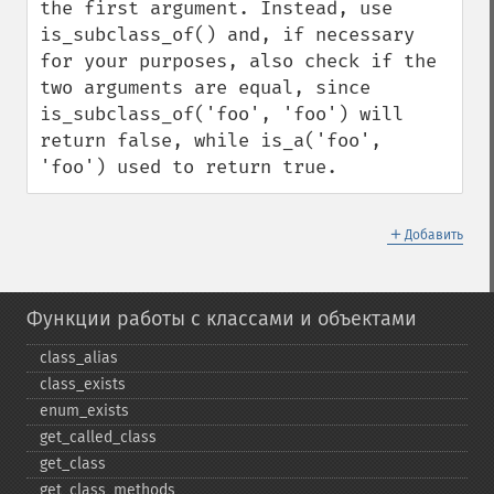
the first argument. Instead, use 
is_subclass_of() and, if necessary 
for your purposes, also check if the 
two arguments are equal, since 
is_subclass_of('foo', 'foo') will 
return false, while is_a('foo', 
'foo') used to return true.
＋
Добавить
Функции работы с классами и объектами
class_​alias
class_​exists
enum_​exists
get_​called_​class
get_​class
get_​class_​methods