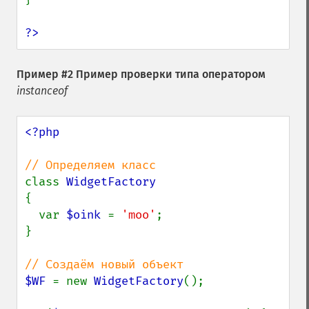
?>
Пример #2 Пример проверки типа оператором
instanceof
<?php

class 
{

  var 
$oink 
= 
'moo'
;

}

$WF 
= new 
WidgetFactory
();
