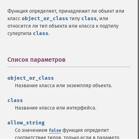
Функция определяет, принадлежит ли объект или
класс
object_or_class
типу
class
, или
относится ли тип объекта или класса к подтипу
супертипа
class
.
Список параметров
¶
object_or_class
Название класса или экземпляр объекта.
class
Название класса или интерфейса.
allow_string
Со значением
функция определит
false
соответствие типов, только если в параметр