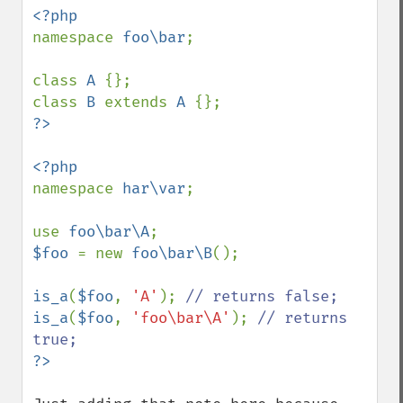
namespace 
foo\bar
;

class 
A 
{};

class 
B 
extends 
A 
namespace 
har\var
;

use 
foo\bar\A
$foo 
= new 
foo\bar\B
();

is_a
(
$foo
, 
'A'
); 
is_a
(
$foo
, 
'foo\bar\A'
); 
// returns 