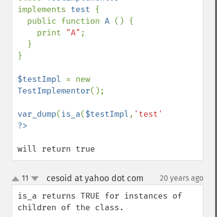
implements 
test 
{

  public function 
A 
() {

    print 
"A"
;

  }

}

$testImpl 
= new 
TestImplementor
();

var_dump
(
is_a
(
$testImpl
,
'test'
will return true
cesoid at yahoo dot com
11
20 years ago
¶
up
down
is_a returns TRUE for instances of 
children of the class.
