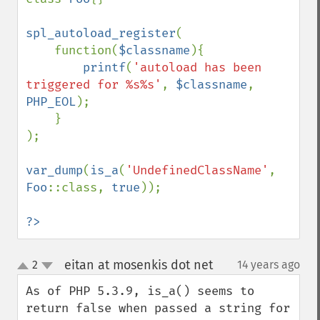
spl_autoload_register
(

    function(
$classname
){

printf
(
'autoload has been 
triggered for %s%s'
, 
$classname
, 
PHP_EOL
);

    }

);

var_dump
(
is_a
(
'UndefinedClassName'
, 
Foo
::class, 
true
));

?>
eitan at mosenkis dot net
2
14 years ago
¶
up
down
As of PHP 5.3.9, is_a() seems to 
return false when passed a string for 