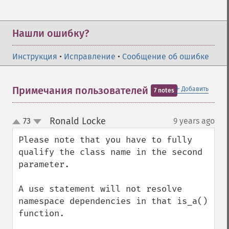
Нашли ошибку?
Инструкция
•
Исправление
•
Сообщение об ошибке
＋
Примечания пользователей
Добавить
7 notes
Ronald Locke
73
9 years ago
¶
up
down
Please note that you have to fully 
qualify the class name in the second 
parameter. 

A use statement will not resolve 
namespace dependencies in that is_a() 
function. 
