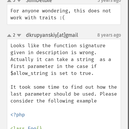
SlimDeluxe
3
3 years ago
¶
up
down
For anyone wondering, this does not 
work with traits :(
dkrupyanskiy[at]gmail
2
8 years ago
¶
up
down
Looks like the function signature 
given in description is wrong. 
Actually it can take a string  as a 
first parameter in the case if 
$allow_string is set to true. 

It took some time to find out how the 
last parameter should be used. Please 
consider the following example

<?php

class 
Foo
{}
