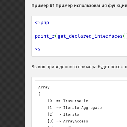
Пример #1 Пример использования функци
<?php

print_r
(
get_declared_interfaces
(
?>
Вывод приведённого примера будет похож н
Array

(

    [0] => Traversable

    [1] => IteratorAggregate

    [2] => Iterator

    [3] => ArrayAccess
