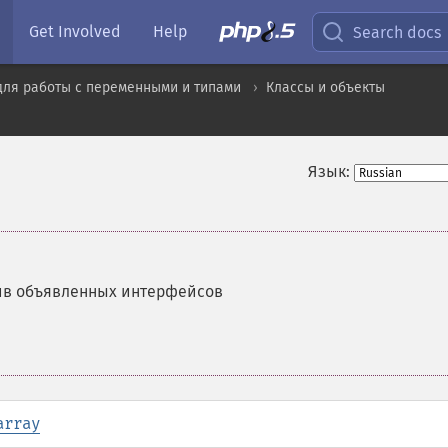
Get Involved
Help
Search docs
для работы с переменными и типами
Классы и объекты
Язык:
ив объявленных интерфейсов
array