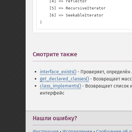
    [4] => reflector

    [5] => RecursiveIterator

    [6] => SeekableIterator

)
Смотрите также
¶
interface_exists()
- Проверяет, определён
get_declared_classes()
- Возвращает масс
class_implements()
- Возвращает список 
интерфейс
Нашли ошибку?
Инструкция
•
Исправление
•
Сообщение об 