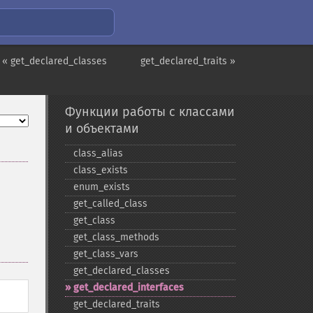
« get_declared_classes
get_declared_traits »
Функции работы с классами
и объектами
class_​alias
class_​exists
enum_​exists
get_​called_​class
get_​class
get_​class_​methods
get_​class_​vars
get_​declared_​classes
get_​declared_​interfaces
get_​declared_​traits