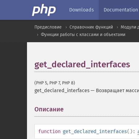
Downloads
Documentation
Предисловие
Справочник функций
Модули 
Функции работы с классами и объектами
get_declared_interfaces
(PHP 5, PHP 7, PHP 8)
get_declared_interfaces
—
Возвращает масс
Описание
¶
function
get_declared_interfaces
():