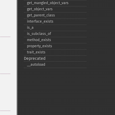
get_​mangled_​object_​vars
get_​object_​vars
get_​parent_​class
interface_​exists
is_​a
is_​subclass_​of
method_​exists
property_​exists
trait_​exists
Deprecated
_​_​autoload