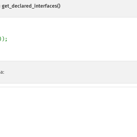
и
get_declared_interfaces()
));

а: