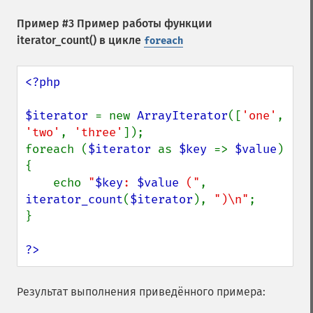
Пример #3 Пример работы функции
iterator_count()
в цикле
foreach
<?php

$iterator 
= new 
ArrayIterator
([
'one'
, 
'two'
, 
'three'
]);

foreach (
$iterator 
as 
$key 
=> 
$value
) 
{

    echo 
"
$key
: 
$value
 ("
, 
iterator_count
(
$iterator
), 
")\n"
;

}

?>
Результат выполнения приведённого примера: