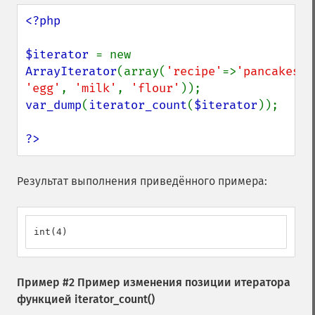
<?php

$iterator 
= new 
ArrayIterator
(array(
'recipe'
=>
'pancakes'
'egg'
, 
'milk'
, 
'flour'
var_dump
(
iterator_count
(
$iterator
));

?>
Результат выполнения приведённого примера:
int(4)
Пример #2 Пример изменения позиции итератора
функцией
iterator_count()