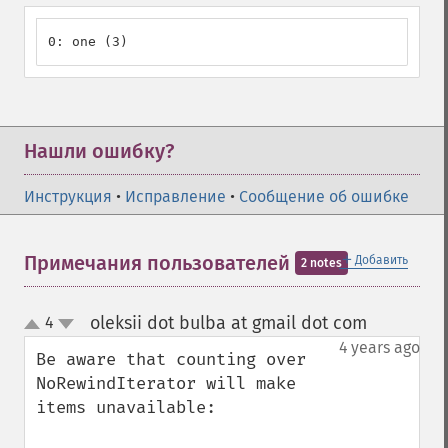
0: one (3)
Нашли ошибку?
Инструкция
•
Исправление
•
Сообщение об ошибке
＋
Примечания пользователей
Добавить
2 notes
oleksii dot bulba at gmail dot com
4
¶
up
down
4 years ago
Be aware that counting over 
NoRewindIterator will make 
items unavailable:
