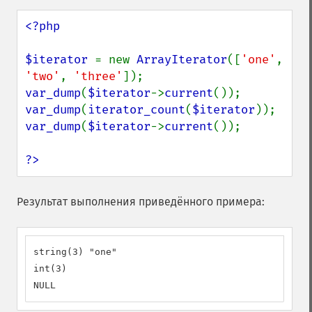
<?php

$iterator 
= new 
ArrayIterator
([
'one'
, 
'two'
, 
'three'
var_dump
(
$iterator
->
current
var_dump
(
iterator_count
(
$iterator
var_dump
(
$iterator
->
current
());

?>
Результат выполнения приведённого примера:
string(3) "one"

int(3)

NULL