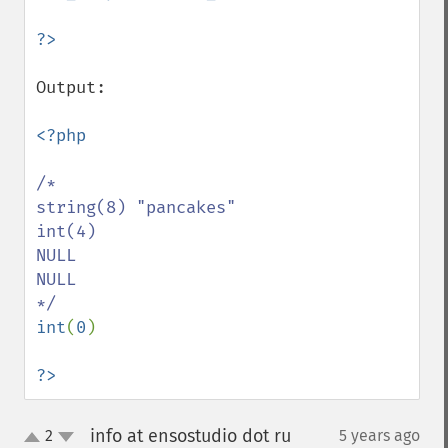
Output:

<?php

/*

string(8) "pancakes"

int(4)

NULL

NULL

int
(
0
)

?>
info at ensostudio dot ru
2
5 years ago
¶
up