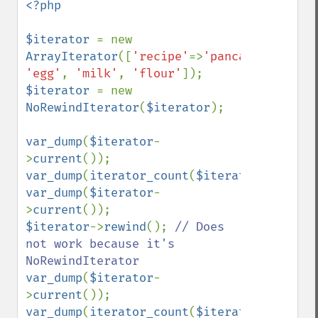
<?php

$iterator 
= new 
ArrayIterator
([
'recipe'
=>
'pancakes'
, 
'egg'
, 
'milk'
, 
'flour'
$iterator 
= new 
NoRewindIterator
(
$iterator
);

var_dump
(
$iterator
-
>
current
var_dump
(
iterator_count
(
$iterator
var_dump
(
$iterator
-
>
current
$iterator
->
rewind
(); 
// Does 
not work because it's 
var_dump
(
$iterator
-
>
current
var_dump
(
iterator_count
(
$iterator
));
