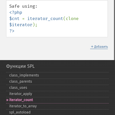
down
<?php

$cnt 
= 
iterator_count
(clone 
$iterator
?>
＋
Добавить
Функции SPL
class_​implements
class_​parents
class_​uses
iterator_​apply
iterator_​count
iterator_​to_​array
spl_​autoload