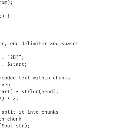
om);

) {
