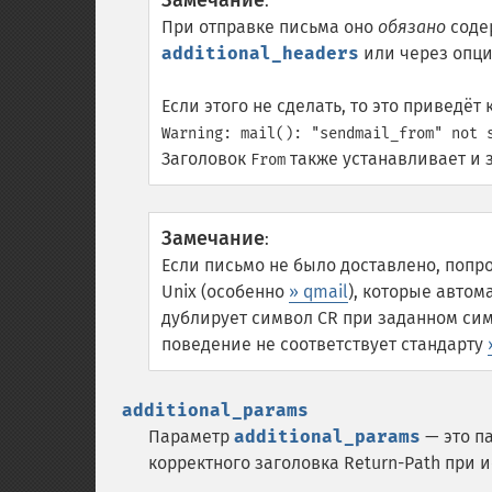
Замечание
:
При отправке письма оно
обязано
соде
additional_headers
или через опц
Если этого не сделать, то это приведё
Warning: mail(): "sendmail_from" not 
Заголовок
также устанавливает и 
From
Замечание
:
Если письмо не было доставлено, попро
Unix (особенно
» qmail
), которые автом
дублирует символ CR при заданном симв
поведение не соответствует стандарту
additional_params
Параметр
additional_params
— это п
корректного заголовка Return-Path при 