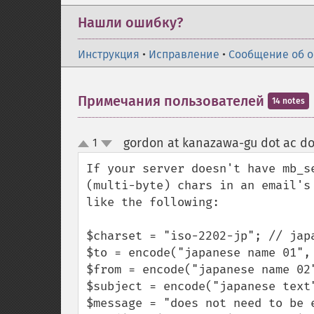
Нашли ошибку?
Инструкция
•
Исправление
•
Сообщение об 
Примечания пользователей
14 notes
gordon at kanazawa-gu dot ac do
1
up
down
If your server doesn't have mb_s
(multi-byte) chars in an email's
like the following:

$charset = "iso-2202-jp"; // japa
$to = encode("japanese name 01", 
$from = encode("japanese name 02
$subject = encode("japanese text"
$message = "does not need to be e