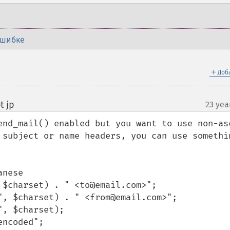
ошибке
＋
Доб
t jp
23 yea
¶
end_mail() enabled but you want to use non-asc
 subject or name headers, you can use somethin
nese

$charset) . " <to@email.com>";

", $charset) . " <from@email.com>";

, $charset);

ncoded";
