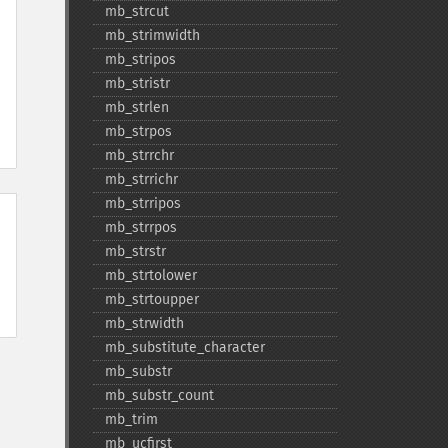
mb_​strcut
mb_​strimwidth
mb_​stripos
mb_​stristr
mb_​strlen
mb_​strpos
mb_​strrchr
mb_​strrichr
mb_​strripos
mb_​strrpos
mb_​strstr
mb_​strtolower
mb_​strtoupper
mb_​strwidth
mb_​substitute_​character
mb_​substr
mb_​substr_​count
mb_​trim
mb_​ucfirst