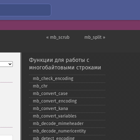
« mb_scrub
mb_split »
Функции для работы с
многобайтовыми строками
mb_​check_​encoding
mb_​chr
mb_​convert_​case
mb_​convert_​encoding
mb_​convert_​kana
mb_​convert_​variables
mb_​decode_​mimeheader
mb_​decode_​numericentity
mb_​detect_​encoding