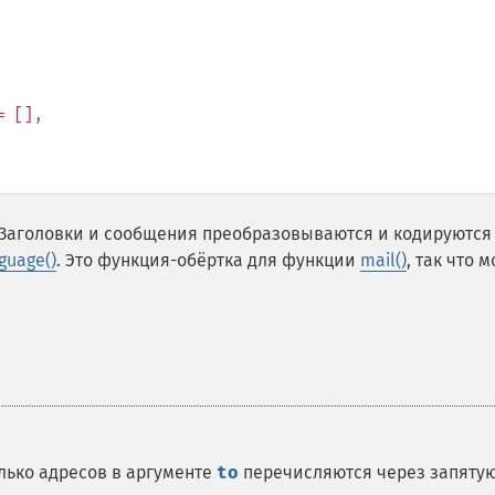
 []
,
 Заголовки и сообщения преобразовываются и кодируются
guage()
. Это функция-обёртка для функции
mail()
, так что 
лько адресов в аргументе
to
перечисляются через запятую