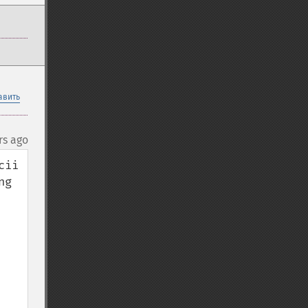
авить
rs ago
ii 
g 