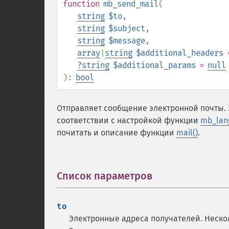
function
mb_send_mail
(
string
$to
,
string
$subject
,
string
$message
,
array
|
string
$additional_headers
=
?
string
$additional_params
=
null
):
bool
Отправляет сообщение электронной почты.
соответствии с настройкой функции
mb_lan
почитать и описание функции
mail()
.
Список параметров
¶
to
Электронные адреса получателей. Неско