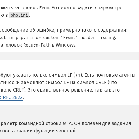
ржать заголовок
. Его можно задать в параметре
From
ию в
.
php.ini
т к сообщение об ошибке, примерно такого содержания:
.
set in php.ini or custom "From:" header missing
заголовок
в Windows.
Return-Path
буют указать только символ LF (\n). Есть почтовые агенты
атически заменяют символ LF на символ CRLF (что
оле CRLF). Это единственное решение, так как это
» RFC 2822
.
араметр командной строки MTA. Он полезен для задания
использовании функции sendmail.