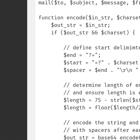
mail($to, $subject, $message, $fr
function encode($in_str, $charset
    $out_str = $in_str;

    if ($out_str && $charset) {

        // define start delimimter, end delimiter and spacer

        $end = "?=";

        $start = "=?" . $charset . "?B?";

        $spacer = $end . "\r\n " . $start;

        // determine length of encoded text within chunks

        // and ensure length is even

        $length = 75 - strlen($start) - strlen($end);

        $length = floor($length/2) * 2;

        // encode the string and split it into chunks 

        // with spacers after each chunk

        $out_str = base64_encode($out_str);
