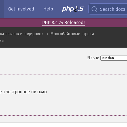
Get Involved
Help
Search docs
PHP 8.4.24 Released!
ка языков и кодировок
Многобайтовые строки
ми
Язык:
е электронное письмо