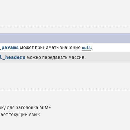
_params
может принимать значение
.
null
l_headers
можно передавать массив.
оку для заголовка MIME
чает текущий язык