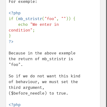
For exemple:

if (
mb_stristr
(
"foo"
, 
""
)) {

    echo 
"We enter in 
condition"
;

Because in the above exemple 
the return of mb_stristr is 
"foo".

So if we do not want this kind 
of behaviour, we must set the 
third argument, 
($before_needle) to true.
