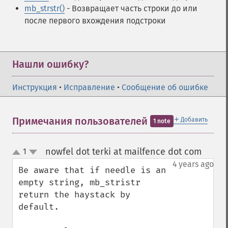
mb_strstr()
- Возвращает часть строки до или
после первого вхождения подстроки
Нашли ошибку?
Инструкция
•
Исправление
•
Сообщение об ошибке
＋
Примечания пользователей
Добавить
1 note
nowfel dot terki at mailfence dot com
1
¶
up
down
4 years ago
Be aware that if needle is an 
empty string, mb_stristr 
return the haystack by 
default.
