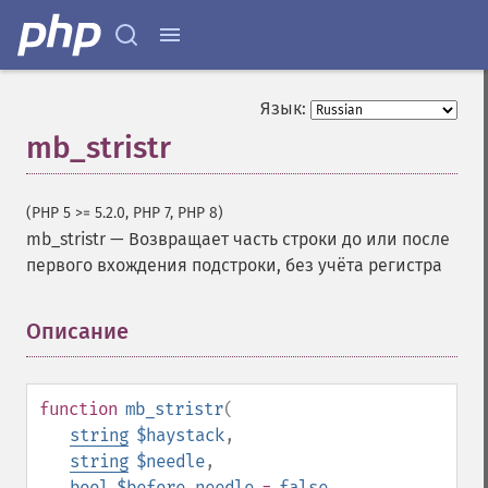
Язык:
mb_stristr
(PHP 5 >= 5.2.0, PHP 7, PHP 8)
mb_stristr
—
Возвращает часть строки до или после
первого вхождения подстроки, без учёта регистра
Описание
¶
function
mb_stristr
(
string
$haystack
,
string
$needle
,
bool
$before_needle
=
false
,