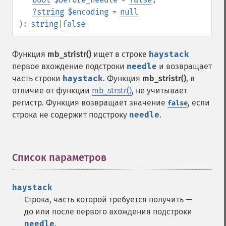
?
string
$encoding
=
null
):
string
|
false
Функция
mb_stristr()
ищет в строке
haystack
первое вхождение подстроки
needle
и возвращает
часть строки
haystack
. Функция
mb_stristr()
, в
отличие от функции
mb_strstr()
, не учитывает
регистр. Функция возвращает значение
, если
false
строка не содержит подстроку
needle
.
Список параметров
¶
haystack
Строка, часть которой требуется получить —
до или после первого вхождения подстроки
needle
.