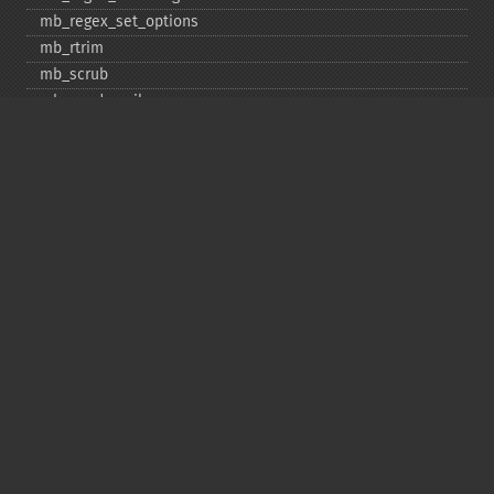
mb_​regex_​set_​options
mb_​rtrim
mb_​scrub
mb_​send_​mail
mb_​split
mb_​str_​pad
mb_​str_​split
mb_​strcut
mb_​strimwidth
mb_​stripos
mb_​stristr
mb_​strlen
mb_​strpos
mb_​strrchr
mb_​strrichr
mb_​strripos
mb_​strrpos
mb_​strstr