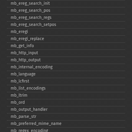
mb_​ereg_​search_​init
mb_​ereg_​search_​pos
mb_​ereg_​search_​regs
mb_​ereg_​search_​setpos
mb_​eregi
mb_​eregi_​replace
mb_​get_​info
mb_​http_​input
mb_​http_​output
mb_​internal_​encoding
mb_​language
mb_​lcfirst
mb_​list_​encodings
mb_​ltrim
mb_​ord
mb_​output_​handler
mb_​parse_​str
mb_​preferred_​mime_​name
mb_​regex_​encoding