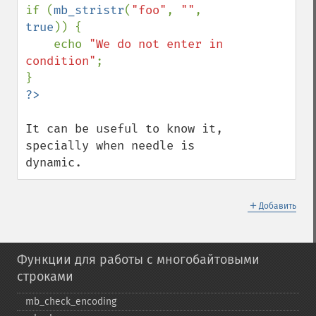
if (
mb_stristr
(
"foo"
, 
""
, 
true
)) {

    echo 
"We do not enter in 
condition"
;

It can be useful to know it, 
specially when needle is 
dynamic.
＋
Добавить
Функции для работы с многобайтовыми
строками
mb_​check_​encoding