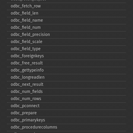
odbc_​fetch_​row
odbc_​field_​len
odbc_​field_​name
odbc_​field_​num
odbc_​field_​precision
odbc_​field_​scale
odbc_​field_​type
odbc_​foreignkeys
odbc_​free_​result
odbc_​gettypeinfo
odbc_​longreadlen
odbc_​next_​result
odbc_​num_​fields
odbc_​num_​rows
odbc_​pconnect
odbc_​prepare
odbc_​primarykeys
odbc_​procedurecolumns