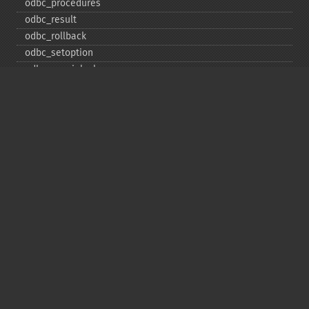
odbc_​procedures
odbc_​result
odbc_​rollback
odbc_​setoption
odbc_​specialcolumns
odbc_​statistics
odbc_​tableprivileges
odbc_​tables
Deprecated
odbc_​result_​all
Copyright © 2001-2026 The PHP Documentation
Group
My PHP.net
Contact
Other PHP.net sites