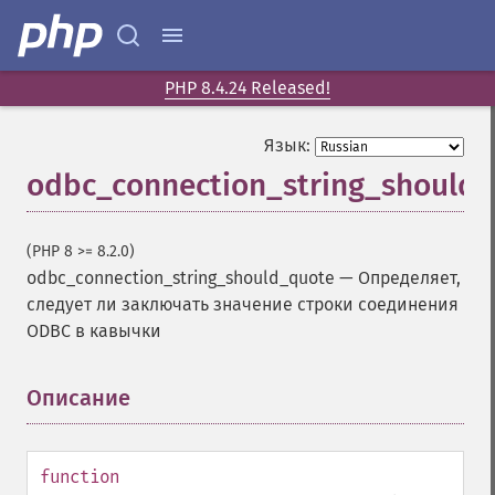
PHP 8.4.24 Released!
Язык:
odbc_connection_string_should
(PHP 8 >= 8.2.0)
odbc_connection_string_should_quote
—
Определяет,
следует ли заключать значение строки соединения
ODBC в кавычки
Описание
¶
function