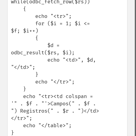
while(odbc_fetch_row($rs))

    {

        echo "<tr>";

        for ($i = 1; $i <= 
$f; $i++)

        {

            $d = 
odbc_result($rs, $i);

            echo "<td>", $d, 
"</td>";

        }

        echo "</tr>";

    }

    echo "<tr><td colspan = 
'" . $f . "'>Campos(" . $f . 
") Registros(" . $r . ")</td>
</tr>";

    echo "</table>";

}
