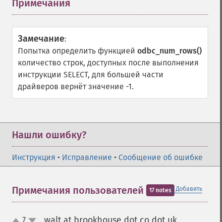
Примечания
¶
Замечание
:
Попытка определить функцией
odbc_num_rows()
количество строк, доступных после выполнения
инструкции SELECT, для большей части
драйверов вернёт значение -1.
Нашли ошибку?
Инструкция
•
Исправление
•
Сообщение об ошибке
＋
Примечания пользователей
Добавить
17 notes
walt at brookhouse dot co dot uk
7
¶