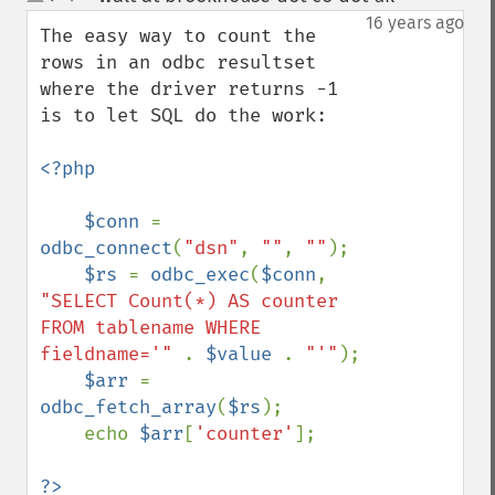
up
down
16 years ago
The easy way to count the 
rows in an odbc resultset 
where the driver returns -1 
is to let SQL do the work:

<?php

    $conn 
= 
odbc_connect
(
"dsn"
, 
""
, 
""
);

$rs 
= 
odbc_exec
(
$conn
, 
"SELECT Count(*) AS counter 
FROM tablename WHERE 
fieldname='" 
. 
$value 
. 
"'"
);

$arr 
= 
odbc_fetch_array
(
$rs
);

    echo 
$arr
[
'counter'
];

?>