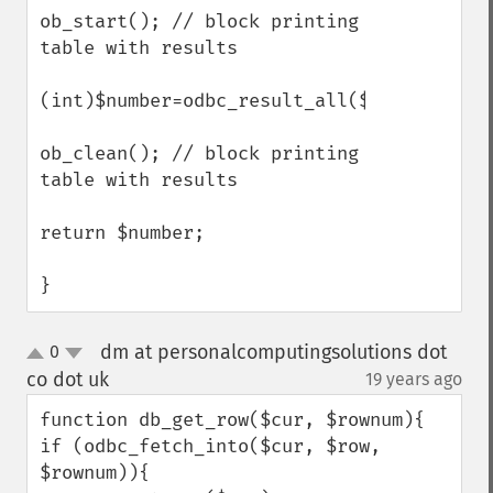
ob_start(); // block printing 
table with results

(int)$number=odbc_result_all($r1); 

ob_clean(); // block printing 
table with results

return $number;

}
dm at personalcomputingsolutions dot
0
up
down
co dot uk
19 years ago
¶
function db_get_row($cur, $rownum){

if (odbc_fetch_into($cur, $row, 
$rownum)){
