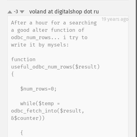
voland at digitalshop dot ru
-3
¶
up
down
19 years ago
After a hour for a searching 
a good alter function of 
odbc_num_rows... i try to 
write it by mysels:

function 
useful_odbc_num_rows($result)
{

   $num_rows=0;

   while($temp = 
odbc_fetch_into($result, 
&$counter))

   {
