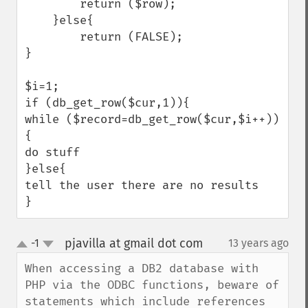
        return ($row);

    }else{

        return (FALSE);

}

$i=1;

if (db_get_row($cur,1)){

while ($record=db_get_row($cur,$i++))
{

do stuff

}else{

tell the user there are no results

}
pjavilla at gmail dot com
-1
13 years ago
¶
up
down
When accessing a DB2 database with 
PHP via the ODBC functions, beware of 
statements which include references 