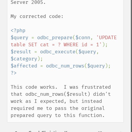
Server 2005.

My corrected code:

<?php

$query 
= 
odbc_prepare
(
$conn
, 
'UPDATE 
table SET cat = ? WHERE id = 1'
$result 
= 
odbc_execute
(
$query
, 
$category
$affected 
= 
odbc_num_rows
(
$query
This code works.  I was frustrated 
that odbc_num_rows($result) didn't 
work as I expected, but instead 
required me to pass the original 
prepared query to this function.