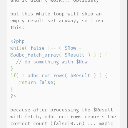
and it didn't work... obviously

but this while loop will skip an 
empty result set anyway, so i use 
this:

while( 
false 
!== ( 
$Row 
= 
@
odbc_fetch_array
( 
$Result 
) ) ) {

}

if( ! 
odbc_num_rows
( 
$Result 
) ) {

   return 
false
;

because after processing the $Result 
with fetch, odbc_num_rows reports the 
correct count (false|0..n) ... magic 