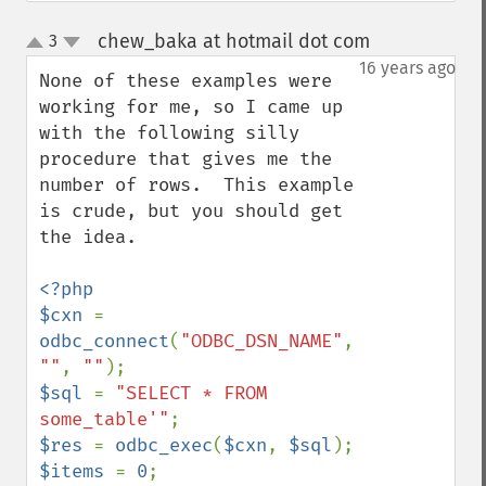
chew_baka at hotmail dot com
3
¶
up
down
16 years ago
None of these examples were 
working for me, so I came up 
with the following silly 
procedure that gives me the 
number of rows.  This example 
is crude, but you should get 
the idea.

<?php

$cxn 
= 
odbc_connect
(
"ODBC_DSN_NAME"
, 
""
, 
""
$sql 
= 
"SELECT * FROM 
some_table'"
$res 
= 
odbc_exec
(
$cxn
, 
$sql
$items 
= 
0
;
