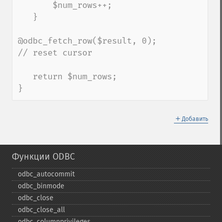
       $num_rows++;

   }

@odbc_fetch_row($result, 0);   
// reset cursor

   return $num_rows;

}
＋
Добавить
Функции ODBC
odbc_​autocommit
odbc_​binmode
odbc_​close
odbc_​close_​all
odbc_​columnprivileges