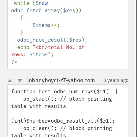
 while (
$row 
= 
odbc_fetch_array
(
$res
)) 

   {

$items
++;                           

   }  

odbc_free_result
(
$res
);

  echo 
"<br>total No. of 
rows: 
$items
"
?>
johnnyboyct-AT-yahoo.com
1
13 years ago
¶
up
down
function best_odbc_num_rows($r1)  {

    ob_start(); // block printing 
table with results

(int)$number=odbc_result_all($r1); 

    ob_clean(); // block printing 
table with results
