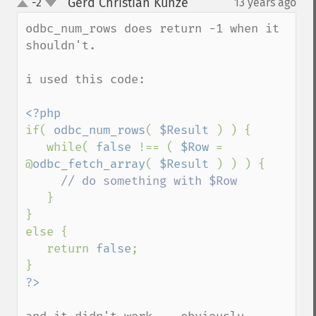
Gerd Christian Kunze
-2
13 years ago
¶
up
down
odbc_num_rows does return -1 when it 
shouldn't. 

i used this code:

if( 
odbc_num_rows
( 
$Result 
) ) {

   while( 
false 
!== ( 
$Row 
= 
@
odbc_fetch_array
( 
$Result 
) ) ) {

// do something with $Row

}

}

else {

   return 
false
;
