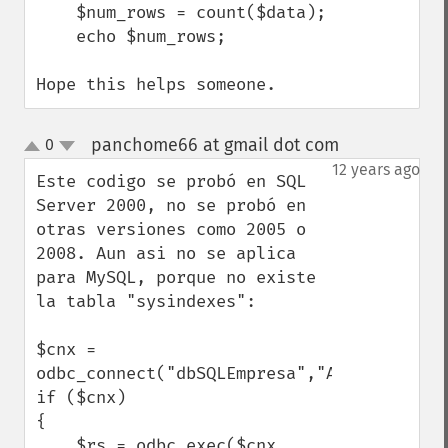
    $num_rows = count($data);

    echo $num_rows;

Hope this helps someone.
panchome66 at gmail dot com
0
¶
up
down
12 years ago
Este codigo se probó en SQL 
Server 2000, no se probó en 
otras versiones como 2005 o 
2008. Aun asi no se aplica 
para MySQL, porque no existe 
la tabla "sysindexes":

$cnx = 
odbc_connect("dbSQLEmpresa","Admin","123")
if ($cnx)

{

    $rs = odbc_exec($cnx, 