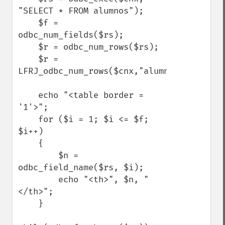
"SELECT * FROM alumnos");

    $f = 
odbc_num_fields($rs);

    $r = odbc_num_rows($rs);

    $r = 
LFRJ_odbc_num_rows($cnx,"alumnos");

    echo "<table border = 
'1'>";

    for ($i = 1; $i <= $f; 
$i++)

    {

        $n = 
odbc_field_name($rs, $i);

        echo "<th>", $n, "
</th>";

    }
