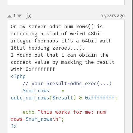
j.c
1
6 years ago
¶
up
down
On my server odbc_num_rows() is 
returning a kind of weird 48bit 
integer (perhaps it's a 64bit with 
16bit heading zeroes...).

I found out that i can obtain the 
correct value by masking the result 
<?php

// your $result=odbc_exec(...)

$num_rows    
=    
odbc_num_rows
(
$result
) & 
0xffffffff
;

    echo 
"this works for me: num 
rows=
$num_rows
\n"
?>