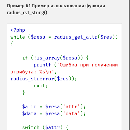
Пример #1 Пример использования функции
radius_cvt_string()
while (
$resa 
= 
radius_get_attr
(
$res
)) 
{

    if (!
is_array
(
$resa
)) {

printf 
(
"Ошибка при получении 
атрибута: %s\n"
,  
radius_strerror
(
$res
));

        exit;

    }

$attr 
= 
$resa
[
'attr'
];

$data 
= 
$resa
[
'data'
];

    switch (
$attr
) {
