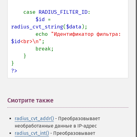
    case 
RADIUS_FILTER_ID
:

$id 
= 
radius_cvt_string
(
$data
);

        echo 
"Идентификатор фильтра: 
$id
<br>\n"
;

        break;

    }

?>
Смотрите также
¶
radius_cvt_addr()
- Преобразовывает
необработанные данные в IP-адрес
radius_cvt_int()
- Преобразовывает