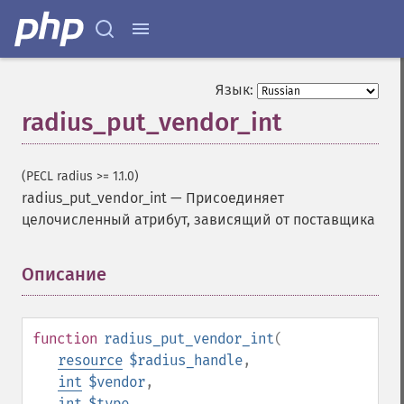
Язык:
radius_put_vendor_int
(PECL radius >= 1.1.0)
radius_put_vendor_int
—
Присоединяет
целочисленный атрибут, зависящий от поставщика
Описание
¶
function
radius_put_vendor_int
(
resource
$radius_handle
,
int
$vendor
,
int
$type
,