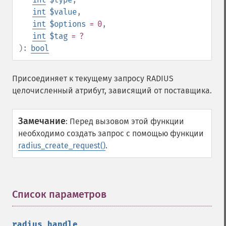
int
$value
,
int
$options
= 0
,
int
$tag
= ?
):
bool
Присоединяет к текущему запросу RADIUS
целочисленный атрибут, зависящий от поставщика.
Замечание
:
Перед вызовом этой функции
необходимо создать запрос с помощью функции
radius_create_request()
.
Список параметров
¶
radius_handle