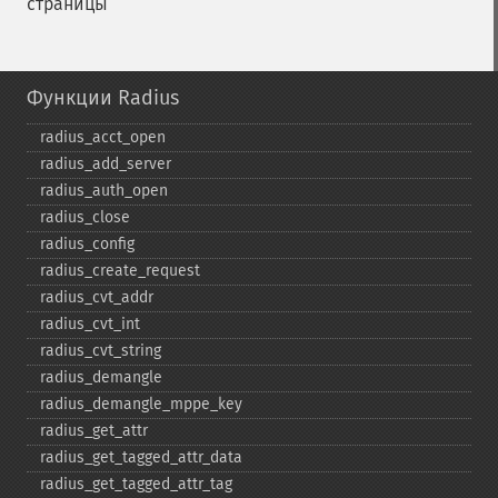
страницы
Функции Radius
radius_​acct_​open
radius_​add_​server
radius_​auth_​open
radius_​close
radius_​config
radius_​create_​request
radius_​cvt_​addr
radius_​cvt_​int
radius_​cvt_​string
radius_​demangle
radius_​demangle_​mppe_​key
radius_​get_​attr
radius_​get_​tagged_​attr_​data
radius_​get_​tagged_​attr_​tag