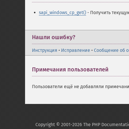
sapi_windows_cp_get()
- Получить текущу
Нашли ошибку?
Инструкция
•
Исправление
•
Сообщение об 
Примечания пользователей
Пользователи ещё не добавляли примечани
Copyright © 2001-2026 The PHP Documentati