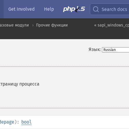
Get Involved
Help
Search docs
базовые модули
Прочие функции
« sapi_windows_cp
Язык:
страницу процесса
depage
):
bool