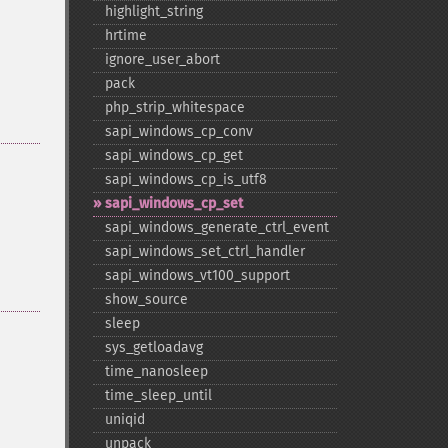
highlight_​string
hrtime
ignore_​user_​abort
pack
php_​strip_​whitespace
sapi_​windows_​cp_​conv
sapi_​windows_​cp_​get
sapi_​windows_​cp_​is_​utf8
sapi_​windows_​cp_​set
sapi_​windows_​generate_​ctrl_​event
sapi_​windows_​set_​ctrl_​handler
sapi_​windows_​vt100_​support
show_​source
sleep
sys_​getloadavg
time_​nanosleep
time_​sleep_​until
uniqid
unpack