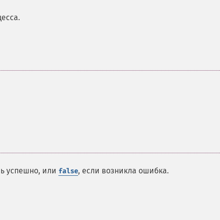
есса.
сь успешно, или
, если возникла ошибка.
false