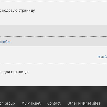
ю кодовую страницу
ошибке
＋
Доб
я для страницы
on Group
My PHP.net
Contact
Other PHP.net sites