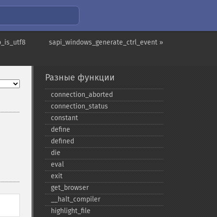
_is_utf8
sapi_windows_generate_ctrl_event »
Разные функции
connection_​aborted
connection_​status
constant
define
defined
die
eval
exit
get_​browser
_​_​halt_​compiler
highlight_​file