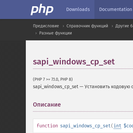
Downloads
Documentation
Предисловие
Справочник функций
Другие 
Разные функции
sapi_windows_cp_set
(PHP 7 >= 7.1.0, PHP 8)
sapi_windows_cp_set
—
Установить кодовую 
Описание
¶
function
sapi_windows_cp_set
(
int
$co