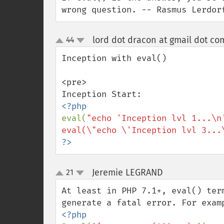
wrong question. -- Rasmus Lerdor
lord dot dracon at gmail dot co
44
up
down
Inception with eval()

<pre>

eval(
"echo 'Inception lvl 1...\n
eval(\"echo \'Inception lvl 3...
?>
Jeremie LEGRAND
21
¶
up
down
At least in PHP 7.1+, eval() ter