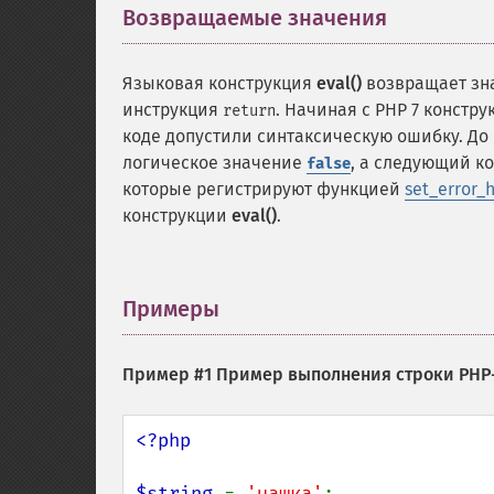
Возвращаемые значения
¶
Языковая конструкция
eval()
возвращает зн
инструкция
. Начиная с PHP 7 констр
return
коде допустили синтаксическую ошибку. До 
логическое значение
, а следующий к
false
которые регистрируют функцией
set_error_
конструкции
eval()
.
Примеры
¶
Пример #1 Пример выполнения строки PHP
<?php

$string 
= 
'чашка'