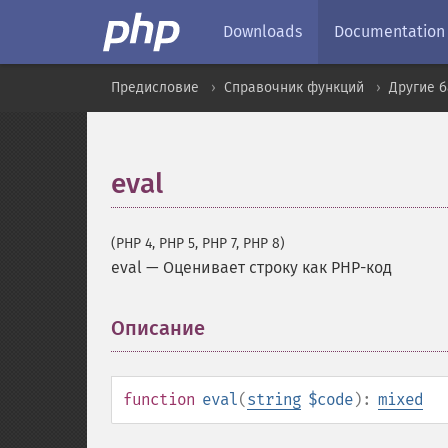
Downloads
Documentation
Предисловие
Справочник функций
Другие 
eval
(PHP 4, PHP 5, PHP 7, PHP 8)
eval
—
Оценивает строку как PHP-код
Описание
¶
function
eval
(
string
$code
):
mixed