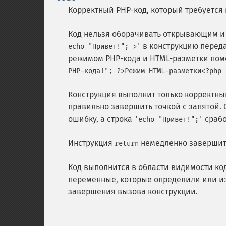
Корректный PHP-код, который требуется
Код нельзя оборачивать открывающим 
в конструкцию перед
echo "Привет!"; >'
режимом PHP-кода и HTML-разметки по
PHP-кода!"; ?>Режим HTML-разметки<?php 
Конструкция выполнит только корректны
правильно завершить точкой с запятой. 
ошибку, а строка
срабо
'echo "Привет!";'
Инструкция
немедленно завершит
return
Код выполнится в области видимости ко
переменные, которые определили или и
завершения вызова конструкции.