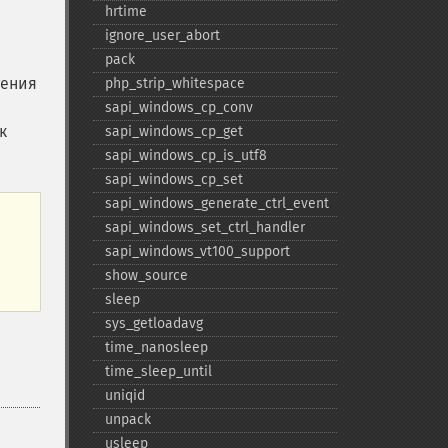
hrtime
ignore_​user_​abort
pack
тения
php_​strip_​whitespace
sapi_​windows_​cp_​conv
к
sapi_​windows_​cp_​get
sapi_​windows_​cp_​is_​utf8
sapi_​windows_​cp_​set
sapi_​windows_​generate_​ctrl_​event
sapi_​windows_​set_​ctrl_​handler
sapi_​windows_​vt100_​support
show_​source
sleep
sys_​getloadavg
time_​nanosleep
time_​sleep_​until
uniqid
unpack
usleep