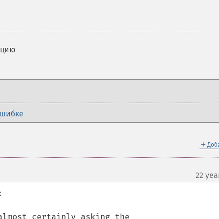
кцию
ошибке
＋
Доб
22 yea


lmost certainly asking the
