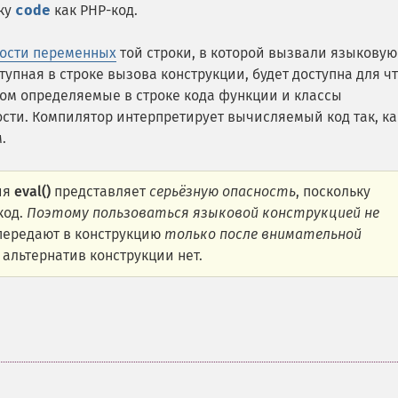
оку
code
как PHP-код.
мости переменных
той строки, в которой вызвали языковую
тупная в строке вызова конструкции, будет доступна для ч
ом определяемые в строке кода функции и классы
сти. Компилятор интерпретирует вычисляемый код так, ка
.
ия
eval()
представляет
серьёзную опасность
, поскольку
код.
Поэтому пользоваться языковой конструкцией не
передают в конструкцию
только после внимательной
и альтернатив конструкции нет.