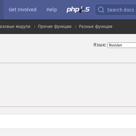
Get Involved
Help
Search docs
базовые модули
Прочие функции
Разные функции
Язык: