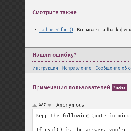
Смотрите также
¶
call_user_func()
- Вызывает callback-фун
Нашли ошибку?
Инструкция
•
Исправление
•
Сообщение об 
Примечания пользователей
7 notes
Anonymous
487
¶
up
down
Kepp the following Quote in mind:
If eval() is the answer, you're a