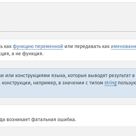
ь как
функцию переменной
или передавать как
именован
кция, а не функция.
и или конструкциями языка, которые выводят результат в
а конструкции, например, в значении с типом
string
пользую
ода возникает фатальная ошибка.