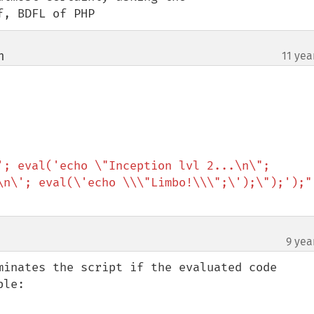
f, BDFL of PHP
m
11 yea
¶
'; eval('echo \"Inception lvl 2...\n\"; 
\n\'; eval(\'echo \\\"Limbo!\\\";\');\");');"
9 yea
minates the script if the evaluated code 