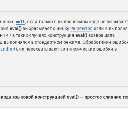
ачение
, если только в выполняемом коде не вызывае
null
укция
eval()
выбрасывает ошибку
ParseError
, если в выполн
PHP 7 в таких случаях конструкция
eval()
возвращала
од выполнялся в стандартном режиме. Обработчики ошибок
handler()
, не перехватывают синтаксические ошибки в
-кода языковой конструкцией
eval()
— простое слияние те