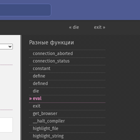
« die
exit »
Разные функции
connection_​aborted
connection_​status
constant
define
defined
die
eval
exit
get_​browser
_​_​halt_​compiler
highlight_​file
highlight_​string