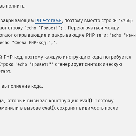
 выполнить.
и закрывающим
PHP-тегами
, поэтому вместо строки
'<?php
ают строку
. Переключаться между
'echo "Привет!";'
могают открывающие и закрывающие PHP-теги:
'echo "Режи
.
echo "Снова PHP-код!";'
й PHP-код, поэтому каждую инструкцию кода потребуется
Строка
сгенерирует синтаксическую
'echo "Привет!"'
тает.
 выполнение кода.
да, который вызывал конструкцию
eval()
. Поэтому
зменили в вызове
eval()
, сохранят видимость после