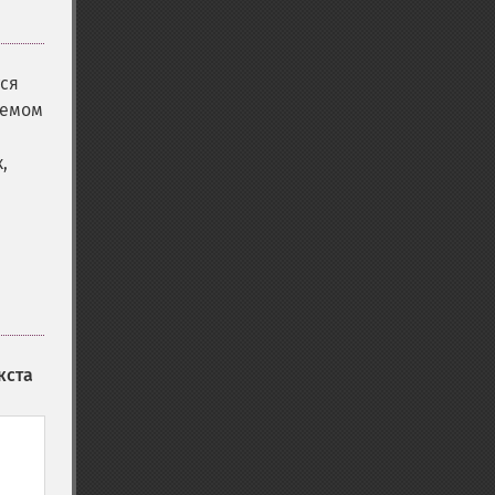
тся
яемом
,
кста