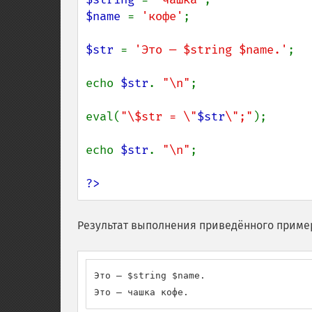
$name 
= 
'кофе'
;

$str 
= 
'Это — $string $name.'
;

echo 
$str
. 
"\n"
;

eval(
"\$str = \"
$str
\";"
);

echo 
$str
. 
"\n"
;

?>
Результат выполнения приведённого приме
Это — $string $name.

Это — чашка кофе.