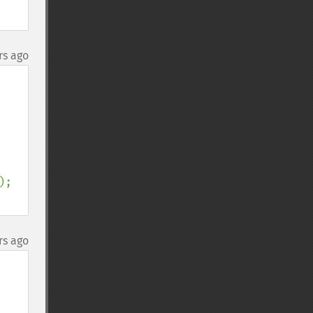
rs ago
rs ago