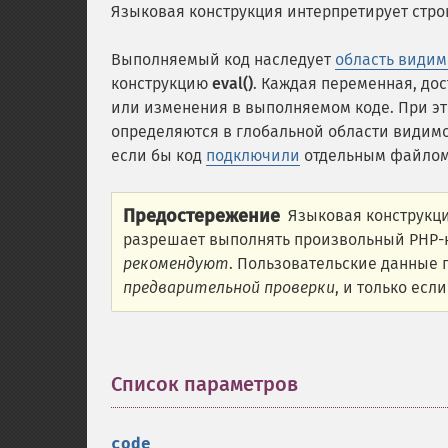
Языковая конструкция интерпретирует стр
Выполняемый код наследует
область види
конструкцию
eval()
. Каждая переменная, дос
или изменения в выполняемом коде. При эт
определяются в глобальной области видимо
если бы код
подключили
отдельным файлом
Предостережение
Языковая конструкц
разрешает выполнять произвольный PHP-
рекомендуют
. Пользовательские данные 
предварительной проверки
, и только есл
Список параметров
¶
code