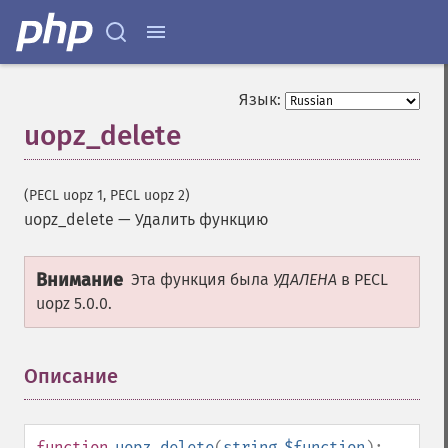
Язык:
uopz_delete
(PECL uopz 1, PECL uopz 2)
uopz_delete
—
Удалить функцию
Внимание
Эта функция была
УДАЛЕНА
в PECL
uopz 5.0.0.
Описание
¶
function
uopz_delete
(
string
$function
):