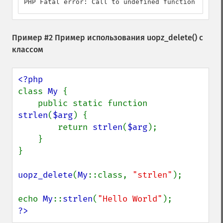
PHP Fatal error: Call to undefined function strlen
Пример #2 Пример использования
uopz_delete()
с
классом
class 
My 
{

    public static function 
strlen
(
$arg
) {

        return 
strlen
(
$arg
);

    }

}

uopz_delete
(
My
::class, 
"strlen"
);

echo 
My
::
strlen
(
"Hello World"
?>