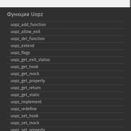
Функции Uopz
uopz_​add_​function
uopz_​allow_​exit
uopz_​del_​function
uopz_​extend
uopz_​flags
uopz_​get_​exit_​status
uopz_​get_​hook
uopz_​get_​mock
uopz_​get_​property
uopz_​get_​return
uopz_​get_​static
uopz_​implement
uopz_​redefine
uopz_​set_​hook
uopz_​set_​mock
uopz_​set_​property