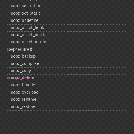
uopz_​set_​return
uopz_​set_​static
uopz_​undefine
uopz_​unset_​hook
uopz_​unset_​mock
uopz_​unset_​return
Deprecated
uopz_​backup
uopz_​compose
uopz_​copy
uopz_​delete
uopz_​function
uopz_​overload
uopz_​rename
uopz_​restore