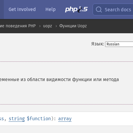
Get Involved
Help
Search docs
ие поведения PHP
uopz
Функции Uopz
Язык:
ременные из области видимости функции или метода
ss
,
string
$function
):
array