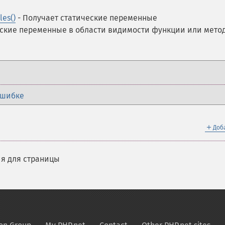
les()
- Получает статические переменные
еские переменные в области видимости функции или мето
ошибке
＋
Доб
я для страницы