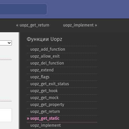
« uopz_get_return
uopz_implement »
Функции Uopz
uopz_​add_​function
uopz_​allow_​exit
uopz_​del_​function
uopz_​extend
uopz_​flags
uopz_​get_​exit_​status
uopz_​get_​hook
uopz_​get_​mock
uopz_​get_​property
uopz_​get_​return
uopz_​get_​static
uopz_​implement