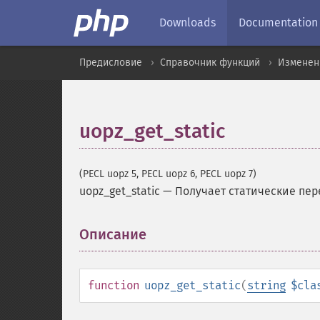
Downloads
Documentation
Предисловие
Справочник функций
Изменен
uopz_get_static
(PECL uopz 5, PECL uopz 6, PECL uopz 7)
uopz_get_static
—
Получает статические пе
Описание
¶
function
uopz_get_static
(
string
$cla