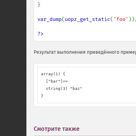
}

var_dump
(
uopz_get_static
(
'foo'
));
?>
Результат выполнения приведённого приме
array(1) {

  ["bar"]=>

  string(3) "baz"

}
Смотрите также
¶