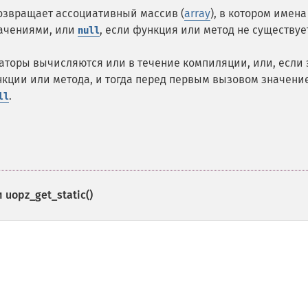
озвращает ассоциативный массив (
array
), в котором имена
начениями, или
, если функция или метод не существуе
null
заторы вычисляются или в течение компиляции, или, если 
нкции или метода, и тогда перед первым вызовом значени
.
ll
и
uopz_get_static()