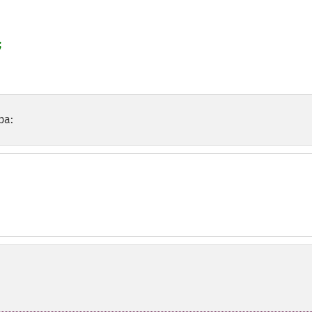


ра: