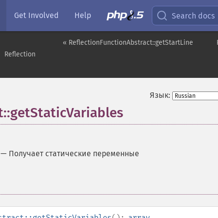
Get Involved
Help
Search docs
« ReflectionFunctionAbstract::getStartLine
Reflection
Язык:
::getStaticVariables
—
Получает статические переменные
stract::getStaticVariables
():
array