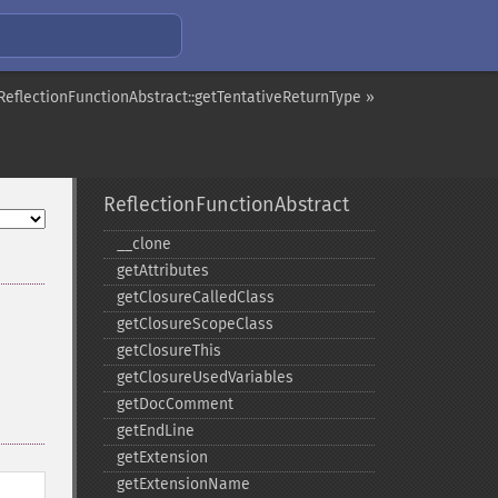
ReflectionFunctionAbstract::getTentativeReturnType »
ReflectionFunctionAbstract
_​_​clone
getAttributes
getClosureCalledClass
getClosureScopeClass
getClosureThis
getClosureUsedVariables
getDocComment
getEndLine
getExtension
getExtensionName