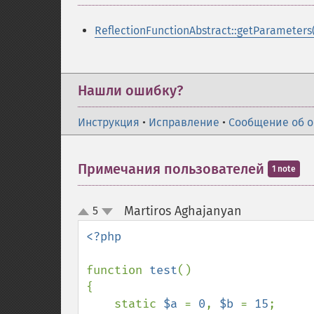
ReflectionFunctionAbstract::getParameters(
Нашли ошибку?
Инструкция
•
Исправление
•
Сообщение об 
Примечания пользователей
1 note
Martiros Aghajanyan
5
¶
up
down
<?php

function 
test
()

{

    static 
$a 
= 
0
, 
$b 
= 
15
;
