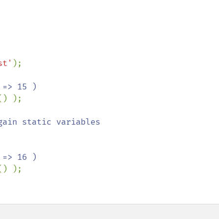
st'
);

() );

() );
