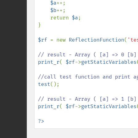
$a
++;

$b
++;

    return 
$a
;

}

$rf 
= new 
ReflectionFunction
(
'te
print_r
( 
$rf
->
getStaticVariables
test
();

print_r
( 
$rf
->
getStaticVariables
?>