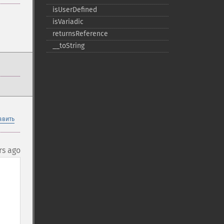
isUserDefined
isVariadic
returnsReference
_​_​toString
авить
rs ago