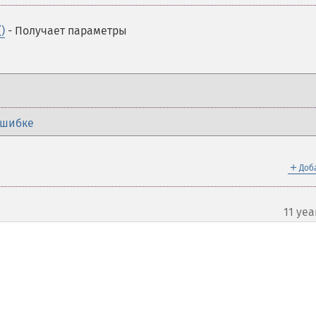
)
- Получает параметры
ошибке
＋
Доб
11 yea