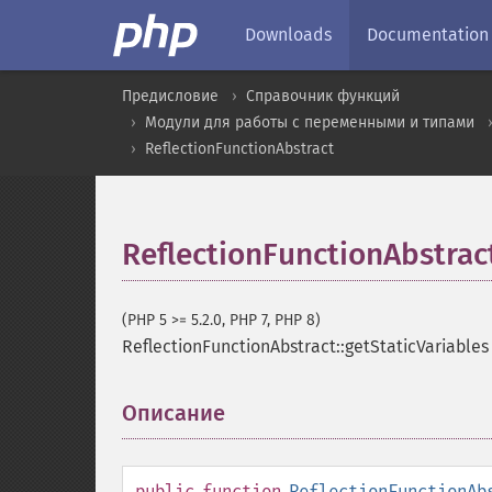
Downloads
Documentation
Предисловие
Справочник функций
Модули для работы с переменными и типами
ReflectionFunctionAbstract
ReflectionFunctionAbstract
(PHP 5 >= 5.2.0, PHP 7, PHP 8)
ReflectionFunctionAbstract::getStaticVariables
Описание
¶
public
function
ReflectionFunctionAb