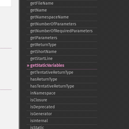
getFileName
getName
getNamespaceName
getNumberOfParameters
getNumberOfRequiredParameters
getParameters
getReturnType
getShortName
getStartLine
getStaticVariables
getTentativeReturnType
hasReturnType
hasTentativeReturnType
inNamespace
isClosure
isDeprecated
isGenerator
isInternal
isStatic