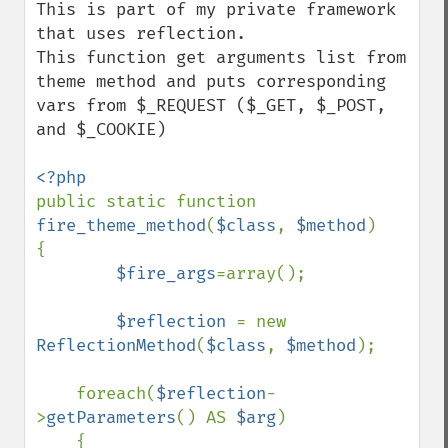
This is part of my private framework 
that uses reflection. 

This function get arguments list from 
theme method and puts corresponding 
vars from $_REQUEST ($_GET, $_POST, 
and $_COOKIE)

public static function 
fire_theme_method
(
$class
, 
$method
)

{

$fire_args
=array();

$reflection 
= new 
ReflectionMethod
(
$class
, 
$method
);

    foreach(
$reflection
-
>
getParameters
() AS 
$arg
)

    {
