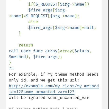
        if(
$_REQUEST
[
$arg
->
name
])

$fire_args
[
$arg
-
>
name
]=
$_REQUEST
[
$arg
->
name
];

        else

$fire_args
[
$arg
->
name
]=
null
;

    }

    return 
call_user_func_array
(array(
$class
, 
$method
), 
$fire_args
);

For example, if my theme method needs 
http://example.com/my_class/my_method/?
id=12&some_unwanted_var=123
will be ignored some_unwanted_var
