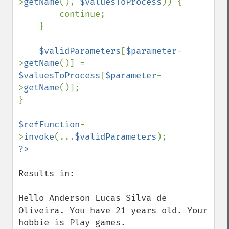
>
getName
(), 
$valuesToProcess
)) {

        continue;

    }

$validParameters
[
$parameter
-
>
getName
()] = 
$valuesToProcess
[
$parameter
-
>
getName
()];

}

$refFunction
-
>
invoke
(...
$validParameters
Results in:

Hello Anderson Lucas Silva de 
Oliveira. You have 21 years old. Your 
hobbie is Play games.