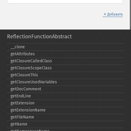
＋
Добавить
ReflectionFunctionAbstract
_​_​clone
getAttributes
getClosureCalledClass
getClosureScopeClass
getClosureThis
getClosureUsedVariables
getDocComment
getEndLine
getExtension
getExtensionName
getFileName
getName