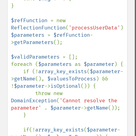
}

$refFunction 
= new 
ReflectionFunction
(
'processUserData'
$parameters 
= 
$refFunction
-
>
getParameters
();

$validParameters 
= [];

foreach (
$parameters 
as 
$parameter
) {

    if (!
array_key_exists
(
$parameter
-
>
getName
(), 
$valuesToProcess
) && 
!
$parameter
->
isOptional
()) {

        throw new 
DomainException
(
'Cannot resolve the 
parameter' 
. 
$parameter
->
getName
());

    }

    if(!
array_key_exists
(
$parameter
-