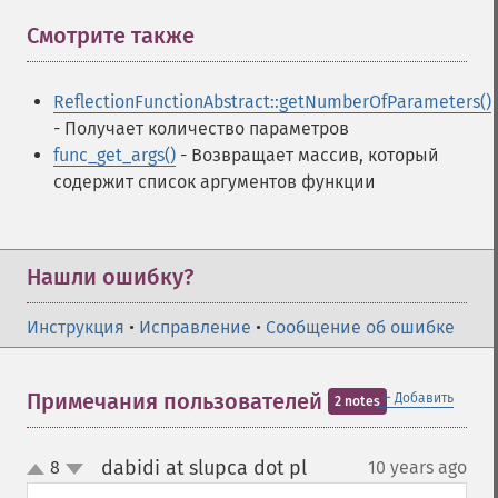
Смотрите также
¶
ReflectionFunctionAbstract::getNumberOfParameters()
- Получает количество параметров
func_get_args()
- Возвращает массив, который
содержит список аргументов функции
Нашли ошибку?
Инструкция
•
Исправление
•
Сообщение об ошибке
＋
Примечания пользователей
Добавить
2 notes
dabidi at slupca dot pl
8
10 years ago
¶
up
down