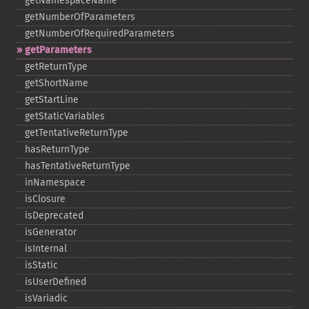
getNamespaceName
getNumberOfParameters
getNumberOfRequiredParameters
getParameters
getReturnType
getShortName
getStartLine
getStaticVariables
getTentativeReturnType
hasReturnType
hasTentativeReturnType
inNamespace
isClosure
isDeprecated
isGenerator
isInternal
isStatic
isUserDefined
isVariadic