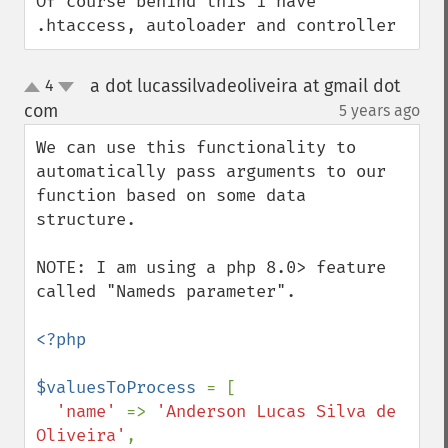
Of course behind this i have 
.htaccess, autoloader and controller
a dot lucassilvadeoliveira at gmail dot
4
up
down
com
5 years ago
¶
We can use this functionality to 
automatically pass arguments to our 
function based on some data 
structure.

NOTE: I am using a php 8.0> feature 
called "Nameds parameter".

<?php

$valuesToProcess 
= [

'name' 
=> 
'Anderson Lucas Silva de 
Oliveira'
,
