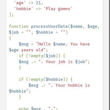
'age' 
=> 
21
,

'hobbie' 
=> 
];

function 
processUserData
(
$name
, 
$age
, 
$job 
= 
""
, 
$hobbie 
= 
""
)

{

$msg 
= 
"Hello 
$name
. You have 
$age
 years old"
;

    if (!empty(
$job
)) {

$msg 
.= 
". Your job is 
$job
"
;

    }

    if (!empty(
$hobbie
)) {

$msg 
.= 
". Your hobbie is 
$hobbie
"
;

    }

    echo 
$msg 
. 
"."
;
