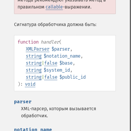
правильном
callable
-выражении.
Сигнатура обработчика должна быть:
function
handler
(
XMLParser
$parser
,
string
$notation_name
,
string
|
false
$base
,
string
$system_id
,
string
|
false
$public_id
):
void
parser
XML-парсер, которым вызывается
обработчик.
notation_name