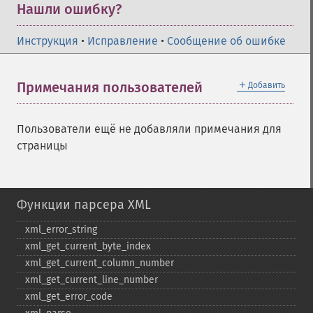
Нашли ошибку?
Инструкция
•
Исправление
•
Сообщение об ошибке
＋
Примечания пользователей
Добавить
Пользователи ещё не добавляли примечания для
страницы
Функции парсера XML
xml_​error_​string
xml_​get_​current_​byte_​index
xml_​get_​current_​column_​number
xml_​get_​current_​line_​number
xml_​get_​error_​code