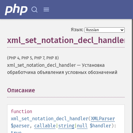
Язык:
xml_set_notation_decl_handler
(PHP 4, PHP 5, PHP 7, PHP 8)
xml_set_notation_decl_handler
—
Установка
обработчика объявления условных обозначений
Описание
¶
function
xml_set_notation_decl_handler
(
XMLParser
$parser
,
callable
|
string
|
null
$handler
):
true