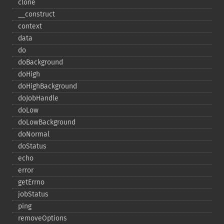
clone
_​_​construct
context
data
do
doBackground
doHigh
doHighBackground
doJobHandle
doLow
doLowBackground
doNormal
doStatus
echo
error
getErrno
jobStatus
ping
removeOptions