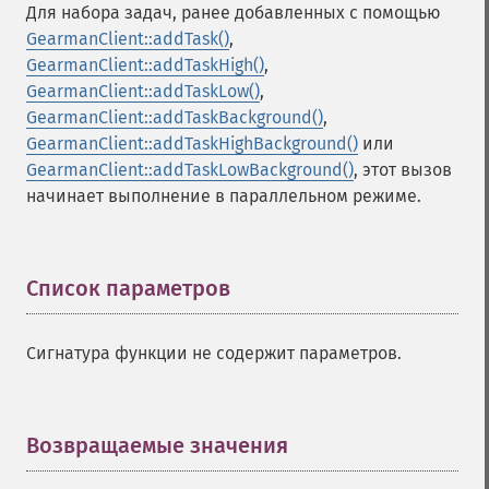
Для набора задач, ранее добавленных с помощью
GearmanClient::addTask()
,
GearmanClient::addTaskHigh()
,
GearmanClient::addTaskLow()
,
GearmanClient::addTaskBackground()
,
GearmanClient::addTaskHighBackground()
или
GearmanClient::addTaskLowBackground()
, этот вызов
начинает выполнение в параллельном режиме.
Список параметров
¶
Сигнатура функции не содержит параметров.
Возвращаемые значения
¶