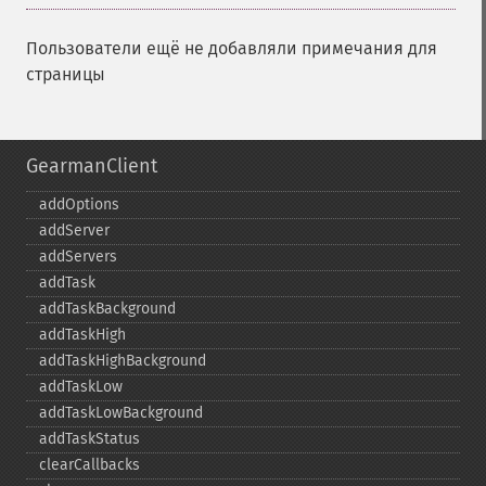
Пользователи ещё не добавляли примечания для
страницы
GearmanClient
addOptions
addServer
addServers
addTask
addTaskBackground
addTaskHigh
addTaskHighBackground
addTaskLow
addTaskLowBackground
addTaskStatus
clearCallbacks