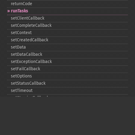
returnCode
runTasks
setClientCallback
setCompleteCallback
setContext
setCreatedCallback
setData
setDataCallback
setExceptionCallback
setFailCallback
setOptions
setStatusCallback
setTimeout
setWarningCallback
setWorkloadCallback
timeout
wait