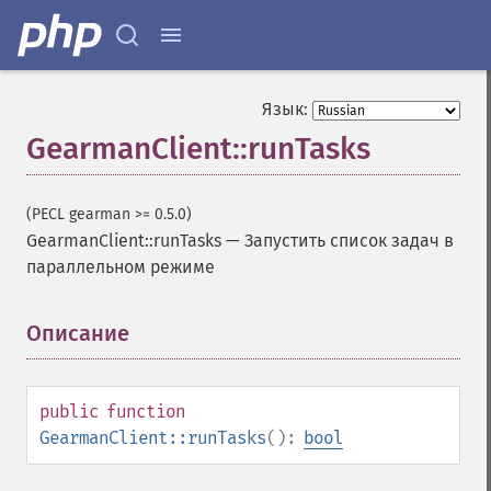
Язык:
GearmanClient::runTasks
(PECL gearman >= 0.5.0)
GearmanClient::runTasks
—
Запустить список задач в
параллельном режиме
Описание
¶
public
function
GearmanClient::runTasks
():
bool