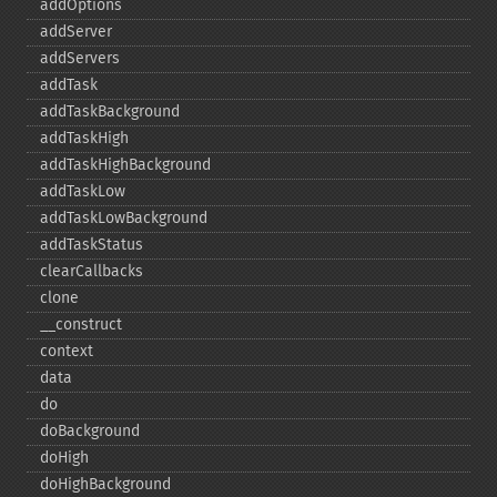
addOptions
addServer
addServers
addTask
addTaskBackground
addTaskHigh
addTaskHighBackground
addTaskLow
addTaskLowBackground
addTaskStatus
clearCallbacks
clone
_​_​construct
context
data
do
doBackground
doHigh
doHighBackground