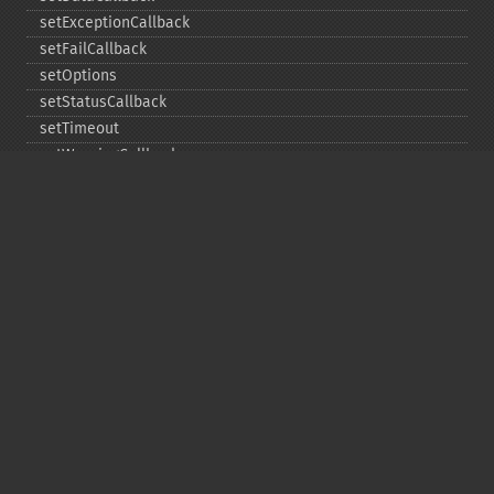
setExceptionCallback
setFailCallback
setOptions
setStatusCallback
setTimeout
setWarningCallback
setWorkloadCallback
timeout
wait
Copyright © 2001-2026 The PHP Documentation
Group
My PHP.net
Contact
Other PHP.net sites