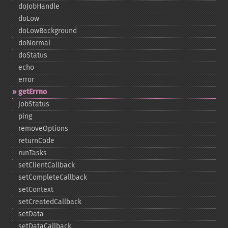
doJobHandle
doLow
doLowBackground
doNormal
doStatus
echo
error
getErrno
jobStatus
ping
removeOptions
returnCode
runTasks
setClientCallback
setCompleteCallback
setContext
setCreatedCallback
setData
setDataCallback