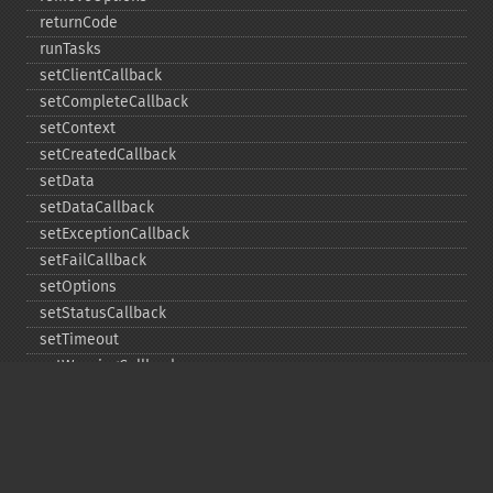
returnCode
runTasks
setClientCallback
setCompleteCallback
setContext
setCreatedCallback
setData
setDataCallback
setExceptionCallback
setFailCallback
setOptions
setStatusCallback
setTimeout
setWarningCallback
setWorkloadCallback
timeout
wait