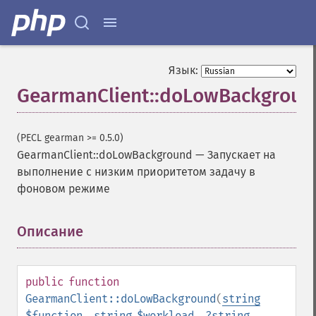
Язык:
GearmanClient::doLowBackgroun
(PECL gearman >= 0.5.0)
GearmanClient::doLowBackground
—
Запускает на
выполнение с низким приоритетом задачу в
фоновом режиме
Описание
¶
public
function
GearmanClient::doLowBackground
(
string
$function
,
string
$workload
,
?
string