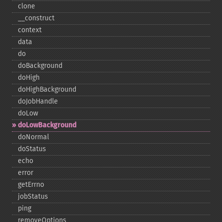
clone
_​_​construct
context
data
do
doBackground
doHigh
doHighBackground
doJobHandle
doLow
doLowBackground
doNormal
doStatus
echo
error
getErrno
jobStatus
ping
removeOptions