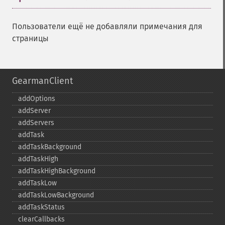
Пользователи ещё не добавляли примечания для
страницы
GearmanClient
addOptions
addServer
addServers
addTask
addTaskBackground
addTaskHigh
addTaskHighBackground
addTaskLow
addTaskLowBackground
addTaskStatus
clearCallbacks