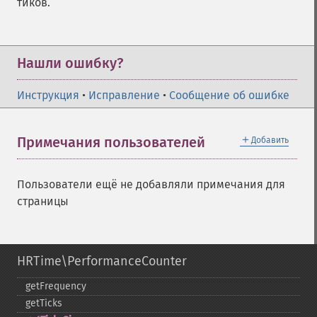
тиков.
Нашли ошибку?
Инструкция
•
Исправление
•
Сообщение об ошибке
＋
Примечания пользователей
Добавить
Пользователи ещё не добавляли примечания для
страницы
HRTime\PerformanceCounter
getFrequency
getTicks