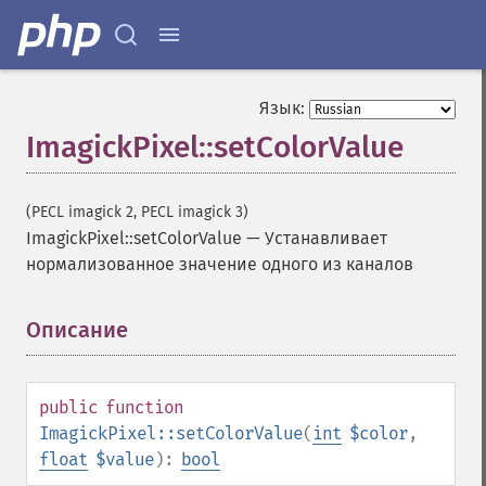
Язык:
ImagickPixel::setColorValue
(PECL imagick 2, PECL imagick 3)
ImagickPixel::setColorValue
—
Устанавливает
нормализованное значение одного из каналов
Описание
¶
public
function
ImagickPixel::setColorValue
(
int
$color
,
float
$value
):
bool