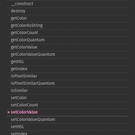
_​_​construct
destroy
getColor
getColorAsString
getColorCount
getColorQuantum
getColorValue
getColorValueQuantum
getHSL
getIndex
isPixelSimilar
isPixelSimilarQuantum
isSimilar
setColor
setColorCount
setColorValue
setColorValueQuantum
setHSL
setIndex