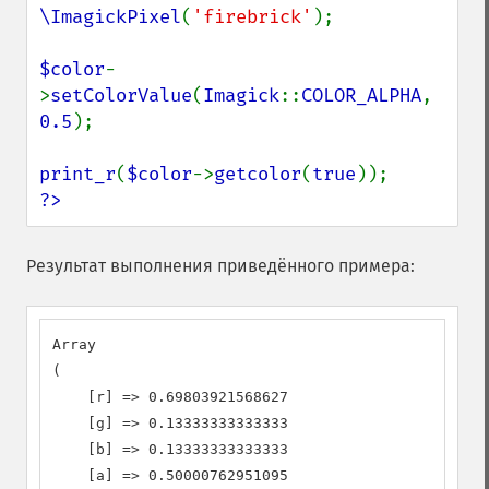
\ImagickPixel
(
'firebrick'
);

$color
-
>
setColorValue
(
Imagick
::
COLOR_ALPHA
, 
0.5
);

print_r
(
$color
->
getcolor
(
true
?>
Результат выполнения приведённого примера:
Array

(

    [r] => 0.69803921568627

    [g] => 0.13333333333333

    [b] => 0.13333333333333

    [a] => 0.50000762951095
