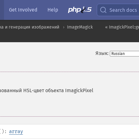
Get Involved
Help
Search docs
ка и генерация изображений
ImageMagick
« ImagickPixel::
Язык:
ованный HSL-цвет объекта ImagickPixel
():
array