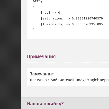
Array

(

    [hue] => 0

    [saturation] => 0.80001220740379

    [luminosity] => 0.50000762951095

)
Примечания
¶
Замечание
:
Доступно с библиотекой ImageMagick верси
Нашли ошибку?