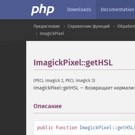
Downloads
Documentation
Предисловие
Справочник функций
Обработ
ImagickPixel
ImagickPixel::getHSL
(PECL imagick 2, PECL imagick 3)
ImagickPixel::getHSL
—
Возвращает нормализ
Описание
¶
public
function
ImagickPixel::getHSL