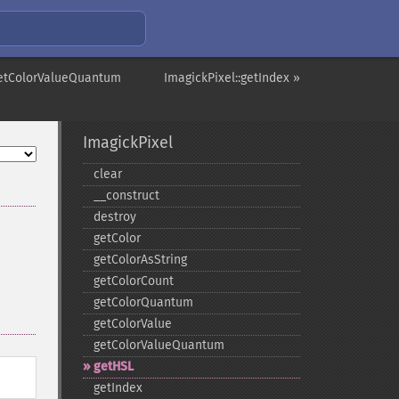
getColorValueQuantum
ImagickPixel::getIndex »
ImagickPixel
clear
_​_​construct
destroy
getColor
getColorAsString
getColorCount
getColorQuantum
getColorValue
getColorValueQuantum
getHSL
getIndex