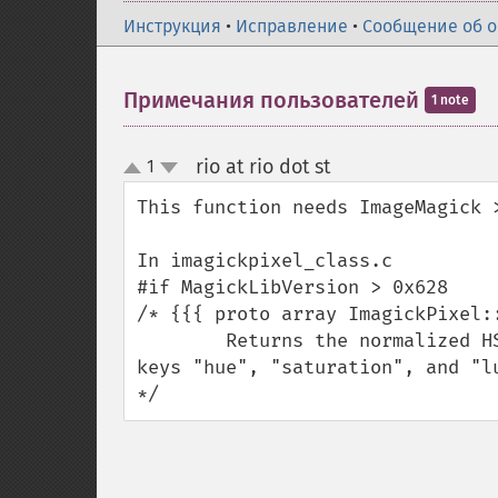
Инструкция
•
Исправление
•
Сообщение об 
Примечания пользователей
1 note
rio at rio dot st
1
¶
up
down
This function needs ImageMagick >
In imagickpixel_class.c

#if MagickLibVersion > 0x628

/* {{{ proto array ImagickPixel::
        Returns the normalized HSL color of the pixel wand in an array with the 
keys "hue", "saturation", and "lu
*/