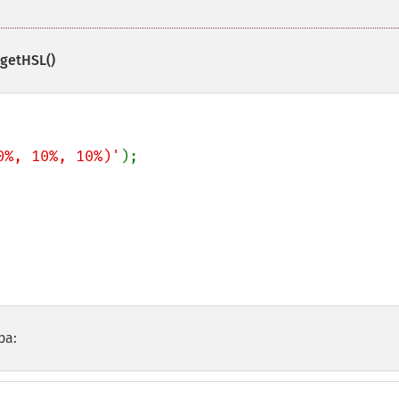
:getHSL()
0%, 10%, 10%)'
);

ра: