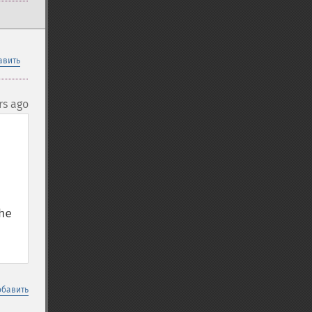
авить
rs ago
обавить