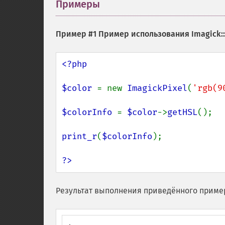
Примеры
¶
Пример #1 Пример использования
Imagick:
<?php

$color 
= new 
ImagickPixel
(
'rgb(9
$colorInfo 
= 
$color
->
getHSL
();

print_r
(
$colorInfo
);

?>
Результат выполнения приведённого приме