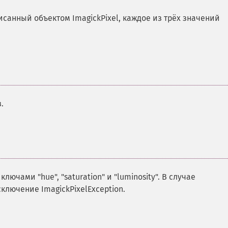
санный объектом ImagickPixel, каждое из трёх значений
.
ючами "hue", "saturation" и "luminosity". В случае
лючение ImagickPixelException.