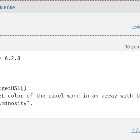
ошибке
＋
Доб
16 yea
 6.2.8

getHSL()

minosity".

＋
Д