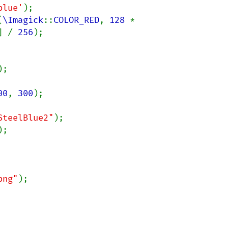
blue'
);

(
\Imagick
::
COLOR_RED
, 
128 
* 
] / 
256
);

);

00
, 
300
);

SteelBlue2"
);

);

png"
);
