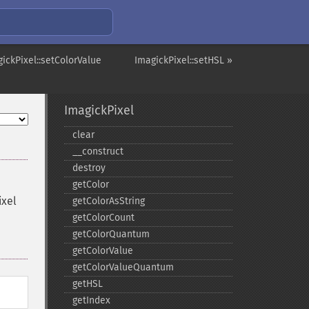
ickPixel::setColorValue
ImagickPixel::setHSL »
ImagickPixel
clear
_​_​construct
destroy
getColor
xel
getColorAsString
getColorCount
getColorQuantum
getColorValue
getColorValueQuantum
getHSL
getIndex