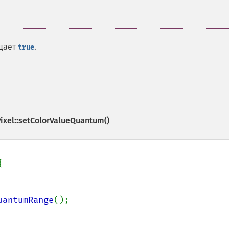
ащает
.
true
ixel::setColorValueQuantum()


uantumRange
();
