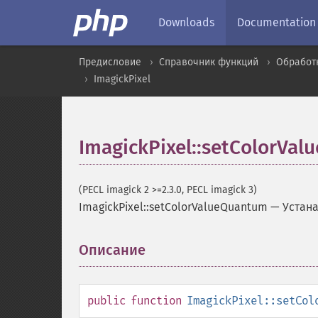
Downloads
Documentation
Предисловие
Справочник функций
Обработ
ImagickPixel
ImagickPixel::setColorVa
(PECL imagick 2 >=2.3.0, PECL imagick 3)
ImagickPixel::setColorValueQuantum
—
Устана
Описание
¶
public
function
ImagickPixel::setCol