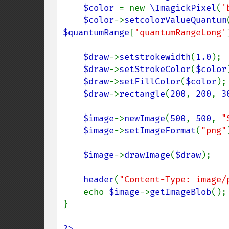
$color 
= new 
\ImagickPixel
(
'
$color
->
setcolorValueQuantum
$quantumRange
[
'quantumRangeLong'
$draw
->
setstrokewidth
(
1.0
);

$draw
->
setStrokeColor
(
$color
$draw
->
setFillColor
(
$color
);

$draw
->
rectangle
(
200
, 
200
, 
3
$image
->
newImage
(
500
, 
500
, 
"
$image
->
setImageFormat
(
"png"
$image
->
drawImage
(
$draw
);

header
(
"Content-Type: image/
    echo 
$image
->
getImageBlob
();

}

?>