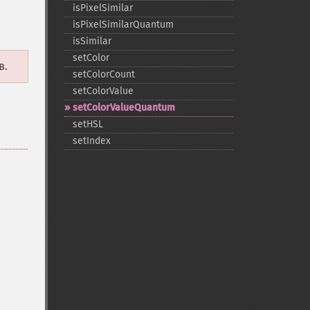
isPixelSimilar
isPixelSimilarQuantum
isSimilar
setColor
в.
setColorCount
setColorValue
setColorValueQuantum
setHSL
setIndex