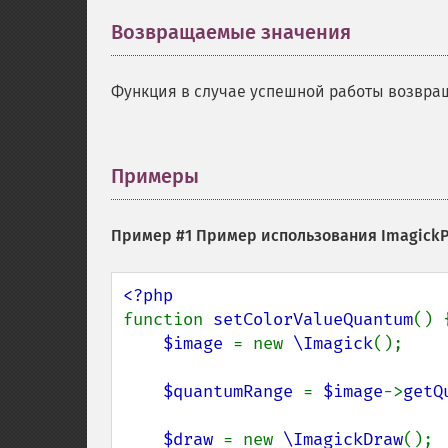
Возвращаемые значения
¶
Функция в случае успешной работы возвр
Примеры
¶
Пример #1 Пример использования
ImagickP
function 
setColorValueQuantum
() {
$image 
= new 
\Imagick
();

$quantumRange 
= 
$image
->
getQ
$draw 
= new 
\ImagickDraw
();
