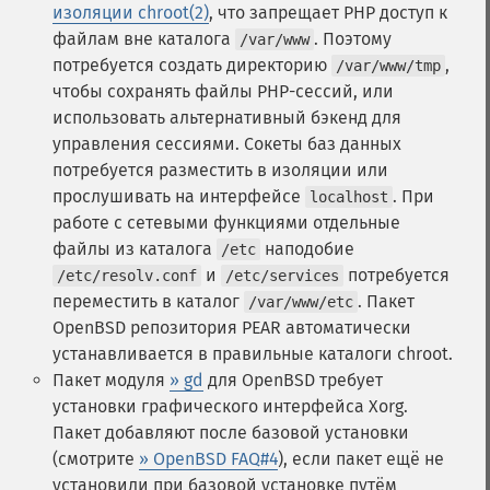
изоляции chroot(2)
, что запрещает PHP доступ к
файлам вне каталога
. Поэтому
/var/www
потребуется создать директорию
,
/var/www/tmp
чтобы сохранять файлы PHP-сессий, или
использовать альтернативный бэкенд для
управления сессиями. Сокеты баз данных
потребуется разместить в изоляции или
прослушивать на интерфейсе
. При
localhost
работе с сетевыми функциями отдельные
файлы из каталога
наподобие
/etc
и
потребуется
/etc/resolv.conf
/etc/services
переместить в каталог
. Пакет
/var/www/etc
OpenBSD репозитория PEAR автоматически
устанавливается в правильные каталоги chroot.
Пакет модуля
» gd
для OpenBSD требует
установки графического интерфейса Xorg.
Пакет добавляют после базовой установки
(смотрите
» OpenBSD FAQ#4
), если пакет ещё не
установили при базовой установке путём