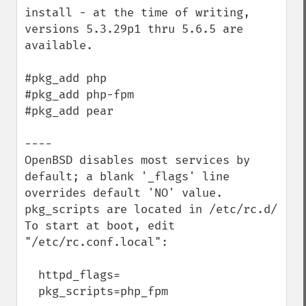
install - at the time of writing, 
versions 5.3.29p1 thru 5.6.5 are 
available.

#pkg_add php

#pkg_add php-fpm

#pkg_add pear

----

OpenBSD disables most services by 
default; a blank '_flags' line 
overrides default 'NO' value. 
pkg_scripts are located in /etc/rc.d/

To start at boot, edit 
"/etc/rc.conf.local":

  httpd_flags=

  pkg_scripts=php_fpm
