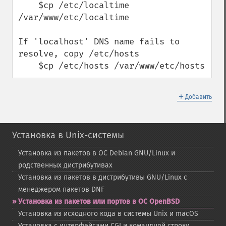
    $cp /etc/localtime 
/var/www/etc/localtime

If 'localhost' DNS name fails to 
resolve, copy /etc/hosts

    $cp /etc/hosts /var/www/etc/hosts
＋
Добавить
Установка в Unix-системы
Установка из пакетов в ОС Debian GNU/Linux и
родственных дистрибутивах
Установка из пакетов в дистрибутивы GNU/Linux с
менеджером пакетов DNF
Установка из пакетов или портов в ОС OpenBSD
Установка из исходного кода в системы Unix и macOS
Установка с интерфейсами CGI и командной строки