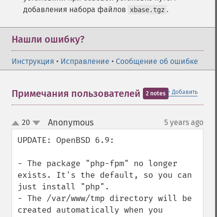
добавления набора файлов
.
xbase.tgz
Нашли ошибку?
Инструкция
•
Исправление
•
Сообщение об ошибке
＋
Примечания пользователей
Добавить
2 notes
Anonymous
20
5 years ago
¶
up
down
UPDATE: OpenBSD 6.9:

- The package "php-fpm" no longer 
exists. It's the default, so you can 
just install "php".

- The /var/www/tmp directory will be 
created automatically when you 