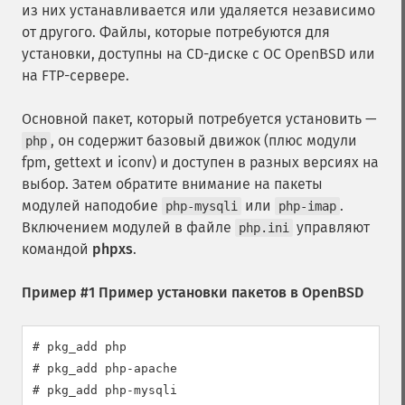
из них устанавливается или удаляется независимо
от другого. Файлы, которые потребуются для
установки, доступны на CD-диске с ОС OpenBSD или
на FTP-сервере.
Основной пакет, который потребуется установить —
, он содержит базовый движок (плюс модули
php
fpm, gettext и iconv) и доступен в разных версиях на
выбор. Затем обратите внимание на пакеты
модулей наподобие
или
.
php-mysqli
php-imap
Включением модулей в файле
управляют
php.ini
командой
phpxs
.
Пример #1 Пример установки пакетов в OpenBSD
# pkg_add php

# pkg_add php-apache

# pkg_add php-mysqli
