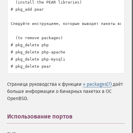
  (install the PEAR libraries)

# pkg_add pear

Следуйте инструкциям, которые выводят пакеты во врем
  (to remove packages)

# pkg_delete php

# pkg_delete php-apache

# pkg_delete php-mysqli

# pkg_delete pear
Страница руководства к функции
» packages(7)
даёт
больше информации о бинарных пакетах в ОС
OpenBSD.
Использование портов
¶