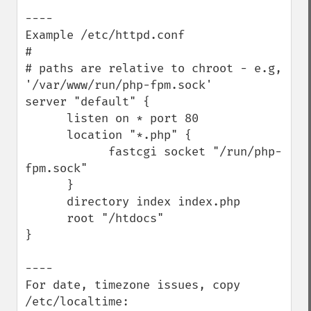
----

Example /etc/httpd.conf

#

# paths are relative to chroot - e.g, 
'/var/www/run/php-fpm.sock'

server "default" {

      listen on * port 80

      location "*.php" {

            fastcgi socket "/run/php-
fpm.sock"

      }

      directory index index.php

      root "/htdocs"

}

----

For date, timezone issues, copy 
/etc/localtime:
