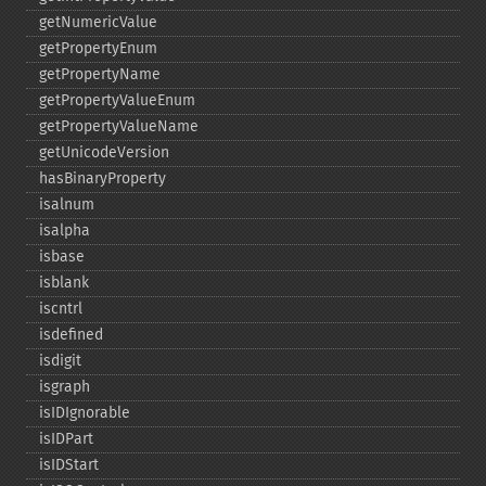
getNumericValue
getPropertyEnum
getPropertyName
getPropertyValueEnum
getPropertyValueName
getUnicodeVersion
hasBinaryProperty
isalnum
isalpha
isbase
isblank
iscntrl
isdefined
isdigit
isgraph
isIDIgnorable
isIDPart
isIDStart