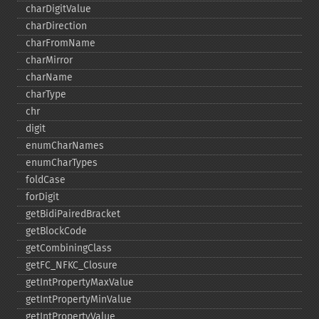
charDigitValue
charDirection
charFromName
charMirror
charName
charType
chr
digit
enumCharNames
enumCharTypes
foldCase
forDigit
getBidiPairedBracket
getBlockCode
getCombiningClass
getFC_​NFKC_​Closure
getIntPropertyMaxValue
getIntPropertyMinValue
getIntPropertyValue