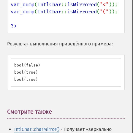
var_dump
(
IntlChar
::
isMirrored
(
"<"
var_dump
(
IntlChar
::
isMirrored
(
"("
));

?>
Результат выполнения приведённого примера:
bool(false)

bool(true)

bool(true)
Смотрите также
¶
IntlChar::charMirror()
- Получает «зеркально