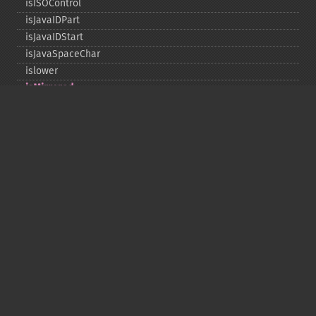
isISOControl
isJavaIDPart
isJavaIDStart
isJavaSpaceChar
islower
isMirrored
isprint
ispunct
isspace
istitle
isUAlphabetic
isULowercase
isupper
isUUppercase
isUWhiteSpace
isWhitespace
isxdigit
ord
tolower