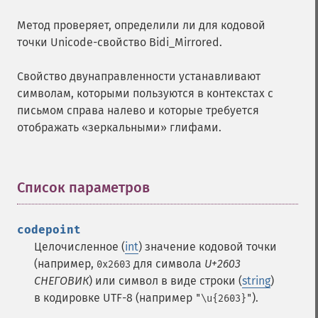
Метод проверяет, определили ли для кодовой
точки Unicode-свойство Bidi_Mirrored.
Свойство двунаправленности устанавливают
символам, которыми пользуются в контекстах с
письмом справа налево и которые требуется
отображать «зеркальными» глифами.
Список параметров
¶
codepoint
Целочисленное (
int
) значение кодовой точки
(например,
для символа
U+2603
0x2603
СНЕГОВИК
) или символ в виде строки (
string
)
в кодировке UTF-8 (например
).
"\u{2603}"