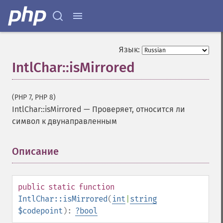
Язык:
IntlChar::isMirrored
(PHP 7, PHP 8)
IntlChar::isMirrored
—
Проверяет, относится ли
символ к двунаправленным
Описание
¶
public
static
function
IntlChar::isMirrored
(
int
|
string
$codepoint
):
?
bool