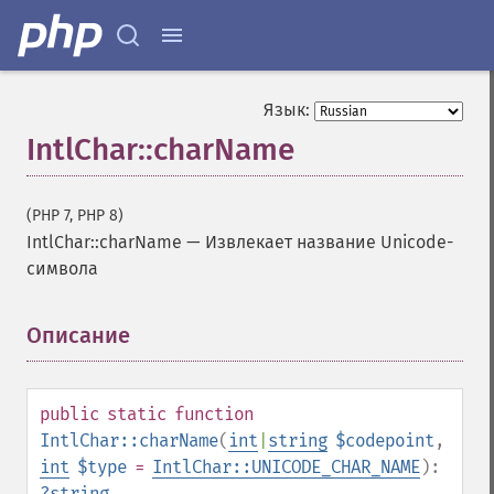
Язык:
IntlChar::charName
(PHP 7, PHP 8)
IntlChar::charName
—
Извлекает название Unicode-
символа
Описание
¶
public
static
function
IntlChar::charName
(
int
|
string
$codepoint
,
int
$type
=
IntlChar::UNICODE_CHAR_NAME
):
?
string