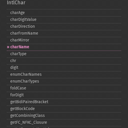
IntlChar
charAge
charDigitValue
charDirection
charFromName
charMirror
charName
charType
chr
digit
enumCharNames
enumCharTypes
foldCase
forDigit
getBidiPairedBracket
getBlockCode
getCombiningClass
getFC_​NFKC_​Closure