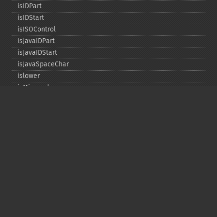
isIDPart
isIDStart
isISOControl
isJavaIDPart
isJavaIDStart
isJavaSpaceChar
islower
isMirrored
isprint
ispunct
isspace
istitle
isUAlphabetic
isULowercase
isupper
isUUppercase
isUWhiteSpace
isWhitespace
isxdigit