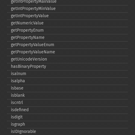
getIntPropertyMaxValue
getIntPropertyMinValue
getIntPropertyValue
getNumericValue
getPropertyEnum
getPropertyName
getPropertyValueEnum
getPropertyValueName
getUnicodeVersion
hasBinaryProperty
isalnum
isalpha
isbase
isblank
iscntrl
isdefined
isdigit
isgraph
isIDIgnorable