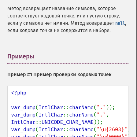
Метод возвращает название символа, которое
соответствует кодовой точке, или пустую строку,
если у символа нет имени. Метод возвращает
,
null
если кодовая точка не содержится в наборе.
Примеры
¶
Пример #1 Пример проверки кодовых точек
<?php

var_dump
(
IntlChar
::
charName
(
"."
var_dump
(
IntlChar
::
charName
(
"."
, 
IntlChar
::
UNICODE_CHAR_NAME
var_dump
(
IntlChar
::
charName
(
"\u{2603}"
var_dump
(
IntlChar
::
charName
(
"\u{0000}"
));
