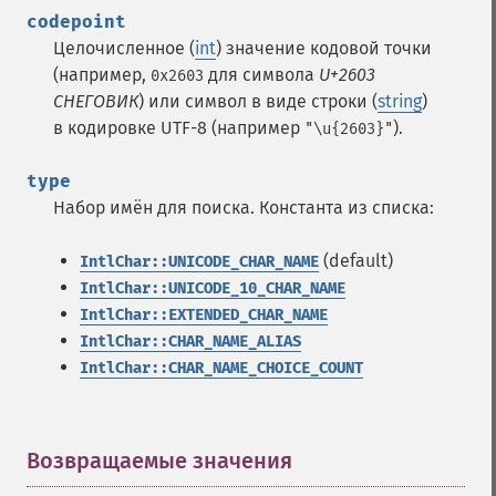
codepoint
Целочисленное (
int
) значение кодовой точки
(например,
для символа
U+2603
0x2603
СНЕГОВИК
) или символ в виде строки (
string
)
в кодировке UTF-8 (например
).
"\u{2603}"
type
Набор имён для поиска. Константа из списка:
(default)
IntlChar::UNICODE_CHAR_NAME
IntlChar::UNICODE_10_CHAR_NAME
IntlChar::EXTENDED_CHAR_NAME
IntlChar::CHAR_NAME_ALIAS
IntlChar::CHAR_NAME_CHOICE_COUNT
Возвращаемые значения
¶