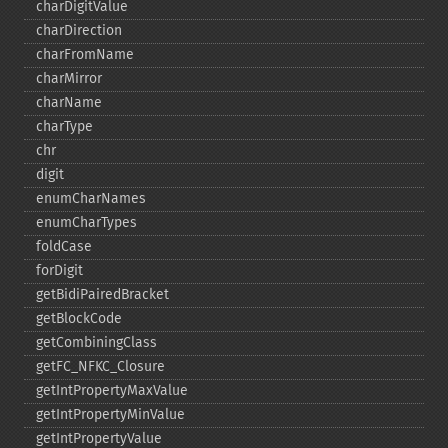
charDigitValue
charDirection
charFromName
charMirror
charName
charType
chr
digit
enumCharNames
enumCharTypes
foldCase
forDigit
getBidiPairedBracket
getBlockCode
getCombiningClass
getFC_​NFKC_​Closure
getIntPropertyMaxValue
getIntPropertyMinValue
getIntPropertyValue