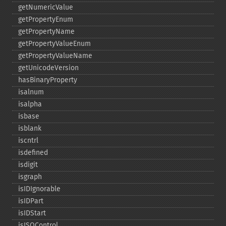
getNumericValue
getPropertyEnum
getPropertyName
getPropertyValueEnum
getPropertyValueName
getUnicodeVersion
hasBinaryProperty
isalnum
isalpha
isbase
isblank
iscntrl
isdefined
isdigit
isgraph
isIDIgnorable
isIDPart
isIDStart
isISOControl