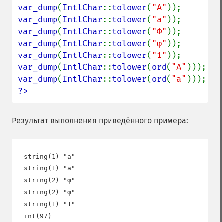
var_dump
(
IntlChar
::
tolower
(
"A"
var_dump
(
IntlChar
::
tolower
(
"a"
var_dump
(
IntlChar
::
tolower
(
"Φ"
var_dump
(
IntlChar
::
tolower
(
"φ"
var_dump
(
IntlChar
::
tolower
(
"1"
var_dump
(
IntlChar
::
tolower
(
ord
(
"A"
var_dump
(
IntlChar
::
tolower
(
ord
(
"a"
?>
Результат выполнения приведённого примера:
string(1) "a"

string(1) "a"

string(2) "φ"

string(2) "φ"

string(1) "1"

int(97)
