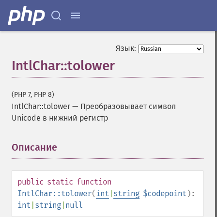
Язык:
IntlChar::tolower
(PHP 7, PHP 8)
IntlChar::tolower
—
Преобразовывает символ
Unicode в нижний регистр
Описание
¶
public
static
function
IntlChar::tolower
(
int
|
string
$codepoint
):
int
|
string
|
null