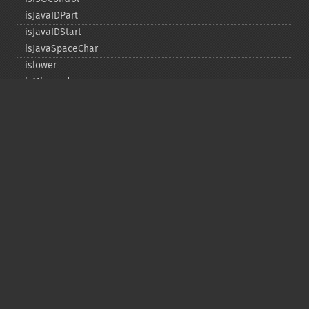
isJavaIDPart
isJavaIDStart
isJavaSpaceChar
islower
isMirrored
isprint
ispunct
isspace
istitle
isUAlphabetic
isULowercase
isupper
isUUppercase
isUWhiteSpace
isWhitespace
isxdigit
ord
tolower