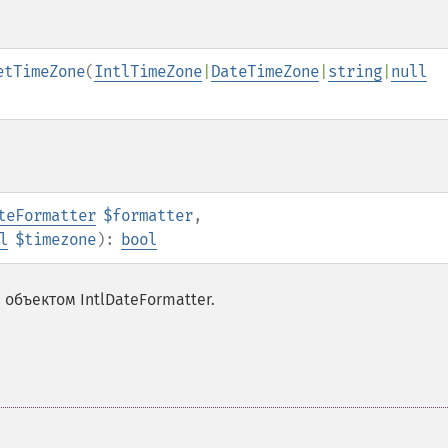
etTimeZone
(
IntlTimeZone
|
DateTimeZone
|
string
|
null
teFormatter
$formatter
,
l
$timezone
):
bool
объектом IntlDateFormatter.