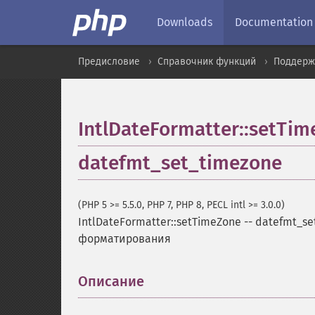
Downloads
Documentation
Предисловие
Справочник функций
Поддерж
IntlDateFormatter::setTi
datefmt_set_timezone
(PHP 5 >= 5.5.0, PHP 7, PHP 8, PECL intl >= 3.0.0)
IntlDateFormatter::setTimeZone
--
datefmt_se
форматирования
Описание
¶