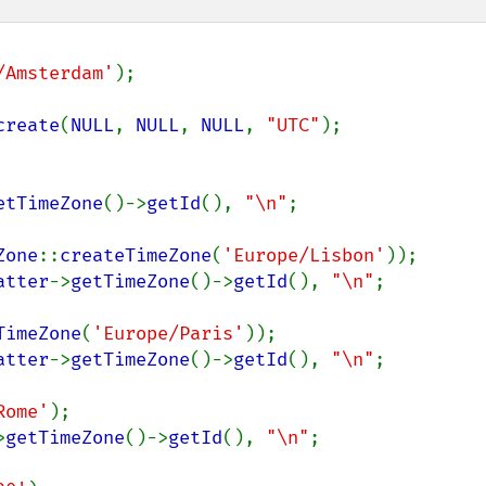
/Amsterdam'
);

create
(
NULL
, 
NULL
, 
NULL
, 
"UTC"
);

etTimeZone
()->
getId
(), 
"\n"
;

Zone
::
createTimeZone
(
'Europe/Lisbon'
));

atter
->
getTimeZone
()->
getId
(), 
"\n"
;

TimeZone
(
'Europe/Paris'
));

atter
->
getTimeZone
()->
getId
(), 
"\n"
;

Rome'
);

>
getTimeZone
()->
getId
(), 
"\n"
;
