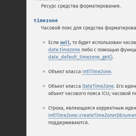
Ресурс средства форматирования.
timezone
Часовой пояс для средства форматирова
Если
, то будет использован часо
null
date.timezone
либо с помощью функ
date_default_timezone_get()
.
Объект класса
IntlTimeZone
.
Объект класса
DateTimeZone
. Его иде
объект часового пояса ICU; часовой по
Строка, являющаяся корректным иден
IntlTimeZone::createTimeZoneIDEnumer
поддерживаются.