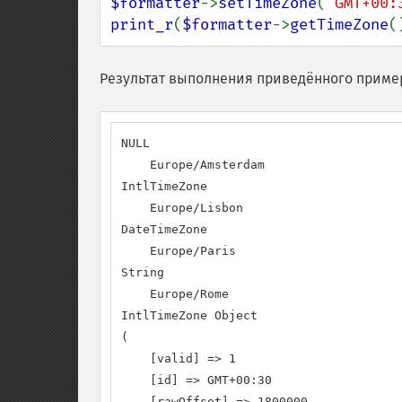
$formatter
->
setTimeZone
(
'GMT+00:
print_r
(
$formatter
->
getTimeZone
(
Результат выполнения приведённого приме
NULL

    Europe/Amsterdam

IntlTimeZone

    Europe/Lisbon

DateTimeZone

    Europe/Paris

String

    Europe/Rome

IntlTimeZone Object

(

    [valid] => 1

    [id] => GMT+00:30

    [rawOffset] => 1800000
