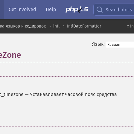
Get Involved
Help
Search docs
ка языков и кодировок
intl
IntlDateFormatter
« I
Язык:
meZone
t_timezone
—
Устанавливает часовой пояс средства