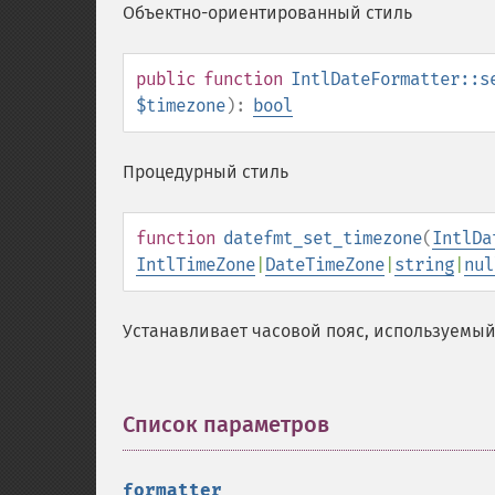
Объектно-ориентированный стиль
public
function
IntlDateFormatter::s
$timezone
):
bool
Процедурный стиль
function
datefmt_set_timezone
(
IntlDa
IntlTimeZone
|
DateTimeZone
|
string
|
nul
Устанавливает часовой пояс, используемый 
Список параметров
¶
formatter