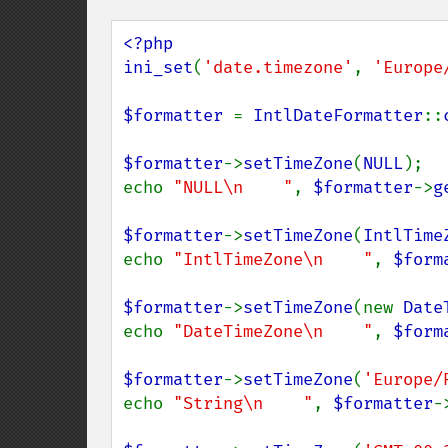
<?php

ini_set
(
'date.timezone'
, 
'Europe
$formatter 
= 
IntlDateFormatter
::
$formatter
->
setTimeZone
(
NULL
);

echo 
"NULL\n    "
, 
$formatter
->
g
$formatter
->
setTimeZone
(
IntlTime
echo 
"IntlTimeZone\n    "
, 
$form
$formatter
->
setTimeZone
(new 
Date
echo 
"DateTimeZone\n    "
, 
$form
$formatter
->
setTimeZone
(
'Europe/
echo 
"String\n    "
, 
$formatter
-