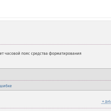
ет часовой пояс средства форматирования
ошибке
＋
Доб