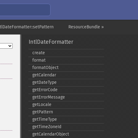
ntlDateFormatter::setPattern
ResourceBundle »
IntlDateFormatter
create
format
formatObject
getCalendar
getDateType
getErrorCode
getErrorMessage
getLocale
getPattern
getTimeType
getTimeZoneId
getCalendarObject