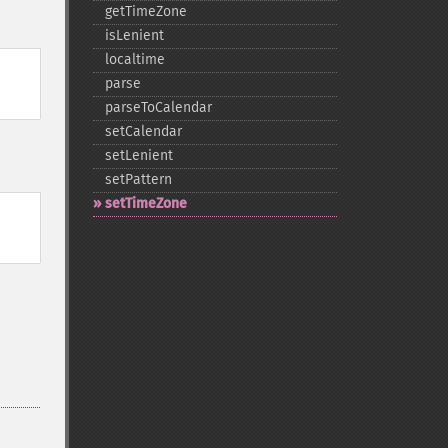
getTimeZone
isLenient
localtime
parse
parseToCalendar
setCalendar
setLenient
setPattern
setTimeZone