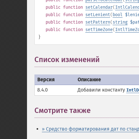
public
function
setCalendar
(
IntlCalen
public
function
setLenient
(
bool
$leni
public
function
setPattern
(
string
$pa
public
function
setTimeZone
(
IntlTimeZ
}
Список изменений
Версия
Описание
8.4.0
Добавили константу
IntlD
Смотрите также
¶
» Средство форматирования дат по станд