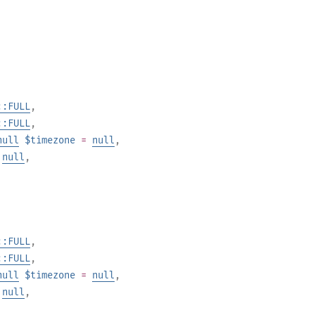
::FULL
,
::FULL
,
null
$timezone
=
null
,
=
null
,
::FULL
,
::FULL
,
null
$timezone
=
null
,
=
null
,