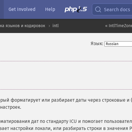
Get Involved
Help
Search docs
ка языков и кодировок
intl
« IntlTimeZon
Язык:
¶
орый форматирует или разбирает даты через строковые и 
настроек.
атирования дат по стандарту ICU и помогает пользовате
ает настройки локали, или разбирать строки в значения 