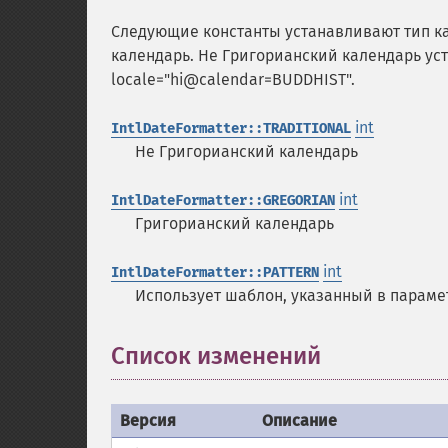
Следующие константы устанавливают тип к
календарь. Не Григорианский календарь ус
locale="hi@calendar=BUDDHIST".
int
IntlDateFormatter::TRADITIONAL
Не Григорианский календарь
int
IntlDateFormatter::GREGORIAN
Григорианский календарь
int
IntlDateFormatter::PATTERN
Использует шаблон, указанный в парам
Список изменений
¶
Версия
Описание