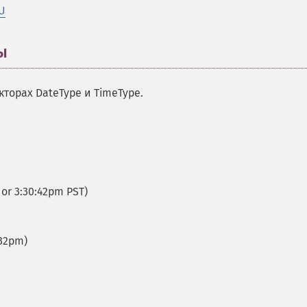
U
ы
¶
торах DateType и TimeType.
 or 3:30:42pm PST)
:32pm)