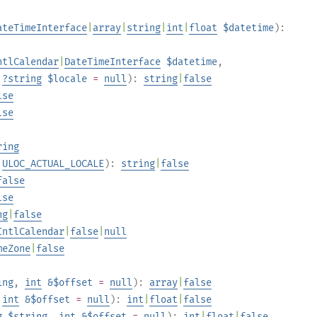
ateTimeInterface
|
array
|
string
|
int
|
float
$datetime
):
ntlCalendar
|
DateTimeInterface
$datetime
,
,
?
string
$locale
=
null
):
string
|
false
lse
lse
ring
=
ULOC_ACTUAL_LOCALE
):
string
|
false
false
lse
ng
|
false
IntlCalendar
|
false
|
null
meZone
|
false
ing
,
int
&$offset
=
null
):
array
|
false
,
int
&$offset
=
null
):
int
|
float
|
false
g
$string
,
int
&$offset
=
null
):
int
|
float
|
false