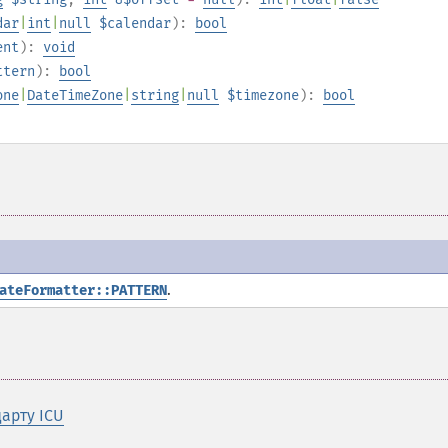
dar
|
int
|
null
$calendar
):
bool
ent
):
void
ttern
):
bool
one
|
DateTimeZone
|
string
|
null
$timezone
):
bool
.
ateFormatter::PATTERN
арту ICU