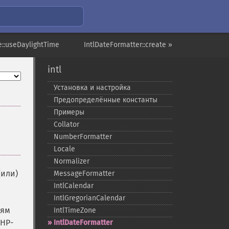
e::useDaylightTime
IntlDateFormatter::create »
intl
Установка и настройка
Предопределённые константы
Примеры
Collator
NumberFormatter
Locale
Normalizer
(или)
MessageFormatter
IntlCalendar
IntlGregorianCalendar
лям
IntlTimeZone
PHP-
IntlDateFormatter