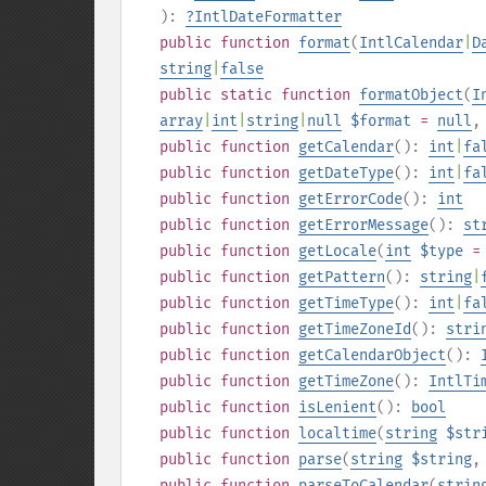
):
?
IntlDateFormatter
public
function
format
(
IntlCalendar
|
D
string
|
false
public
static
function
formatObject
(
I
array
|
int
|
string
|
null
$format
=
null
public
function
getCalendar
():
int
|
fa
public
function
getDateType
():
int
|
fa
public
function
getErrorCode
():
int
public
function
getErrorMessage
():
st
public
function
getLocale
(
int
$type
public
function
getPattern
():
string
|
public
function
getTimeType
():
int
|
fa
public
function
getTimeZoneId
():
stri
public
function
getCalendarObject
():
public
function
getTimeZone
():
IntlTi
public
function
isLenient
():
bool
public
function
localtime
(
string
$str
public
function
parse
(
string
$string
public
function
parseToCalendar
(
strin