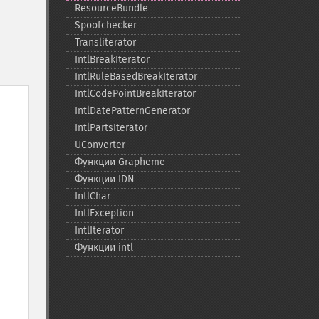
ResourceBundle
Spoofchecker
Transliterator
IntlBreakIterator
IntlRuleBasedBreakIterator
IntlCodePointBreakIterator
IntlDatePatternGenerator
IntlPartsIterator
UConverter
Функции Grapheme
Функции IDN
IntlChar
IntlException
IntlIterator
Функции intl