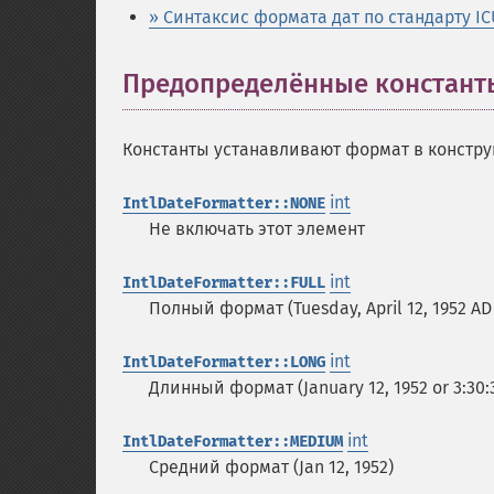
» Синтаксис формата дат по стандарту IC
Предопределённые констант
Константы устанавливают формат в конструк
int
IntlDateFormatter::NONE
Не включать этот элемент
int
IntlDateFormatter::FULL
Полный формат (Tuesday, April 12, 1952 AD
int
IntlDateFormatter::LONG
Длинный формат (January 12, 1952 or 3:30
int
IntlDateFormatter::MEDIUM
Средний формат (Jan 12, 1952)