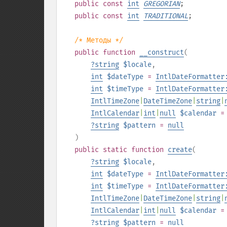
public
const
int
GREGORIAN
;
public
const
int
TRADITIONAL
;
/* Методы */
public
function
__construct
(
?
string
$locale
,
int
$dateType
=
IntlDateFormatter
int
$timeType
=
IntlDateFormatter
IntlTimeZone
|
DateTimeZone
|
string
|
IntlCalendar
|
int
|
null
$calendar
?
string
$pattern
=
null
)
public
static
function
create
(
?
string
$locale
,
int
$dateType
=
IntlDateFormatter
int
$timeType
=
IntlDateFormatter
IntlTimeZone
|
DateTimeZone
|
string
|
IntlCalendar
|
int
|
null
$calendar
?
string
$pattern
=
null