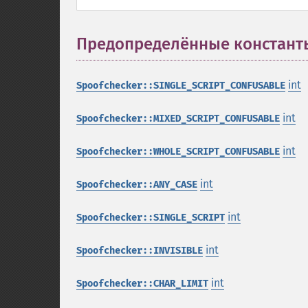
Предопределённые констант
int
Spoofchecker::SINGLE_SCRIPT_CONFUSABLE
int
Spoofchecker::MIXED_SCRIPT_CONFUSABLE
int
Spoofchecker::WHOLE_SCRIPT_CONFUSABLE
int
Spoofchecker::ANY_CASE
int
Spoofchecker::SINGLE_SCRIPT
int
Spoofchecker::INVISIBLE
int
Spoofchecker::CHAR_LIMIT