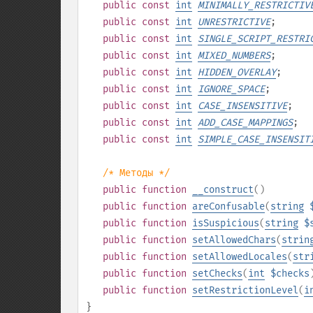
public
const
int
MINIMALLY_RESTRICTIV
public
const
int
UNRESTRICTIVE
;
public
const
int
SINGLE_SCRIPT_RESTRI
public
const
int
MIXED_NUMBERS
;
public
const
int
HIDDEN_OVERLAY
;
public
const
int
IGNORE_SPACE
;
public
const
int
CASE_INSENSITIVE
;
public
const
int
ADD_CASE_MAPPINGS
;
public
const
int
SIMPLE_CASE_INSENSIT
/* Методы */
public
function
__construct
()
public
function
areConfusable
(
string
public
function
isSuspicious
(
string
$
public
function
setAllowedChars
(
strin
public
function
setAllowedLocales
(
str
public
function
setChecks
(
int
$checks
public
function
setRestrictionLevel
(
i
}