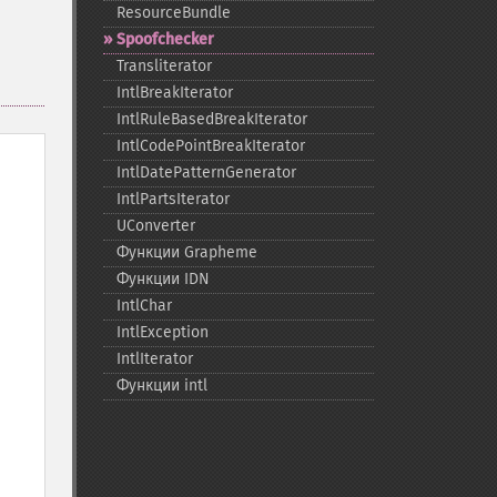
ResourceBundle
Spoofchecker
Transliterator
IntlBreakIterator
IntlRuleBasedBreakIterator
IntlCodePointBreakIterator
IntlDatePatternGenerator
IntlPartsIterator
UConverter
Функции Grapheme
Функции IDN
IntlChar
IntlException
IntlIterator
Функции intl