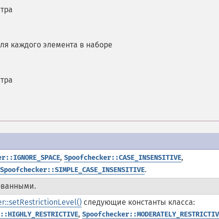
стра
ля каждого элемента в наборе
стра
,
,
er::IGNORE_SPACE
Spoofchecker::CASE_INSENSITIVE
.
Spoofchecker::SIMPLE_CASE_INSENSITIVE
ованными.
::setRestrictionLevel()
следующие константы класса:
,
::HIGHLY_RESTRICTIVE
Spoofchecker::MODERATELY_RESTRICTIV