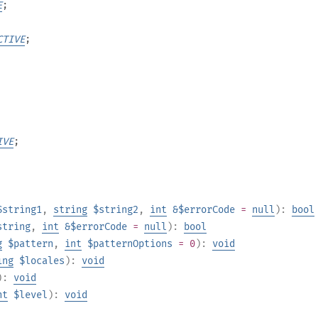
E
;
CTIVE
;
IVE
;
$string1
,
string
$string2
,
int
&$errorCode
=
null
):
bool
string
,
int
&$errorCode
=
null
):
bool
g
$pattern
,
int
$patternOptions
= 0
):
void
ing
$locales
):
void
):
void
nt
$level
):
void