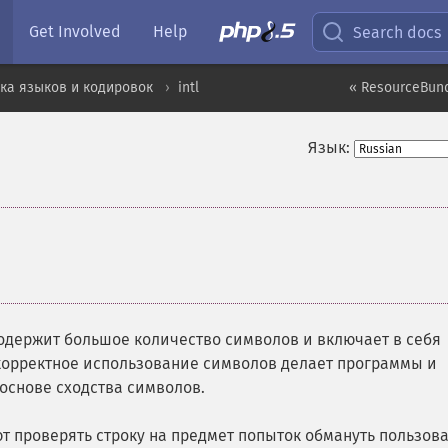
Get Involved
Help
Search docs
ка языков и кодировок
intl
« ResourceBund
Язык:
 содержит большое количество символов и включает в себя
корректное использование символов делает программы и
основе сходства символов.
т проверять строку на предмет попыток обмануть пользов