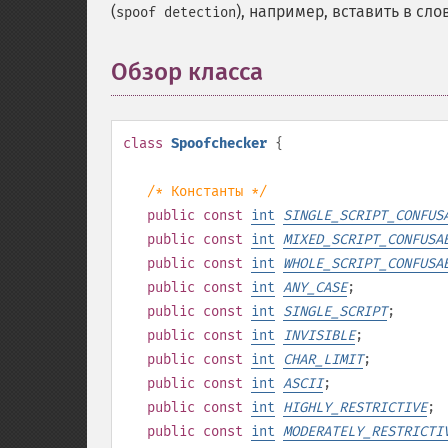
(
), например, вставить в сло
spoof detection
Обзор класса
¶
class
Spoofchecker
{
/* Константы */
public
const
int
SINGLE_SCRIPT_CONFUS
public
const
int
MIXED_SCRIPT_CONFUSA
public
const
int
WHOLE_SCRIPT_CONFUSA
public
const
int
ANY_CASE
;
public
const
int
SINGLE_SCRIPT
;
public
const
int
INVISIBLE
;
public
const
int
CHAR_LIMIT
;
public
const
int
ASCII
;
public
const
int
HIGHLY_RESTRICTIVE
;
public
const
int
MODERATELY_RESTRICTI