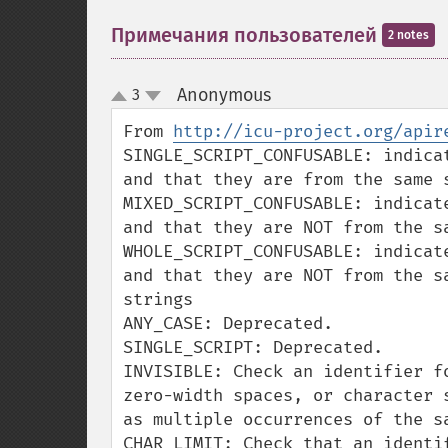
Примечания пользователей
2 notes
Anonymous
3
¶
up
down
From 
http://icu-project.org/apir
SINGLE_SCRIPT_CONFUSABLE: indica
and that they are from the same s
MIXED_SCRIPT_CONFUSABLE: indicat
and that they are NOT from the sa
WHOLE_SCRIPT_CONFUSABLE: indicat
and that they are NOT from the s
strings

ANY_CASE: Deprecated.

SINGLE_SCRIPT: Deprecated.

INVISIBLE: Check an identifier f
zero-width spaces, or character 
as multiple occurrences of the sa
CHAR_LIMIT: Check that an identi