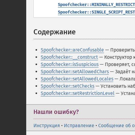
Spoofchecker::MINIMALLY_RESTRICT
Spoofchecker::SINGLE_SCRIPT_REST
Содержание
¶
Spoofchecker::areConfusable
— Проверить,
Spoofchecker::__construct
— Конструктор 
Spoofchecker::isSuspicious
— Проверяет, с
Spoofchecker::setAllowedChars
— Задаёт н
Spoofchecker::setAllowedLocales
— Локаль
Spoofchecker::setChecks
— Установить на
Spoofchecker::setRestrictionLevel
— Устан
Нашли ошибку?
Инструкция
•
Исправление
•
Сообщение об 