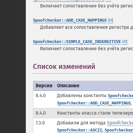
Включает сопоставление без учёта реги
int
Spoofchecker::ADD_CASE_MAPPINGS
Добавляет все сопоставления регистра д
int
Spoofchecker::SIMPLE_CASE_INSENSITIVE
Включает сопоставление без учёта реги
Список изменений
Версия
Описание
8.4.0
Добавлены константы
Spoofcheck
,
Spoofchecker::ADD_CASE_MAPPINGS
8.4.0
Константы класса стали типизир
7.3.0
Добавили для метода
Spoofchecker
,
Spoofchecker::ASCII
Spoofchecker