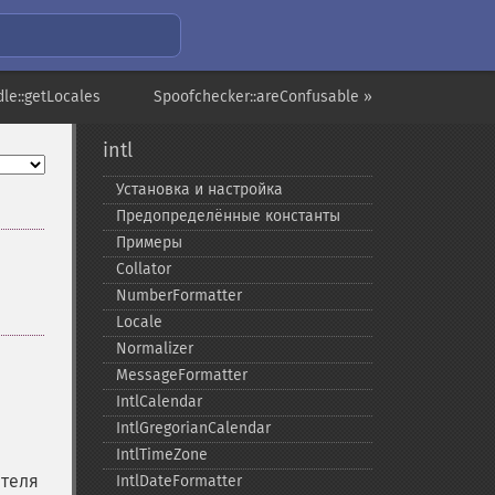
le::getLocales
Spoofchecker::areConfusable »
intl
Установка и настройка
Предопределённые константы
Примеры
Collator
NumberFormatter
Locale
Normalizer
MessageFormatter
IntlCalendar
IntlGregorianCalendar
IntlTimeZone
ателя
IntlDateFormatter