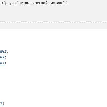
во "pаypаl" кириллический символ 'а'.
ABLE
;
BLE
;
BLE
;
VE
;