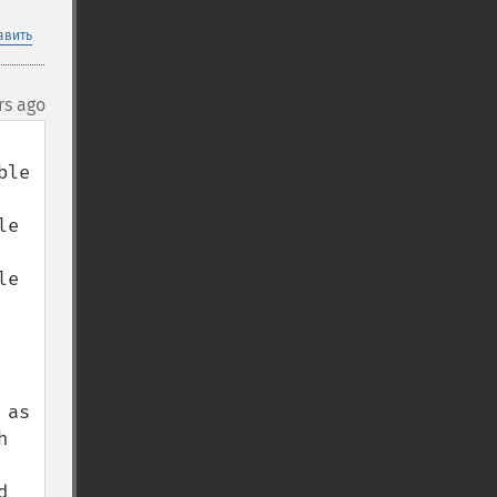
авить
rs ago
le 
e 
e 
as 
 
 