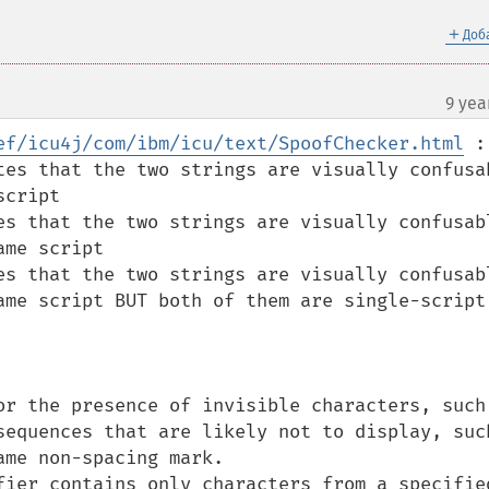
＋
Доб
9 yea
ef/icu4j/com/ibm/icu/text/SpoofChecker.html
 :

tes that the two strings are visually confusab
cript

es that the two strings are visually confusabl
me script

es that the two strings are visually confusabl
ame script BUT both of them are single-script 
or the presence of invisible characters, such 
sequences that are likely not to display, such
me non-spacing mark.

fier contains only characters from a specified