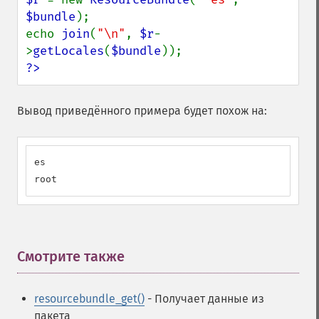
$bundle
);

echo 
join
(
"\n"
, 
$r
-
>
getLocales
(
$bundle
?>
Вывод приведённого примера будет похож на:
es

root
Смотрите также
¶
resourcebundle_get()
- Получает данные из
пакета