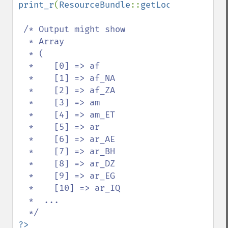
print_r
(
ResourceBundle
::
getLocales
(
''
));

/* Output might show

  * Array

  * (

  *    [0] => af

  *    [1] => af_NA

  *    [2] => af_ZA

  *    [3] => am

  *    [4] => am_ET

  *    [5] => ar

  *    [6] => ar_AE

  *    [7] => ar_BH

  *    [8] => ar_DZ

  *    [9] => ar_EG

  *    [10] => ar_IQ

  *  ...

?>