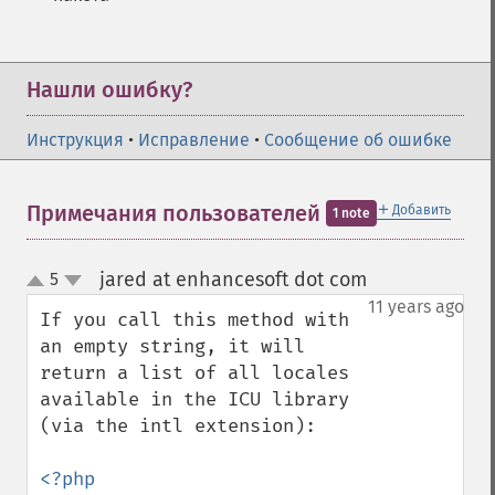
Нашли ошибку?
Инструкция
•
Исправление
•
Сообщение об ошибке
＋
Примечания пользователей
Добавить
1 note
jared at enhancesoft dot com
5
¶
up
down
11 years ago
If you call this method with 
an empty string, it will 
return a list of all locales 
available in the ICU library 
(via the intl extension):

<?php
