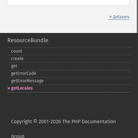
＋
Добавить
ResourceBundle
count
create
get
getErrorCode
getErrorMessage
getLocales
Copyright © 2001-2026 The PHP Documentation
Group