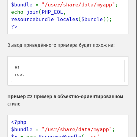
$bundle 
= 
"/user/share/data/myapp"
;

echo 
join
(
PHP_EOL
, 
resourcebundle_locales
(
$bundle
?>
Вывод приведённого примера будет похож на:
es

root
Пример #2 Пример в объектно-ориентированном
стиле
<?php

$bundle 
= 
"/usr/share/data/myapp"
$r 
= new 
ResourceBundle
( 
'es'
, 