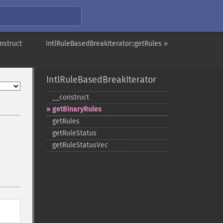
nstruct
IntlRuleBasedBreakIterator::getRules »
IntlRuleBasedBreakIterator
_​_​construct
getBinaryRules
getRules
getRuleStatus
getRuleStatusVec