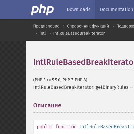
Downloads
Documentation
Предисловие
Справочник функций
Поддерж
intl
IntlRuleBasedBreakIterator
IntlRuleBasedBreakIterato
(PHP 5 >= 5.5.0, PHP 7, PHP 8)
IntlRuleBasedBreakIterator::getBinaryRules
Описание
¶
public
function
IntlRuleBasedBreakIt