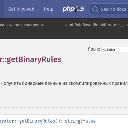
Get Involved
Help
Search docs
ка языков и кодировок
« IntlRuleBasedBreakIterator::__co
Язык:
r::getBinaryRules
—
Получить бинарные данные из скомпилированных правил
erator::getBinaryRules
():
string
|
false