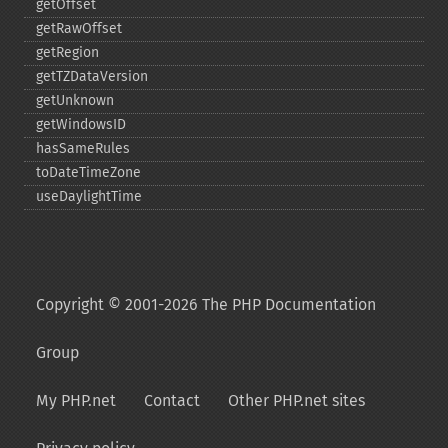
getOffset
getRawOffset
getRegion
getTZDataVersion
getUnknown
getWindowsID
hasSameRules
toDateTimeZone
useDaylightTime
Copyright © 2001-2026 The PHP Documentation
Group
My PHP.net
Contact
Other PHP.net sites