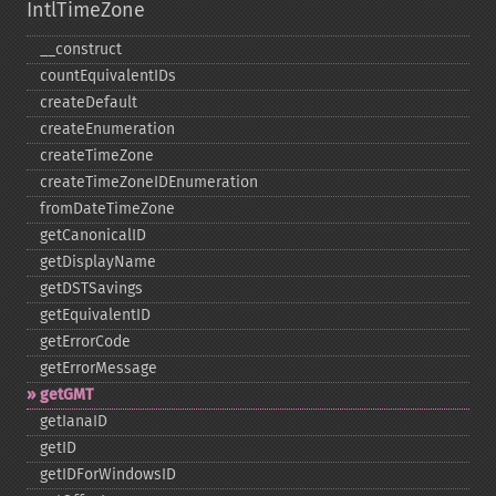
IntlTimeZone
_​_​construct
countEquivalentIDs
createDefault
createEnumeration
createTimeZone
createTimeZoneIDEnumeration
fromDateTimeZone
getCanonicalID
getDisplayName
getDSTSavings
getEquivalentID
getErrorCode
getErrorMessage
getGMT
getIanaID
getID
getIDForWindowsID